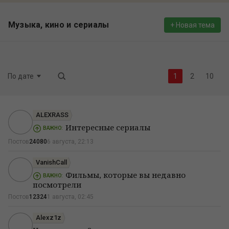
Музыка, кино и сериалы
+ Новая тема
По дате
2
10
ALEXRASS
Интересные сериалы
ВАЖНО:
Постов
24080
6 августа, 22:13
VanishCall
Фильмы, которые вы недавно
ВАЖНО:
посмотрели
Постов
12324
1 августа, 02:45
Alexz1z