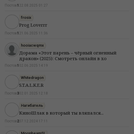
Постов
1
22.08.2025 01:27
frosix
Prog Loverrr
Постов
1
21.06.2025 11:36
hooiacwqmx
Дорама «Этот парень – чёрный огненный
дракон» (2025): Смотреть онлайн в хо
Постов
1
02.06.2025 14:19
Whitedragon
S.T.A.L.K.E.R
Постов
3
02.01.2025 12:18
Нагибатель
КиноШлак в который ты вляпался...
Постов
2
07.12.2024 17:11
MoonbeamSL