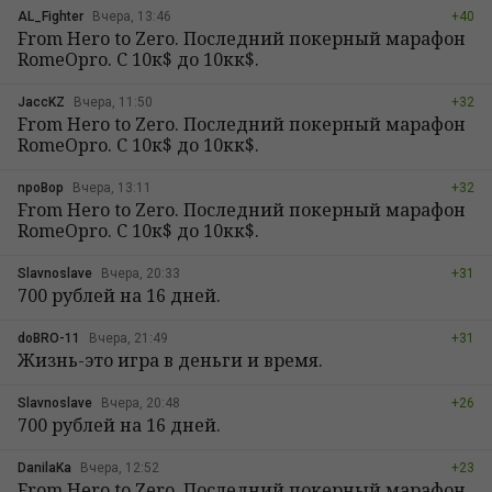
AL_Fighter
Вчера, 13:46
+40
From Hero to Zero. Последний покерный марафон
RomeOpro. С 10к$ до 10кк$.
JaccKZ
Вчера, 11:50
+32
From Hero to Zero. Последний покерный марафон
RomeOpro. С 10к$ до 10кк$.
npoBop
Вчера, 13:11
+32
From Hero to Zero. Последний покерный марафон
RomeOpro. С 10к$ до 10кк$.
Slavnoslave
Вчера, 20:33
+31
700 рублей на 16 дней.
doBRO-11
Вчера, 21:49
+31
Жизнь-это игра в деньги и время.
Slavnoslave
Вчера, 20:48
+26
700 рублей на 16 дней.
DanilaKa
Вчера, 12:52
+23
From Hero to Zero. Последний покерный марафон