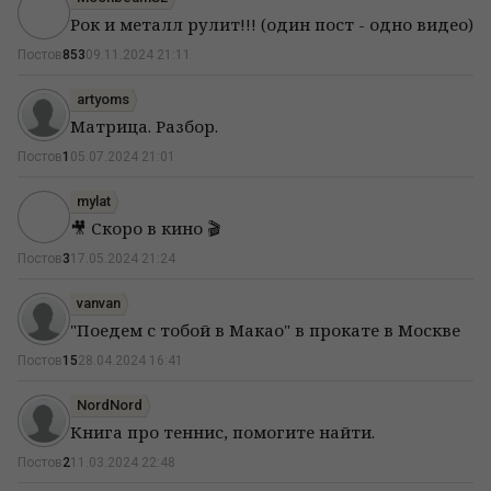
Рок и металл рулит!!! (один пост - одно видео)
Постов
853
09.11.2024 21:11
artyoms
Матрица. Разбор.
Постов
1
05.07.2024 21:01
mylat
🎥 Скоро в кино 🎬
Постов
3
17.05.2024 21:24
vanvan
"Поедем с тобой в Макао" в прокате в Москве
Постов
15
28.04.2024 16:41
NordNord
Книга про теннис, помогите найти.
Постов
2
11.03.2024 22:48