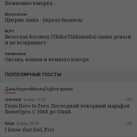
Немножко юморка...
MoscowLiver
Цигрик Анна - украла балансы
NLIP1
Вячеслав Косовец (Ylitko/Ylitkomafia) занял деньги
и не возвращает
Зазеркалье
Оксана, кошки и немного покера.
ПОПУЛЯРНЫЕ ПОСТЫ
День
Неделя
Месяц
Год
Все время
fedornick
Вчера, 14:20
+55
From Hero to Zero. Последний покерный марафон
RomeOpro. С 10к$ до 10кк$.
Kotya
Вчера, 20:25
+43
I know that feel, Pro!