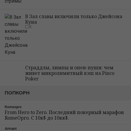
В Зал славы включили только Джейсона
Куна
5
Страддлы, лимпы и опен-пуши: чем
живет микролимитный кэш на Pinco
Poker
ПОПКОРН
Romeopro
From Hero to Zero. Последний покерный марафон
RomeOpro. С 10к$ до 10кк$.
Armani