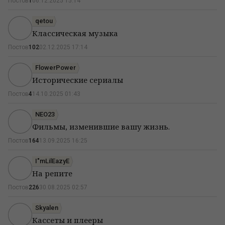
Постов
1
06.12.2025 15:14
qetou
Классическая музыка
Постов
102
02.12.2025 17:14
FlowerPower
Исторические сериалы
Постов
4
14.10.2025 01:43
NEO23
Фильмы, изменившие вашу жизнь.
Постов
164
13.09.2025 16:25
I"mLilEazyE
На репите
Постов
226
30.08.2025 02:57
Skyalen
Кассеты и плееры