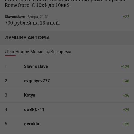
RomeOpro. С 10к$ до 10кк$.
Slavnoslave
Вчера, 21:31
+22
700 рублей на 16 дней.
ЛУЧШИЕ АВТОРЫ
День
Неделя
Месяц
Год
Все время
1
Slavnoslave
+129
2
evgenyev777
+48
3
Kotya
+36
4
doBRO-11
+29
5
gerakla
+25