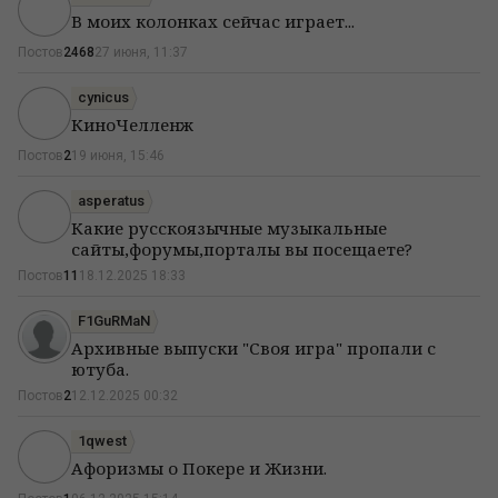
В моих колонках сейчас играет...
Постов
2468
27 июня, 11:37
cynicus
КиноЧелленж
Постов
2
19 июня, 15:46
asperatus
Какие русскоязычные музыкальные
сайты,форумы,порталы вы посещаете?
Постов
11
18.12.2025 18:33
F1GuRMaN
Архивные выпуски "Своя игра" пропали с
ютуба.
Постов
2
12.12.2025 00:32
1qwest
Афоризмы о Покере и Жизни.