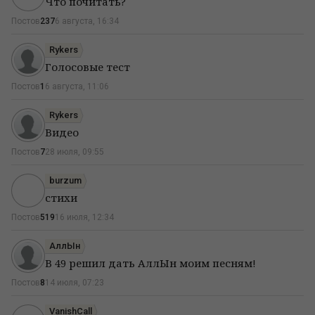
Что почитать?
Постов
237
6 августа, 16:34
Rykers
Голосовые тест
Постов
1
6 августа, 11:06
Rykers
Видео
Постов
7
28 июля, 09:55
burzum
стихи
Постов
519
16 июля, 12:34
АллЫн
В 49 решил дать АллЫн моим песням!
Постов
8
14 июля, 07:23
VanishCall