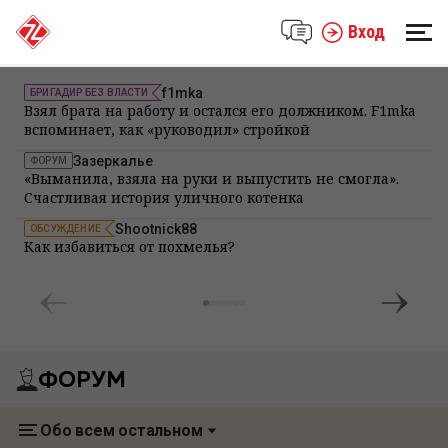
Вход
f1mka
БРИГАДИР БЕЗ ВЛАСТИ
Взял брата на работу и остался его должником. F1mka
вспоминает, как «руководил» стройкой
Зазеркалье
ФОРУМ
«Выманила, взяла на руки и выпустить не смогла».
Счастливая история уличного котенка
Shootnick88
ОБСУЖДЕНИЕ
Как избавиться от похмелья?
ФОРУМ
Обо всем остальном