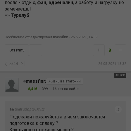
после - отдых,
фан, адреналин
, а работу и нагрузку не
замечаешь!
=>
Турклуб
Сообщение отредактировал
massfinn
- 26.5.2021, 14:09
+
–
8
Ответить
5
/
44
26.05.2021 13:32
АВТОР
massfinn
Жизнь в Патагонии
8,416
399
16 лет на сайте
timtruth
@ 26.05.21
Подскажи пожалуйста а в чем заключается
подготовка к сплаву ?
Как нужно готовится месяц ?