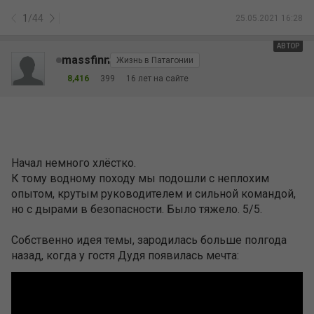
1
/
44
25.05.2021 16:28
АВТОР
massfinn
Жизнь в Патагонии
8,416
399
16 лет на сайте
Начал немного хлёстко.
К тому водному походу мы подошли с неплохим
опытом, крутым руководителем и сильной командой,
но с дырами в безопасности. Было тяжело. 5/5.
Собственно идея темы, зародилась больше полгода
назад, когда у гостя Дудя появилась мечта: