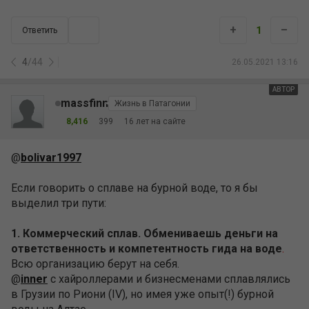
+
–
1
Ответить
4
/
44
26.05.2021 13:16
АВТОР
massfinn
Жизнь в Патагонии
8,416
399
16 лет на сайте
@
bolivar1997
Если говорить о сплаве на бурной воде, то я бы
выделил три пути:
1. Коммерческий сплав.
Обмениваешь деньги на
ответственность и компетентность гида на воде
.
Всю организацию берут на себя.
@
inner
с хайроллерами и бизнесменами сплавлялись
в Грузии по Риони (IV), но имея уже опыт(!) бурной