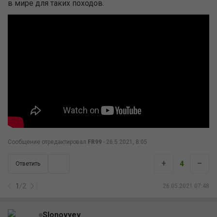
в мире для таких походов.
Сообщение отредактировал
FR99
- 26.5.2021, 8:05
+
–
4
Ответить
1
/
2
26.05.2021 07:48
Slonovyev