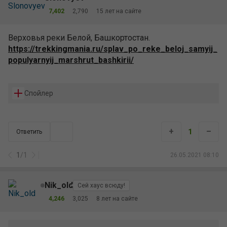
7,402
2,790
15 лет на сайте
Верховья реки Белой, Башкортостан.
https://trekkingmania.ru/splav_po_reke_beloj_samyij_
populyarnyij_marshrut_bashkirii/
Спойлер
+
–
1
Ответить
1
/
1
26.05.2021 08:10
Nik_old
Сей хаус всюду!
4,246
3,025
8 лет на сайте