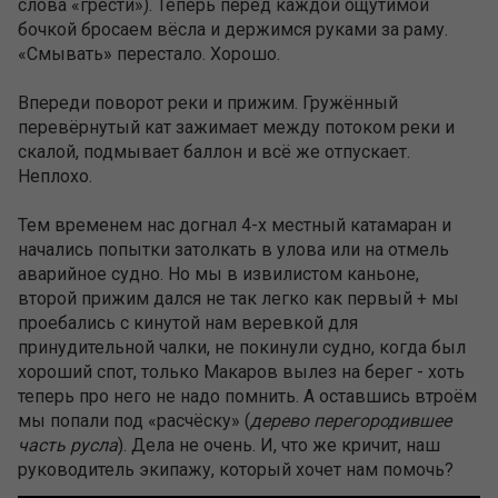
слова «грести»). Теперь перед каждой ощутимой
бочкой бросаем вёсла и держимся руками за раму.
«Смывать» перестало. Хорошо.
Впереди поворот реки и прижим. Гружённый
перевёрнутый кат зажимает между потоком реки и
скалой, подмывает баллон и всё же отпускает.
Неплохо.
Тем временем нас догнал 4-х местный катамаран и
начались попытки затолкать в улова или на отмель
аварийное судно. Но мы в извилистом каньоне,
второй прижим дался не так легко как первый + мы
проебались с кинутой нам веревкой для
принудительной чалки, не покинули судно, когда был
хороший спот, только Макаров вылез на берег - хоть
теперь про него не надо помнить. А оставшись втроём
мы попали под «расчёску» (
дерево перегородившее
часть русла
). Дела не очень. И, что же кричит, наш
руководитель экипажу, который хочет нам помочь?