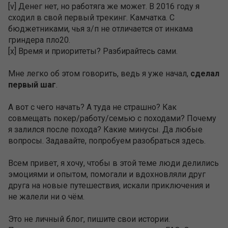
[v] Денег нет, но работяга же может. В 2016 году я
сходил в свой первый трекинг. Камчатка. С
бюджетниками, чья з/п не отличается от инкама
гриндера пло20.
[x] Время и приоритеты? Разбирайтесь сами.
Мне легко об этом говорить, ведь я уже начал,
сделал
первый шаг
.
А вот с чего начать? А туда не страшно? Как
совмещать покер/работу/семью с походами? Почему
я залился после похода? Какие минусы. Да любые
вопросы. Задавайте, попробуем разобраться здесь.
Всем привет, я хочу, чтобы в этой теме люди делились
эмоциями и опытом, помогали и вдохновляли друг
друга на новые путешествия, искали приключения и
не жалели ни о чём.
Это не личный блог, пишите свои истории.