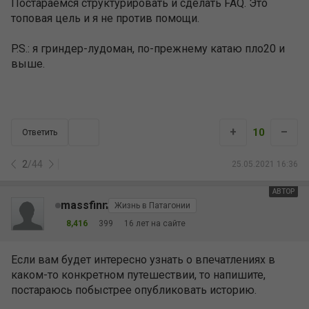
Постараемся структурировать и сделать FAQ. Это
топовая цель и я не против помощи.
P.S.: я гриндер-лудоман, по-прежнему катаю пло20 и
выше.
+
–
10
Ответить
2
/
44
25.05.2021 16:36
АВТОР
massfinn
Жизнь в Патагонии
8,416
399
16 лет на сайте
Если вам будет интересно узнать о впечатлениях в
каком-то конкретном путешествии, то напишите,
постараюсь побыстрее опубликовать историю.