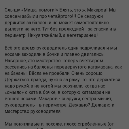
Слышу «Миша, помоги!» Блять, это ж Макаров! Мы
совсем забыли про четвёртого!!! Он снаружи
держится за баллон и не может самостоятельно
вылезти на него. Тут без прелюдией - за спасик и в
периметр. Нихуя тяжёлый, а вегетарианец!
Всё это время руководитель один подруливал и мы
носами заходили в бочки и плавно двигались.
Наверное, это мастерство. Теперь вчетвером
расселись на баллоны перевёрнутого катамарана, как
на бананы. Вёсла не проебали. Очень хорошо.
Держаться, правда, нужно за раму. То, что держаться
надо рукой, а не ногой мы осознали, когда нас
«смыло» с ката в бочке, в которую катамаран не
вошёл носами. Макаров - снаружи, сестра мычит,
руководитель - в периметре. Дежавю? Дежавю и
мастерство руководителя.
Мы понятливые и, похоже, плохо сгреблённые (от