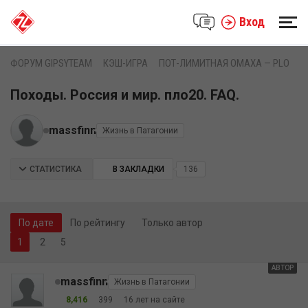
Вход
ФОРУМ GIPSYTEAM
КЭШ-ИГРА
ПОТ-ЛИМИТНАЯ ОМАХА — PLO
Походы. Россия и мир. пло20. FAQ.
massfinn
Жизнь в Патагонии
СТАТИСТИКА
В ЗАКЛАДКИ
136
По дате
По рейтингу
Только автор
2
5
АВТОР
massfinn
Жизнь в Патагонии
8,416
399
16 лет на сайте