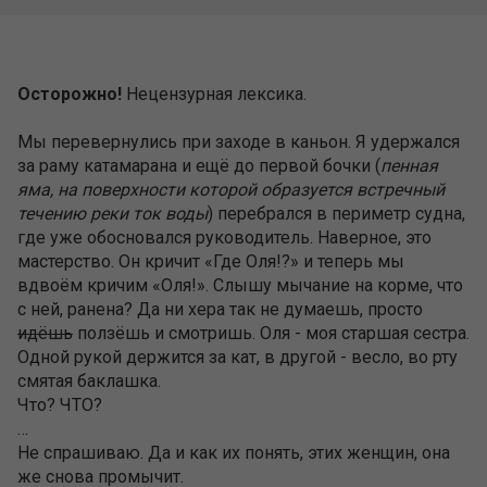
Осторожно!
Нецензурная лексика.
Мы перевернулись при заходе в каньон. Я удержался
за раму катамарана и ещё до первой бочки (
пенная
яма, на поверхности которой образуется встречный
течению реки ток воды
) перебрался в периметр судна,
где уже обосновался руководитель. Наверное, это
мастерство. Он кричит «Где Оля!?» и теперь мы
вдвоём кричим «Оля!». Слышу мычание на корме, что
с ней, ранена? Да ни хера так не думаешь, просто
идёшь
ползёшь и смотришь. Оля - моя старшая сестра.
Одной рукой держится за кат, в другой - весло, во рту
смятая баклашка.
Что? ЧТО?
…
Не спрашиваю. Да и как их понять, этих женщин, она
же снова промычит.