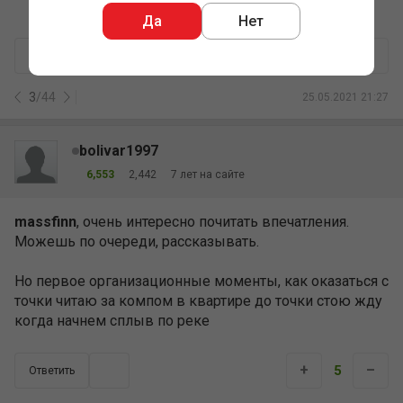
Да
Нет
+
–
61
Ответить
3
/
44
25.05.2021 21:27
bolivar1997
6,553
2,442
7 лет на сайте
massfinn
, очень интересно почитать впечатления.
Можешь по очереди, рассказывать.
Но первое организационные моменты, как оказаться с
точки читаю за компом в квартире до точки стою жду
когда начнем сплыв по реке
+
–
5
Ответить