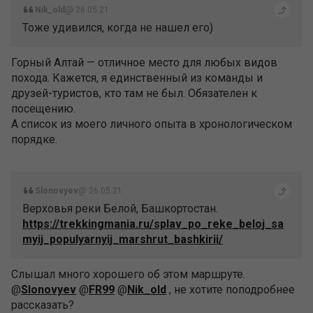
Nik_old
@ 26.05.21
Тоже удивился, когда не нашел его)
Горный Алтай — отличное место для любых видов
похода. Кажется, я единственный из команды и
друзей-туристов, кто там не был. Обязателен к
посещению.
А список из моего личного опыта в хронологическом
порядке.
Slonovyev
@ 26.05.21
Верховья реки Белой, Башкортостан.
https://trekkingmania.ru/splav_po_reke_beloj_sa
myij_populyarnyij_marshrut_bashkirii/
Слышал много хорошего об этом маршруте.
@
Slonovyev
@
FR99
@
Nik_old
, не хотите поподробнее
рассказать?