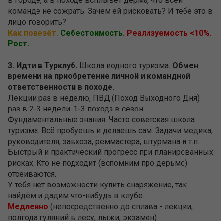
в городе, а в походе всплывёт дерма, что всей
команде не сожрать. Зачем ей рисковать? И тебе это в
лицо говорить?
Как повезёт.
Себестоимость.
Реализуемость <10%.
Рост.
3. Идти в Турклуб.
Школа водного туризма.
Обмен
времени на приобретение личной и командной
ответственности в походе.
Лекции раз в неделю, ПВД (Поход Выходного Дня)
раз в 2-3 недели. 1-3 похода в сезон.
Фундаментальные знания. Часто советская школа
туризма. Всё пробуешь и делаешь сам. Задачи медика,
руководителя, завхоза, реммастера, штурмана и т.п.
Быстрый и практический прогресс при планированных
рисках. Кто не подходит (вспомним про дерьмо)
отсеиваются.
У тебя нет возможности купить снаряжение, так
найдём и дадим что-нибудь в клубе.
Медленно
(непосредственно до сплава - лекции,
полгода гуляний в лесу, лыжи, экзамен).