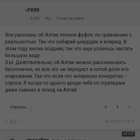
FR99
1,121
362
14 лет на сайте
Все рассказы об Алтае полное фуфло по сравнению с
реальностью. Так что собирай шмурдяк и вперед. В
этом году весна поздняя, так что еще успеешь застать
большую воду.
З.Ы. Действительно, об Алтае можно рассказывать
бесконечно, но все это не передаст и сотой доли его
очарования. Так что если что интересно конкретно -
спроси. Я когда-то одного вроде тебя со стратеджи
даже сманил в поход на Алтай
+
–
1
Ответить
2
/
2
26.05.2021 16:27
АВТОР