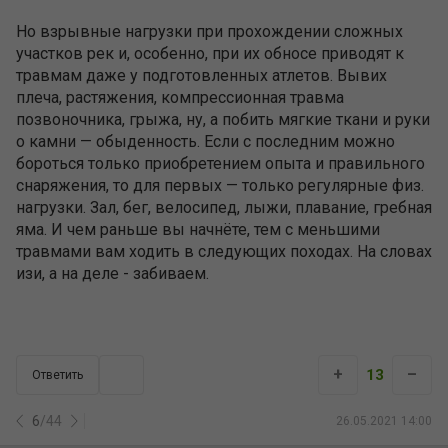
Но взрывные нагрузки при прохождении сложных
участков рек и, особенно, при их обносе приводят к
травмам даже у подготовленных атлетов. Вывих
плеча, растяжения, компрессионная травма
позвоночника, грыжа, ну, а побить мягкие ткани и руки
о камни — обыденность. Если с последним можно
бороться только приобретением опыта и правильного
снаряжения, то для первых — только регулярные физ.
нагрузки. Зал, бег, велосипед, лыжи, плавание, гребная
яма. И чем раньше вы начнёте, тем с меньшими
травмами вам ходить в следующих походах. На словах
изи, а на деле - забиваем.
+
–
13
Ответить
6
/
44
26.05.2021 14:00