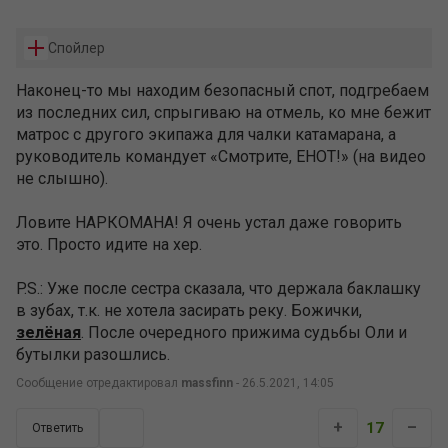
Спойлер
Наконец-то мы находим безопасный спот, подгребаем
из последних сил, спрыгиваю на отмель, ко мне бежит
матрос с другого экипажа для чалки катамарана, а
руководитель командует «Смотрите, ЕНОТ!» (на видео
не слышно).
Ловите НАРКОМАНА! Я очень устал даже говорить
это. Просто идите на хер.
P.S.: Уже после сестра сказала, что держала баклашку
в зубах, т.к. не хотела засирать реку. Божички,
зелёная
. После очередного прижима судьбы Оли и
бутылки разошлись.
Сообщение отредактировал
massfinn
- 26.5.2021, 14:05
+
–
17
Ответить