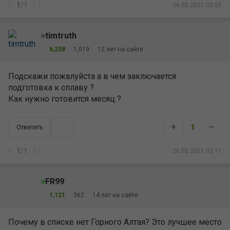
1
/
1
26.05.2021 00:55
timtruth
6,258
1,019
12 лет на сайте
Подскажи пожалуйста а в чем заключается
подготовка к сплаву ?
Как нужно готовится месяц ?
+
–
1
Ответить
1
/
1
26.05.2021 02:11
FR99
1,121
362
14 лет на сайте
Почему в списке нет Горного Алтая? Это лучшее место