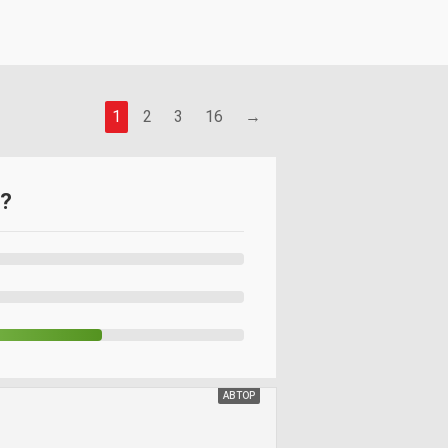
1
2
3
16
→
у?
АВТОР