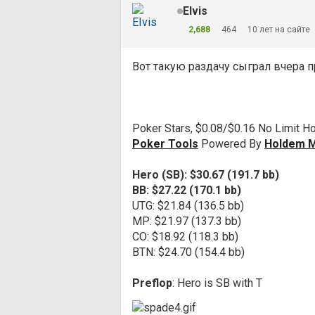
EIvis
2,688
464
10 лет на сайте
Вот такую раздачу сыграл вчера п
Poker Stars, $0.08/$0.16 No Limit H
Poker Tools
Powered By
Holdem 
Hero (SB): $30.67 (191.7 bb)
BB: $27.22 (170.1 bb)
UTG: $21.84 (136.5 bb)
MP: $21.97 (137.3 bb)
CO: $18.92 (118.3 bb)
BTN: $24.70 (154.4 bb)
Preflop
: Hero is SB with T