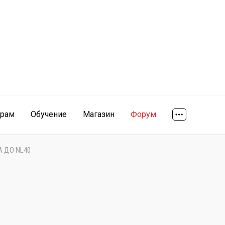
ярам
Обучение
Магазин
Форум
А ДО NL40