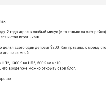
max.
у. 2 года играл в слабый минус (и то только за счёт рейка)
улся и стал играть кэш.
что делал всего один депозит $200. Как правило, к моему с
о это не за мной.
а НЛ2, 1300К на НЛ5, 500К на нл10.
, что вроде уже можно открыть свой блог.
орошо: