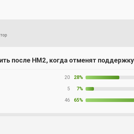
втор
дить после HM2, когда отменят поддержк
20
28%
5
7%
46
65%