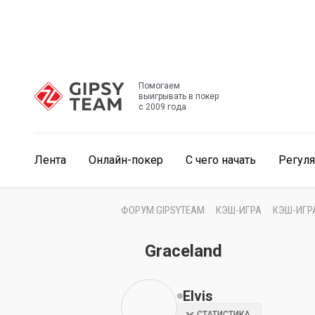
Помогаем
выигрывать в покер
с 2009 года
Лента
Онлайн-покер
С чего начать
Регул
ФОРУМ GIPSYTEAM
КЭШ-ИГРА
КЭШ-ИГР
Graceland
EIvis
СТАТИСТИКА