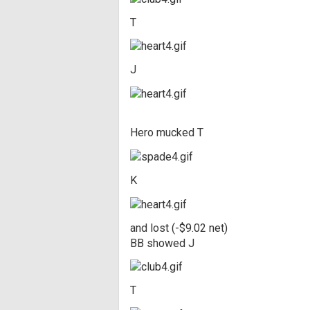
T
J
Hero mucked T
K
and lost (-$9.02 net)
BB showed J
T