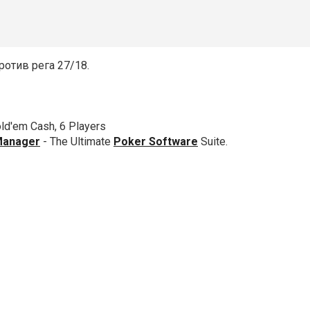
ротив рега 27/18.
old'em Cash, 6 Players
Manager
- The Ultimate
Poker Software
Suite.