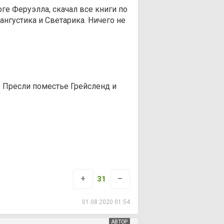
ге Феруэлла, скачал все книги по
нгустика и Светарика. Ничего не
 Пресли поместье Грейсленд и
+
–
31
01.08.2020 01:54
АВТОР