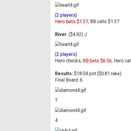
(2 players)
Hero bets $1.37
, BB calls $1.37
River
: ($4.92) J
(2 players)
Hero checks,
BB bets $6.56
, Hero ca
Results:
$18.04 pot ($0.81 rake)
Final Board: 6
T
4