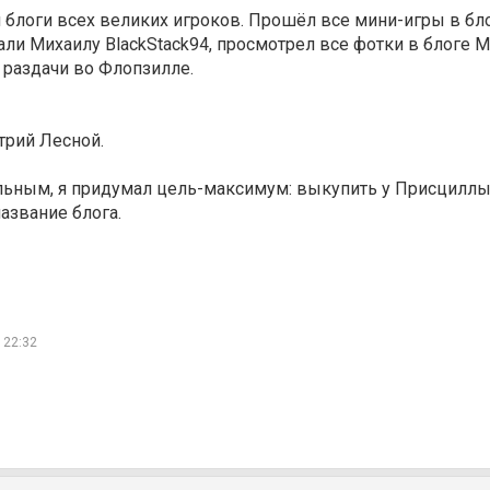
л блоги всех великих игроков. Прошёл все мини-игры в бло
ли Михаилу BlackStack94, просмотрел все фотки в блоге Ма
ь раздачи во Флопзилле.
рий Лесной.
ельным, я придумал цель-максимум: выкупить у Присциллы
название блога.
, 22:32