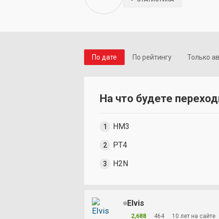
По дате
По рейтингу
Только а
На что будете перехо
HM3
PT4
H2N
EIvis
2,688
464
10 лет на сайте