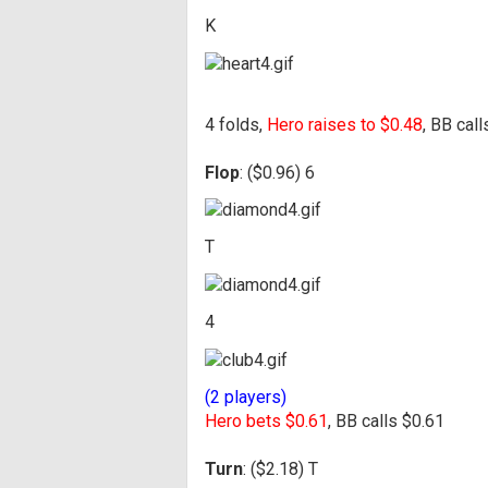
K
4 folds,
Hero raises to $0.48
, BB cal
Flop
: ($0.96) 6
T
4
(2 players)
Hero bets $0.61
, BB calls $0.61
Turn
: ($2.18) T