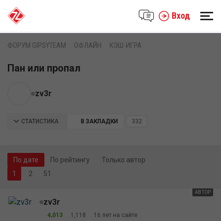
Вход
ФОРУМ GIPSYTEAM
ОФЛАЙН
КЭШ-ИГРА
Пан или пропал
zv3r
СТАТИСТИКА
В ЗАКЛАДКИ
332
По дате
По рейтингу
Только автор
2
51
АВТОР
zv3r
4,013
1,118
16 лет на сайте