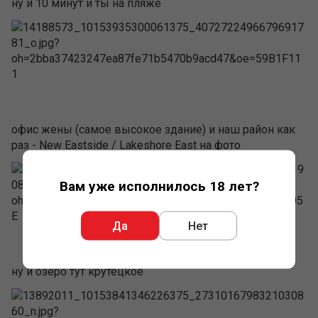
ну и 10 минут и ты на пляже
офис жены (самое высокое здание) и наш район как
раз - New Eastside / Lakeshore East на фото
Вам уже исполнилось 18 лет?
Да
Нет
ну и озеро тут крутецкое