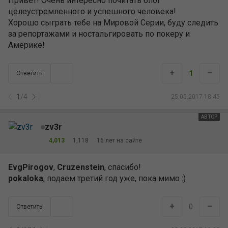
Привет! Очень интересно почитать блог
целеустремленного и успешного человека!
Хорошо сыграть тебе на Мировой Серии, буду следить
за репортажами и ностальгировать по покеру и
Америке!
+
–
1
Ответить
1
/
4
25.05.2017 18:45
АВТОР
zv3r
4,013
1,118
16 лет на сайте
EvgPirogov
,
Cruzenstein
, спасибо!
pokaloka
, подаем третий год уже, пока мимо :)
+
–
0
Ответить