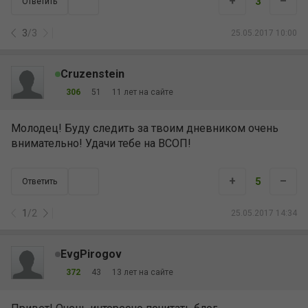
+
–
3
Ответить
3
/
3
25.05.2017 10:00
Cruzenstein
306
51
11 лет на сайте
Молодец! Буду следить за твоим дневником очень
внимательно! Удачи тебе на ВСОП!
+
–
5
Ответить
1
/
2
25.05.2017 14:34
EvgPirogov
372
43
13 лет на сайте