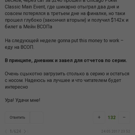
Весной, через сат за $240 прошел в Chicago Poker
Classic Main Event, где шикарно отыграл два дня и
совсем потерялся в третьем дне на финалке, но таки
прошел глубоко (закончил вторым) и получил $142к и
билет в Мейн ВСОПа
На следующей неделе gonna put this money to work –
еду на ВСОП.
В принципе, дневник и завел для отчетов по серии.
Очень сцыкотно загрузить столько в серию и остаться
с носом. Надеюсь на лучшее и что читателем будет
интересно
Ура! Удачи мне!
+
–
132
Ответить
1
/
624
24.05.2017 23:52