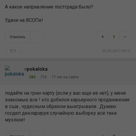
А какое направление постграда было?
Удачи на ВСОПе!
+
–
1
Ответить
1
/
1
25.05.2017 09:31
pokaloka
583
770
17 лет на сайте
подайте на грин-карту (если у вас еще её нет), у меня
знакомые все ! кто добился карьерного продвижения
в сша , чудесным образом выигрывали . Думаю
госдеп декларируя случайную выборку всё таки
мухлюет