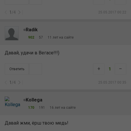
1
/
4
25.05.2017 00:22
Radik
902
57
11 лет на сайте
Давай, удачи в Вегасе!!!)
+
–
1
Ответить
1
/
4
25.05.2017 00:35
Kollega
170
191
16 лет на сайте
Давай жми, ёрш твою медь!