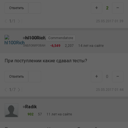
+
–
2
Ответить
1
/
1
25.05.2017 01:39
hI100Rich
Commendatore
-6,549
2,207
14 лет на сайте
ЗАБЛОКИРОВАН
При поступлении какие сдавал тесты?
+
–
0
Ответить
1
/
7
25.05.2017 01:44
Radik
902
57
11 лет на сайте