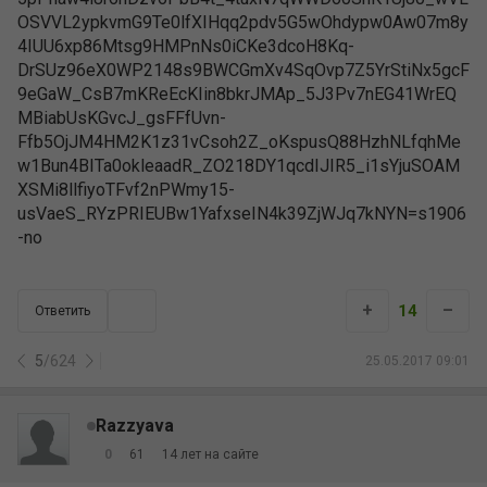
+
–
14
Ответить
5
/
624
25.05.2017 09:01
Razzyava
0
61
14 лет на сайте