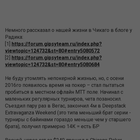
Немного рассказал о нашей жизни в Чикаго в блоге у
Радика:
[1]
https://forum.gipsyteam.ru/index.php?
viewtopic=124732&st=80#entry5080572
[2]
https://forum.gipsyteam.ru/index.php?
viewtopic=124732&st=80#entry5080684
Не буду утомлять непокерной жизнью, но, с осени
2016го появилось время на покер – стал пытаться
пробиться в местном офлайн МТТ поле. Начинал с
маленьких регулярных турниров, чета позаносил.
Съездил пару раз в Вегас, закончил 4м в Deepstack
Extravaganza Weekend (это типа меньший брат серии -
турниры с байинами гораздо меньше чем у старшего
брата), получил примерно 14К = есть БР