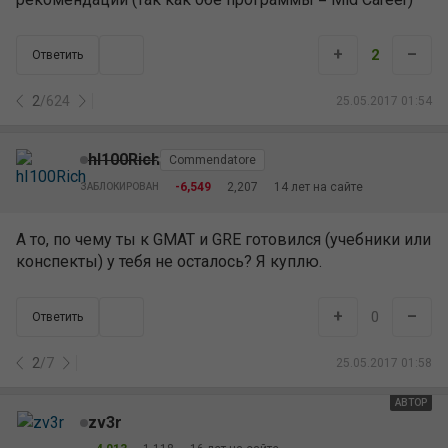
+
–
2
Ответить
2
/
624
25.05.2017 01:54
hI100Rich
Commendatore
-6,549
2,207
14 лет на сайте
ЗАБЛОКИРОВАН
А то, по чему ты к GMAT и GRE готовился (учебники или
конспекты) у тебя не осталось? Я куплю.
+
–
0
Ответить
2
/
7
25.05.2017 01:58
АВТОР
zv3r