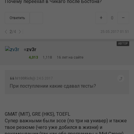
Почему переехал в Чикаго после Бостона?
+
–
0
Ответить
2
/
4
25.05.2017 01:51
АВТОР
zv3r
4,013
1,118
16 лет на сайте
hI100Rich
@ 24.5.2017
При поступлении какие сдавал тесты?
GMAT (MIT), GRE (HKS), TOEFL
Супер важными были эссе (по три на универ) и также
твое резюме (чего уже добился в жизни) и
рекомендации (так как обе программы = Mid Career)