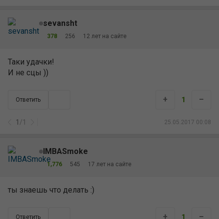
sevansht
378
256
12 лет на сайте
Таки удачки!
И не сцы ))
+
–
1
Ответить
1
/
1
25.05.2017 00:08
IMBASmoke
1,776
545
17 лет на сайте
ты знаешь что делать :)
+
–
1
Ответить