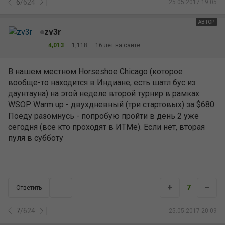
6
/
624
25.05.2017 19:05
АВТОР
zv3r
4,013
1,118
16 лет на сайте
В нашем местном Horseshoe Chicago (которое
вообще-то находится в Индиане, есть шатл бус из
даунтауна) на этой неделе второй турнир в рамках
WSOP Warm up - двухдневный (три стартовых) за $680.
Поеду разомнусь - попробую пройти в день 2 уже
сегодня (все кто проходят в ИТМе). Если нет, вторая
пуля в субботу
+
–
7
Ответить
7
/
624
25.05.2017 20:09