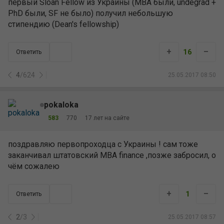
первый Sloan Fellow из Украины (МВА были, undegrad +
PhD были, SF не было) получил небольшую
стипендию (Dean's fellowship)
+
–
16
Ответить
4
/
624
25.05.2017 08:50
pokaloka
583
770
17 лет на сайте
поздравляю первопроходца с Украины ! сам тоже
заканчивал штатовский MBA finance ,позже забросил, о
чём сожалею
+
–
1
Ответить
2
/
3
25.05.2017 08:57