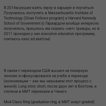
В 2014м решил взять паузу в карьере и поучиться.
Получилось поступить в Massachusetts Institute of
Technology (Sloan Fellows program) и Harvard Kennedy
School of Government (с Гарвардом вообще интересно
получилось, пришлось им сказать «нет» трижды, но в
2011 проходил у них executive education программу,
считаюсь exec ed alum’ом)
В связи с переездом США вышел на покерную
пенсию и сфокусировался на учебе и переезде
(колонизации – как мы называем этот процесс с
женой). Long story short, после двух лет в Бостоне, и
степени в МИТ переехали в Чикаго
Мой Class Ring (graduation ring, в МИТ зовут gradrat)