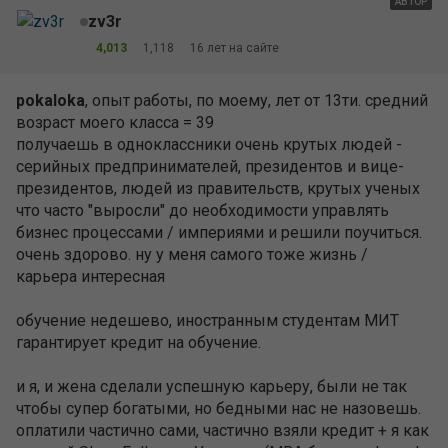
АВТОР
zv3r
4,013
1,118
16 лет на сайте
pokaloka
, опыт работы, по моему, лет от 13ти. средний
возраст моего класса = 39
получаешь в одноклассники очень крутых людей -
серийных предпринимателей, президентов и вице-
президентов, людей из правительств, крутых ученых
что часто "выросли" до необходимости управлять
бизнес процессами / империями и решили поучиться.
очень здорово. ну у меня самого тоже жизнь /
карьера интересная
обучение недешево, иностранным студентам МИТ
гарантирует кредит на обучение.
и я, и жена сделали успешную карьеру, были не так
чтобы супер богатыми, но бедными нас не назовешь.
оплатили частично сами, частично взяли кредит + я как