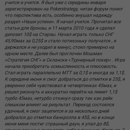
учится и учится. Я был уже с середины января
зарегистрирован на Pokerstrategy, читая форум понял
что перспектива есть, особенно внушал надежду
раздел «Наши успехи». Я начал учится. Прочитал все
статьи для бронзы, и 11 марта 2010 года я сделал
депозит 10$ на Старзы. Начал играть только СНГ
45,90мах за 0,25$ и стало потихоньку получатся , я
держался и не уходил в минус, стоял примерно на
одном месте. Далее был проглочен Мошман
«Стратегия СНГ» и Склански «Турнирный покер» . Игра
начала приобретать осмысленность и плюсовость.
Стал играть параллельно МТТ за 0,1$ и иногда за 1,1$.
К середине июня я смог добраться до отметки в 25$, я
уверенно себя чувствовал в четвертинках 45мах, и
решил рискнуть и аккуратно перейти на лимит 1,1$
турбо 45мах, нетурбо откинул сразу так как рейк
слишком влияет на результат. Переход состоялся
удачный, я смог зацепится и за несколько дней
добрался до отметки банкролла в 45$, но в конце
июня меня постиг страшный даун, я упал до 8$,