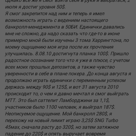
однако все же я смог взять себя в руки и выбраться, 2
июля я достиг уровня 50$.
Я смог закрепится над ним и теперь я имел
возможность играть с ведением настоящего
банкролл-менеджмента в 50БИ. Единички давались
мне не сложно, да надо сказать что где-то в июне
примерно мной были изучены 3 тома Харрингтона, по
моему ощущению моя игра после их прочтения
улучшилась. 8.08.10 достигнута планка 100$. Пришло
радостное осознание того что я уже в плюсе, с учетом
всех моих прошлых депозитов, а также чувство
уверенности в себе в плане покера. До конца августа я
продолжаю играть единички с переменным успехом
держась между 90$ и 125$, и вот 31 августа 2010
происходит то, о чем я давно мечтал я смог выйграть
МТТ. Это был саттелит Ламборджини за 1,1$,
участников было 1100 человек, я выйграл 187$.
Неописуемое ощущение. Мой банкролл 280$, я
перехожу на новый лимит играю 3,25$ SNG Тurbo
45мах, сначала расту до 320$, но затем затяжное
падение до 220$ и опять выручает вовремя