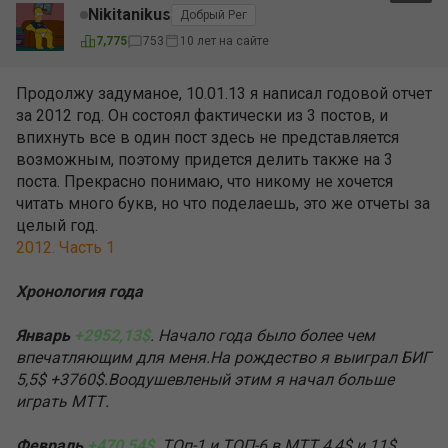
Nikitanikus
Добрый Рег
7,775
753
10 лет на сайте
Продолжу задуманое, 10.01.13 я написал годовой отчет
за 2012 год. Он состоял фактически из 3 постов, и
впихнуть все в один пост здесь не представляется
возможным, поэтому придется делить также на 3
поста. Прекрасно понимаю, что никому не хочется
читать много букв, но что поделаешь, это же отчеты за
целый год.
2012. Часть 1
Хронология года
Январь
+2952,13$
. Начало года было более чем
впечатляющим для меня.На рождество я выиграл БИГ
5,5$ +3760$.Воодушевленый этим я начал больше
играть МТТ.
Февраль
+470,54$
. ТОп-1 и ТОП-6 в МТТ 4,4$ и 11$.