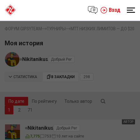
Вход
ФОРУМ GIPSYTEAM
ТУРНИРЫ
MTT НИЗКИХ ЛИМИТОВ — ДО $20
Моя история
Nikitanikus
Добрый Рег
СТАТИСТИКА
В ЗАКЛАДКИ
298
По дате
По рейтингу
Только автор
2
71
АВТОР
Nikitanikus
Добрый Рег
7,775
753
10 лет на сайте