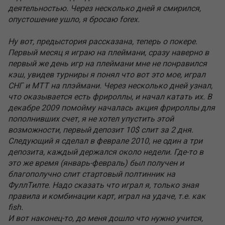
деятельностью. Через несколько дней я смирился,
опустошение ушло, я бросаю forex.
Ну вот, предыстория рассказана, теперь о покере.
Первый месяц я играю на плеймани, сразу наверно в
первый же день игр на плеймани мне не понравился
кэш, увидев турниры я понял что вот это мое, играл
СНГ и МТТ на плэймани. Через несколько дней узнал,
что оказывается есть фрироллы, и начал катать их. В
декабре 2009 помойму началась акция фрироллы для
пополнивших счет, я не хотел упустить этой
возможности, первый депозит 10$ слит за 2 дня.
Следующий я сделал в феврале 2010, не один а три
депозита, каждый держался около недели. Где-то в
это же время (январь-февраль) был получен и
благополучно слит стартовый полтинник на
ФуллТилте. Надо сказать что играл я, только зная
правила и комбинации карт, играл на удаче, т.е. как
fish.
И вот наконец-то, до меня дошло что нужно учится,