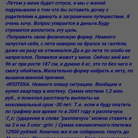
-Летом у меня будет отпуск, и мы с женой
подумываем о том что бы оставить дочку с
родителями и двинуть в заграничное путешествие. Я
очень хочу. Вопрос упирается в деньги.Буду
стремится воплотить эту цель.
-Поправить свою физическую форму. Немного
запустил себя, с лета наверно не брался за гантели,
даже ни разу не отжимался.Да и до лета то особо не
напрягался. Появился живот у меня. Сейчас мой вес
96 кг при росте 187 см, я думаю 6 кг, это то без чего я
смогу обойтись.Желательно форму набрать к лету, по
вышеназванной причине.
-ИПОТЕКА. Немного опишу ситуацию. Вообщем я
купил квартиру в ипотеку. Сумма ипотеки 1,2 млн.
руб., я пожелал расстянуть выплаты на
максимальный срок -30 лет. Т.е. если я буду платить
по графику все время то в 2041 году я расплачусь
:f_o: (ударение в слове "расплачусь" можно ставить и
на 2 и на 3 слог :grin: ) Сумма ежемесячного платежа
12900 рублей. Конечно же я не собираюсь тянуть до