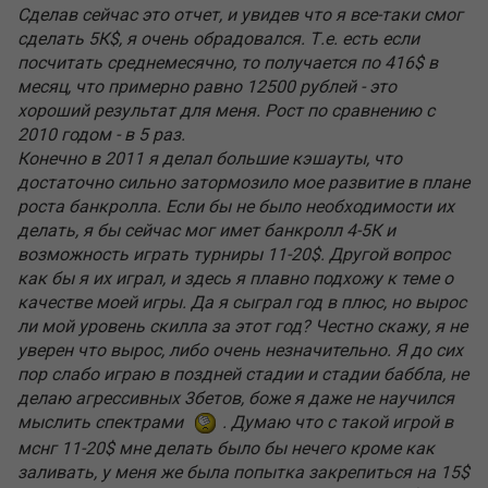
Сделав сейчас это отчет, и увидев что я все-таки смог
сделать 5К$, я очень обрадовался. Т.е. есть если
посчитать среднемесячно, то получается по 416$ в
месяц, что примерно равно 12500 рублей - это
хороший результат для меня. Рост по сравнению с
2010 годом - в 5 раз.
Конечно в 2011 я делал большие кэшауты, что
достаточно сильно затормозило мое развитие в плане
роста банкролла. Если бы не было необходимости их
делать, я бы сейчас мог имет банкролл 4-5К и
возможность играть турниры 11-20$. Другой вопрос
как бы я их играл, и здесь я плавно подхожу к теме о
качестве моей игры. Да я сыграл год в плюс, но вырос
ли мой уровень скилла за этот год? Честно скажу, я не
уверен что вырос, либо очень незначительно. Я до сих
пор слабо играю в поздней стадии и стадии баббла, не
делаю агрессивных 3бетов, боже я даже не научился
мыслить спектрами
. Думаю что с такой игрой в
мснг 11-20$ мне делать было бы нечего кроме как
заливать, у меня же была попытка закрепиться на 15$