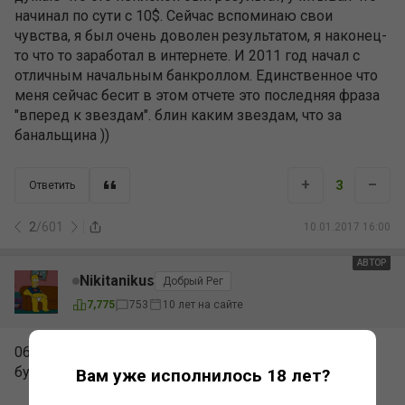
начинал по сути с 10$. Сейчас вспоминаю свои
чувства, я был очень доволен результатом, я наконец-
то что то заработал в интернете. И 2011 год начал с
отличным начальным банкроллом. Единственное что
меня сейчас бесит в этом отчете это последняя фраза
"вперед к звездам". блин каким звездам, что за
банальщина ))
+
–
3
Ответить
2
/
601
10.01.2017 16:00
АВТОР
Nikitanikus
Добрый Рег
7,775
753
10 лет на сайте
06.01.12 я подвел итоги за 2011 год...и сорри но тут
будет много букв ).
Вам уже исполнилось 18 лет?