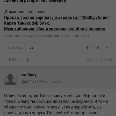
Анализ игры против лимперов
Домашние финансы
Просто тратил зарплату и заработал 42000 рублей!!
Карта Тинькофф Блэк.
Мультибанкинг. Как я увеличил кэшбэк с покупок.
Сообщение отредактировал
Nikitanikus
- 18.12.2019, 5:01
+
–
18
Ответить
1
/
601
09.01.2017 11:35
ad0nay
50
194
9 лет на сайте
Отличная история. Почти как у меня все. И форекс и
покер. Благо ты больше не залил на форексе. Я тоже
убежал оттуда сломя голову, успев заработать, но
поняв, что это чепуха. По крайней мере для меея