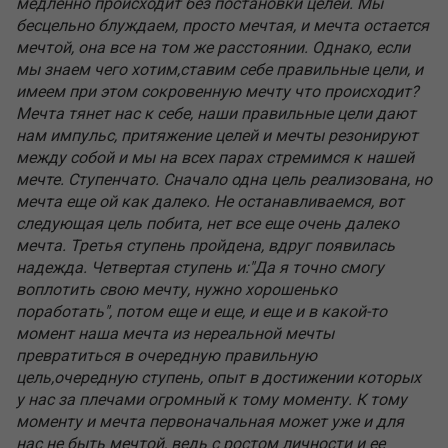
медленно происходит без постановки целей. Мы
бесцельно блуждаем, просто мечтая, и мечта остается
мечтой, она все на том же расстоянии. Однако, если
мы знаем чего хотим,ставим себе правильные цели, и
имеем при этом сокровенную мечту что происходит?
Мечта тянет нас к себе, наши правильные цели дают
нам импульс, притяжение целей и мечты резонируют
между собой и мы на всех парах стремимся к нашей
мечте. Ступенчато. Сначало одна цель реализована, но
мечта еще ой как далеко. Не останавливаемся, вот
следующая цель побита, нет все еще очень далеко
мечта. Третья ступень пройдена, вдруг появилась
надежда. Четвертая ступень и:"Да я точно смогу
воплотить свою мечту, нужно хорошенько
поработать", потом еще и еще, и еще и в какой-то
момент наша мечта из нереальной мечты
превратиться в очередную правильную
цель,очередную ступень, опыт в достижении которых
у нас за плечами огромный к тому моменту. К тому
моменту и мечта первоначальная может уже и для
нас не быть мечтой, ведь с ростом личности и ее