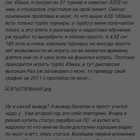
снг 45мах, я сыграл их 51 турнир и схватил -320$ по
ним, и отказался, спустился на свой лимит. Сейчас
основнная проблема в мснг, то что выше 4,5$ 180мах
есть только турбо турниры, а турбо у меня получается
плохо, а это опять к разговору о недостаке обучения,
уж пушбот то вызубрить я обязан просто. А 4,5$ снг
180 хоть и очень хорошие турниры, но иногда просто
нет возможности их играть из-за нехватки времени,
длятся они по 4 часа если на финалке играть. Поэтому
приходится играть турбо 45мах, а тут дисперсия
высокая.Раз уж заговорил о мснг, то приведу свой
график за 2011 с пролабса по мснг...
Ну и какой вывод? А вывод банален и прост- учится
надо ;( . Уже второй год это себе повторяю. Вчера я
решил купить статус серебро на ПС - и купил его,
надоело то что мне не были доступны хорошие видео
по мснг и мтт, плюс статьи. Вообщем первое вложение