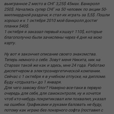
выигранное 2 место в СНГ 3,25$ 45мах. Банкролл
250$. Начались супер СНГ на 50 человек по акции 50-
миллиардной раздачи, я стал их играть за 5,5$. Пошли
хорошо и к 1 октября 2010 мой банкролл достиг
планки 540$.
1 октября я заказал первый кэшаут 110$, которые
благополучно были зачислены через 4 дня на мою
карту.
Ну вот я закончил описание своего знакомства.
Теперь немного о себе. Зовут меня Никита, ник на
Старзах такой же как и здесь, мне 24 года. Работаю
диспетчером в электроэнергетической компании.
Сейчас с 1 октября я в учебном отпуске, на дипломе.
Буду «отдыхать» до 1 января.
Для чего завожу блог? Наверно все-таки в первую
очередь для себя, для самоконтроля, ну и хочется
чтоб кто-нибудь покритиковал или похвалил, указал
на ошибки. Графиками и руками баловать не буду,
потому как играю без покерного софта (поставил с