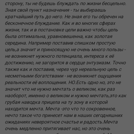
сторону, ты не будешь блуждать по жизни бесцельно.
Зная свой пункт назначения - ты выбираешь
кратчайший путь до него. Не зная его ты обречен на
бесконечное блуждание. Как и во многих сферах
жизни, так и в постановке цели важно чтобы цель
была оптимальна, уравновешенна, как золотая
середина. Например поставив слишком простую
цель,а значит и приносящую не очень много пользы -
не возникнет нужного потенциала, интереса к её
достижению, не загорится в сердце энтузиазм. Точно
также как и поставив, через чур нереальную цель с
несметными богатствами - не возникнет ощущения
реальности её воплощения. НО.Есть одно но, это не
значит что не нужно мечтать о великом, как раз
наоборот, именно о великом и нужно мечтать,это как
грубая наводка прицела на ту зону в которой
находится мечта. Мечта -это что то сокровенное,
нечто такое что принесет нам в наших сегодняшних
ожиданиях невероятное счастье и радость.Мечта
очень медленно притягивает нас, но это очень