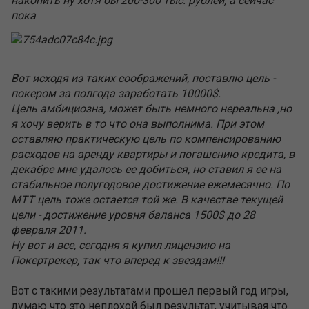
накопить ну хотя бы 200-300 тыс. рублей, а сейчас
пока
Вот исходя из таких соображений, поставлю цель -
покером за полгода заработать 10000$.
Цель амбициозна, может быть немного нереальна ,но
я хочу верить в то что она выполнима. При этом
оставляю практическую цель по компенсированию
расходов на аренду квартиры и погашению кредита, в
декабре мне удалось ее добиться, но ставил я ее на
стабильное полугодовое достижение ежемесячно. По
МТТ цель тоже остается той же. В качестве текущей
цели - достижение уровня баланса 1500$ до 28
февраля 2011.
Ну вот и все, сегодня я купил лицензию на
Покертрекер, так что вперед к звездам!!!
Вот с такими результатами прошел первый год игры,
думаю что это неплохой был результат, учитывая что