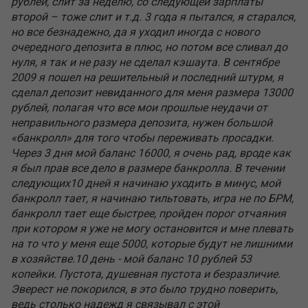
рублей, слит за неделю, со следующей зарплаты
второй – тоже слит и т.д. 3 года я пытался, я старался,
но все безнадежно, да я уходил иногда с нового
очередного депозита в плюс, но потом все сливал до
нуля, я так и не разу не сделал кэшаута. В сентябре
2009 я пошел на решительный и последний штурм, я
сделал депозит невиданного для меня размера 13000
рублей, полагая что все мои прошлые неудачи от
неправильного размера депозита, нужен большой
«банкролл» для того чтобы переживать просадки.
Через 3 дня мой баланс 16000, я очень рад, вроде как
я был прав все дело в размере банкролла. В течении
следующих10 дней я начинаю уходить в минус, мой
банкролл тает, я начинаю тильтовать, игра не по БРМ,
банкролл тает еще быстрее, пройден порог отчаяния
при котором я уже не могу остановится и мне плевать
на то что у меня еще 5000, которые будут не лишними
в хозяйстве.10 день - мой баланс 10 рублей 53
копейки. Пустота, душевная пустота и безразличие.
Эверест не покорился, в это было трудно поверить,
ведь столько надежд я связывал с этой