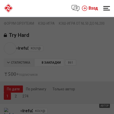
Вход
ФОРУМ GIPSYTEAM
КЭШ-ИГРА
КЭШ-ИГРА ОТ NL50 ДО NL200
Try Hard
Ireful
KOLY@
СТАТИСТИКА
В ЗАКЛАДКИ
861
500+
ПОДПИСЧИКОВ
По дате
По рейтингу
Только автор
2
274
АВТОР
Ireful
KOLY@