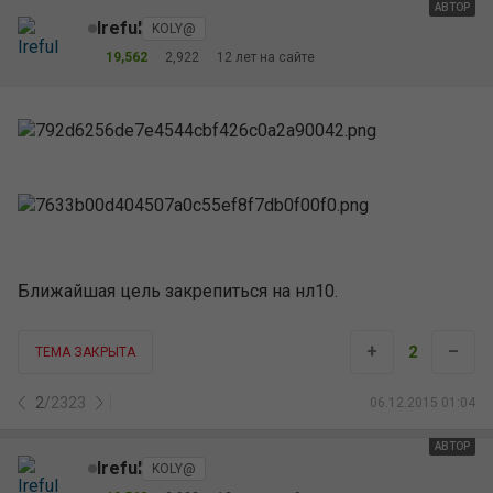
АВТОР
Ireful
KOLY@
19,562
2,922
12 лет на сайте
Ближайшая цель закрепиться на нл10.
+
–
2
ТЕМА ЗАКРЫТА
2
/
2323
06.12.2015 01:04
АВТОР
Ireful
KOLY@