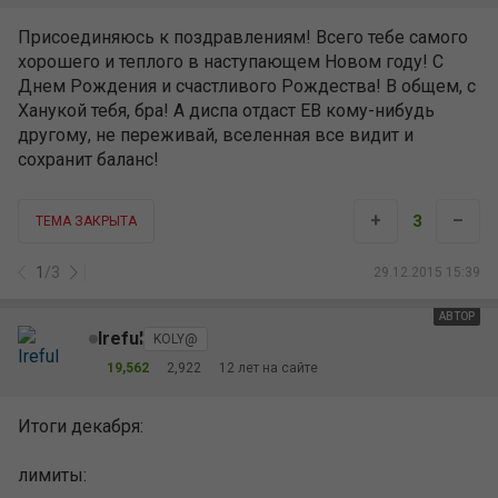
Присоединяюсь к поздравлениям! Всего тебе самого
хорошего и теплого в наступающем Новом году! С
Днем Рождения и счастливого Рождества! В общем, с
Ханукой тебя, бра! А диспа отдаст ЕВ кому-нибудь
другому, не переживай, вселенная все видит и
сохранит баланс!
+
–
3
ТЕМА ЗАКРЫТА
1
/
3
29.12.2015 15:39
АВТОР
Ireful
KOLY@
19,562
2,922
12 лет на сайте
Итоги декабря:
лимиты: