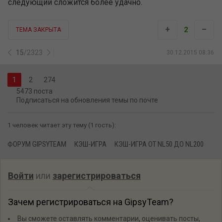
следующий сложится более удачно.
+
–
2
ТЕМА ЗАКРЫТА
15
/
2323
30.12.2015 08:36
2
274
5473 поста
Подписаться на обновления темы по почте
1 человек читает эту тему (1 гость):
ФОРУМ GIPSYTEAM
КЭШ-ИГРА
КЭШ-ИГРА ОТ NL50 ДО NL200
Войти
или
зарегистрироваться
Зачем регистрироваться на GipsyTeam?
Вы сможете оставлять комментарии, оценивать посты,