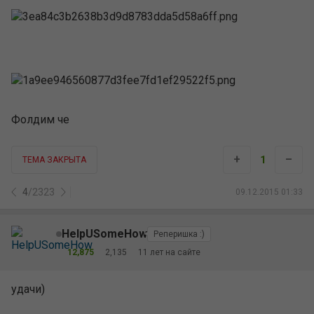
Фолдим че
+
–
1
ТЕМА ЗАКРЫТА
4
/
2323
09.12.2015 01:33
HelpUSomeHow
Реперишка :)
12,875
2,135
11 лет на сайте
удачи)