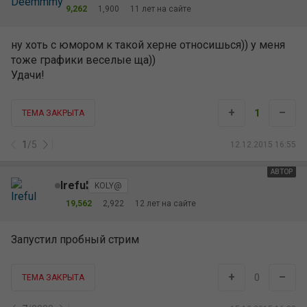
9,262
1,900
11 лет на сайте
ну хоть с юмором к такой херне относишься)) у меня
тоже графики веселые ща))
Удачи!
+
–
1
ТЕМА ЗАКРЫТА
1
/
5
12.12.2015 16:55
АВТОР
Ireful
KOLY@
19,562
2,922
12 лет на сайте
Запустил пробный стрим
+
–
0
ТЕМА ЗАКРЫТА