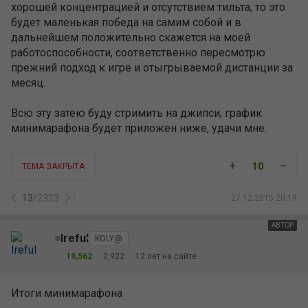
хорошей концентрацией и отсутствием тильта, то это
будет маленькая победа на самим собой и в
дальнейшем положительно скажется на моей
работоспособности, соответственно пересмотрю
прежний подход к игре и отыгрываемой дистанции за
месяц.
Всю эту затею буду стримить на джипси, график
минимарафона будет приложен ниже, удачи мне.
+
–
10
ТЕМА ЗАКРЫТА
13
/
2323
27.12.2015 20:19
АВТОР
Ireful
KOLY@
19,562
2,922
12 лет на сайте
Итоги минимарафона