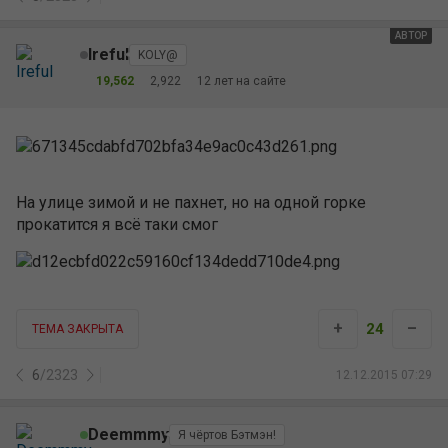
АВТОР
Ireful
KOLY@
19,562
2,922
12 лет на сайте
На улице зимой и не пахнет, но на одной горке
прокатится я всё таки смог
+
–
24
ТЕМА ЗАКРЫТА
6
/
2323
12.12.2015 07:29
Deemmmy
Я чёртов Бэтмэн!