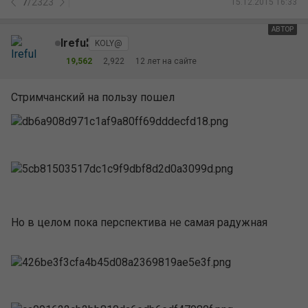
7
/
2323
15.12.2015 16:33
АВТОР
Ireful
KOLY@
19,562
2,922
12 лет на сайте
Стримчанский на пользу пошел
Но в целом пока перспектива не самая радужная