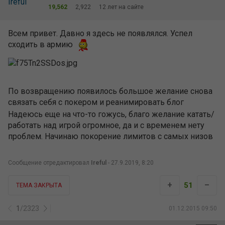
19,562
2,922
12 лет на сайте
Всем привет. Давно я здесь не появлялся. Успел
сходить в армию
По возвращению появилось большое желание снова
связать себя с покером и реанимировать блог
Надеюсь еще на что-то гожусь, благо желание катать/
работать над игрой огромное, да и с временем нету
проблем. Начинаю покорение лимитов с самых низов
Сообщение отредактировал
Ireful
- 27.9.2019, 8:20
+
–
51
ТЕМА ЗАКРЫТА
1
/
2323
01.12.2015 09:50