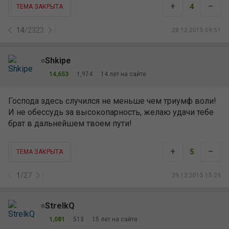
+
–
4
ТЕМА ЗАКРЫТА
14
/
2323
28.12.2015 09:51
Shkipe
14,653
1,974
14 лет на сайте
Господа здесь случился не меньше чем триумф воли!
И не обессудь за высокопарность, желаю удачи тебе
брат в дальнейшем твоем пути!
+
–
5
ТЕМА ЗАКРЫТА
1
/
27
29.12.2015 15:29
StrelkQ
1,081
513
15 лет на сайте