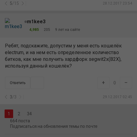
5
/
15
28.12.2017 23:54
m1kee3
4,985
205
9 лет на сайте
Ребят, подскажите, допустим у меня есть кошелёк
electrum, и на нем есть определенное количество
битков, как мне получить хардфорк segwit2x(B2X),
используя данный кошелёк?
+
–
0
Ответить
3
/
3
29.12.2017 02:45
2
34
664 поста
Подписаться на обновления темы по почте