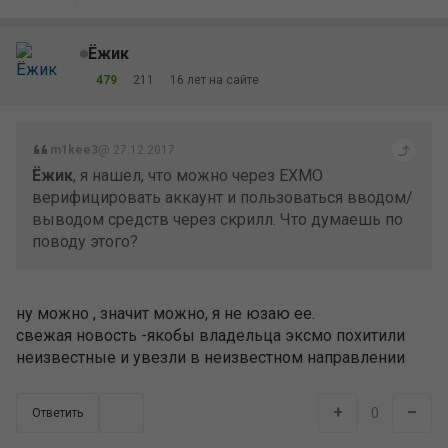
Ёжик
479
211
16 лет на сайте
m1kee3
@ 27.12.2017
Ёжик
, я нашел, что можно через EXMO
верифицировать аккаунт и пользоваться вводом/
выводом средств через скрилл. Что думаешь по
поводу этого?
ну можно , значит можно, я не юзаю ее.
свежая новость -якобы владельца эксмо похитили
неизвестные и увезли в неизвестном направлении
+
–
0
Ответить