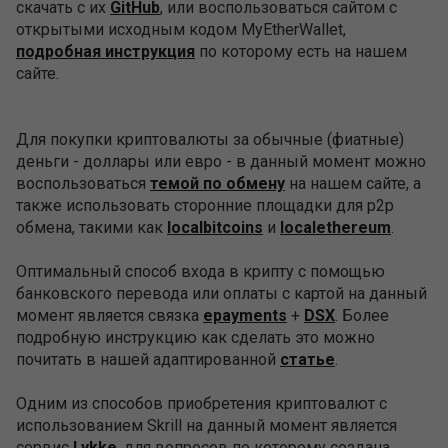
скачать с их
GitHub
, или воспользоваться сайтом с
открытыми исходным кодом MyEtherWallet,
подробная инструкция
по которому есть на нашем
сайте.
Для покупки криптовалюты за обычные (фиатные)
деньги - доллары или евро - в данный момент можно
воспользоваться
темой по обмену
на нашем сайте, а
также использовать сторонние площадки для p2p
обмена, такими как
localbitcoins
и
localethereum
.
Оптимальный способ входа в крипту с помощью
банковского перевода или оплаты с картой на данный
момент является связка
epayments
+
DSX
. Более
подробную инструкцию как сделать это можно
почитать в нашей адаптированной
статье
.
Одним из способов приобретения криптовалют с
использованием Skrill на данный момент является
сервис
Lykke
, для вопросов по которому создана