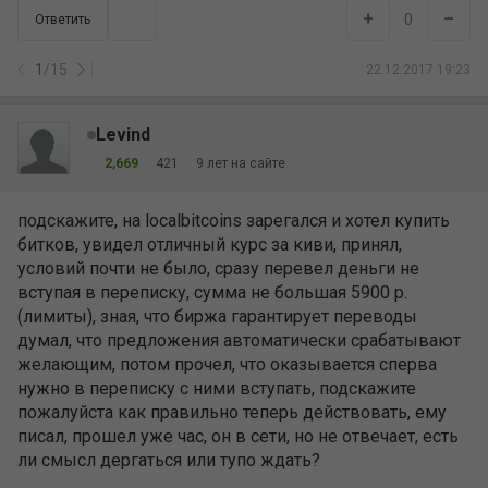
+
–
0
Ответить
1
/
15
22.12.2017 19:23
Levind
2,669
421
9 лет на сайте
подскажите, на localbitcoins зарегался и хотел купить
битков, увидел отличный курс за киви, принял,
условий почти не было, сразу перевел деньги не
вступая в переписку, сумма не большая 5900 р.
(лимиты), зная, что биржа гарантирует переводы
думал, что предложения автоматически срабатывают
желающим, потом прочел, что оказывается сперва
нужно в переписку с ними вступать, подскажите
пожалуйста как правильно теперь действовать, ему
писал, прошел уже час, он в сети, но не отвечает, есть
ли смысл дергаться или тупо ждать?