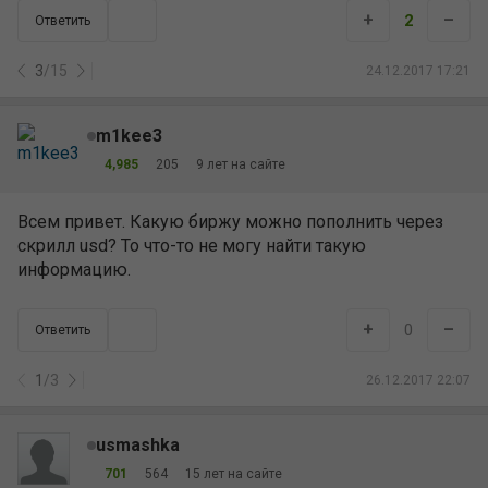
+
–
2
Ответить
3
/
15
24.12.2017 17:21
m1kee3
4,985
205
9 лет на сайте
Всем привет. Какую биржу можно пополнить через
скрилл usd? То что-то не могу найти такую
информацию.
+
–
0
Ответить
1
/
3
26.12.2017 22:07
usmashka
701
564
15 лет на сайте