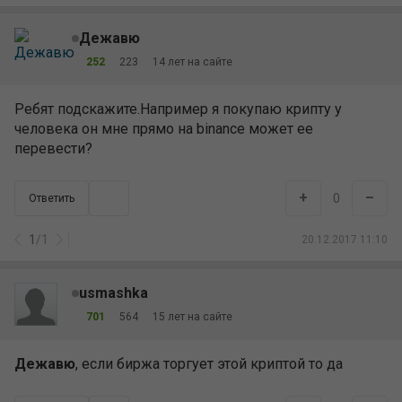
Дежавю
252
223
14 лет на сайте
Ребят подскажите.Например я покупаю крипту у
человека он мне прямо на binance может ее
перевести?
+
–
0
Ответить
1
/
1
20.12.2017 11:10
usmashka
701
564
15 лет на сайте
Дежавю
, если биржа торгует этой криптой то да