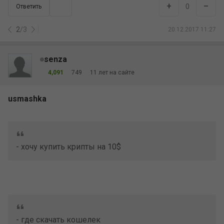
+
–
0
Ответить
2
/
3
20.12.2017 11:27
senza
4,091
749
11 лет на сайте
usmashka
- хочу купить крипты на 10$
- где скачать кошелек