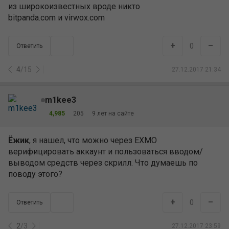
из широкоизвестных вроде никто
bitpanda.com и virwox.com
+
–
0
Ответить
4
/
15
27.12.2017 21:34
m1kee3
4,985
205
9 лет на сайте
Ёжик
, я нашел, что можно через EXMO
верифицировать аккаунт и пользоваться вводом/
выводом средств через скрилл. Что думаешь по
поводу этого?
+
–
0
Ответить
2
/
3
27.12.2017 23:59