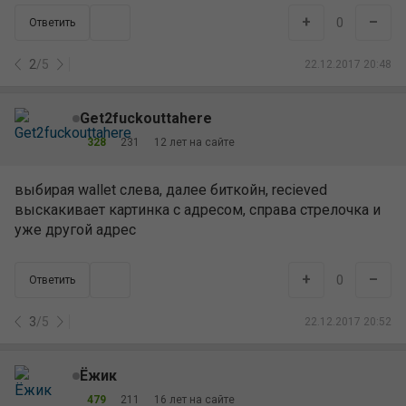
+
–
0
Ответить
2
/
5
22.12.2017 20:48
Get2fuckouttahere
328
231
12 лет на сайте
выбирая wallet слева, далее биткойн, recieved
выскакивает картинка с адресом, справа стрелочка и
уже другой адрес
+
–
0
Ответить
3
/
5
22.12.2017 20:52
Ёжик
479
211
16 лет на сайте