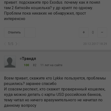
привет. подскажите про Exodus. почему как я понял
там 2 биткойн кошелька? у др крипт по одному.
Проблем пока никаких не обнаружил, прост
интеренсно
+
–
0
Ответить
1
/
5
20.12.2017 18:29
Трандл
100
82
11 лет на сайте
Всем привет, скажите кто Lykke пользуется, проблемы
решились? заранее спасибо
И совсем респект, кто скажет проверенный кошелек,
куда можно депать с карты USD российских банков,
тему читал но ничего вразумительного не начитал по
данному вопросу