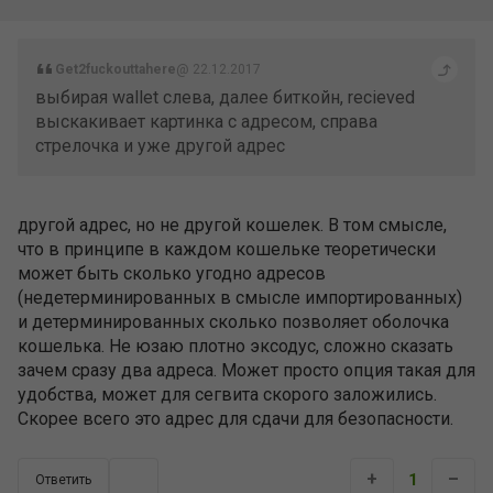
Get2fuckouttahere
@ 22.12.2017
выбирая wallet слева, далее биткойн, recieved
выскакивает картинка с адресом, справа
стрелочка и уже другой адрес
другой адрес, но не другой кошелек. В том смысле,
что в принципе в каждом кошельке теоретически
может быть сколько угодно адресов
(недетерминированных в смысле импортированных)
и детерминированных сколько позволяет оболочка
кошелька. Не юзаю плотно эксодус, сложно сказать
зачем сразу два адреса. Может просто опция такая для
удобства, может для сегвита скорого заложились.
Скорее всего это адрес для сдачи для безопасности.
+
–
1
Ответить