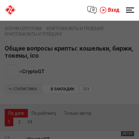
Вход
ФОРУМ GIPSYTEAM
КРИПТОВАЛЮТЫ И ТРЕЙДИНГ
КРИПТОВАЛЮТЫ И ТРЕЙДИНГ
Общие вопросы крипты: кошельки, биржи,
токены, ico
CryptoGT
СТАТИСТИКА
В ЗАКЛАДКИ
223
По дате
По рейтингу
Только автор
2
34
АВТОР