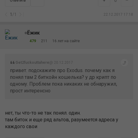
+
–
0
Ответить
1
/
1
22.12.2017 17:18
Ёжик
479
211
16 лет на сайте
Get2fuckouttahere
@ 20.12.2017
привет. подскажите про Exodus. почему как я
понял там 2 биткойн кошелька? у др крипт по
одному. Проблем пока никаких не обнаружил,
прост интеренсно
нет, ты что-то не так понял. один.
там биток и еще ряд альтов, разумеется адреса у
каждого свои