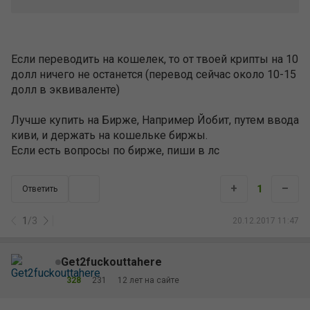
Если переводить на кошелек, то от твоей крипты на 10
долл ничего не останется (перевод сейчас около 10-15
долл в эквиваленте)
Лучше купить на Бирже, Например Йобит, путем ввода
киви, и держать на кошельке биржы.
Если есть вопросы по бирже, пиши в лс
+
–
1
Ответить
1
/
3
20.12.2017 11:47
Get2fuckouttahere
328
231
12 лет на сайте