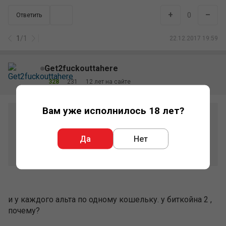
+
–
0
Ответить
1
/
1
22.12.2017 19:59
Get2fuckouttahere
328
231
12 лет на сайте
Вам уже исполнилось 18 лет?
Ёжик
@ 22.12.2017
нет, ты что-то не так понял. один.
Да
Нет
там биток и еще ряд альтов, разумеется адреса у
каждого свои
и у каждого альта по одному кошельку. у биткойна 2 ,
почему?