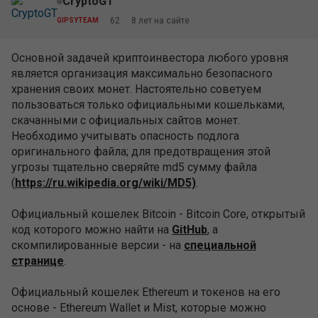
CryptoGT
62
8 лет на сайте
GIPSYTEAM
Основной задачей криптоинвестора любого уровня
является организация максимально безопасного
хранения своих монет. Настоятельно советуем
пользоваться только официальными кошельками,
скачанными с официальных сайтов монет.
Необходимо учитывать опасность подлога
оригинального файла; для предотвращения этой
угрозы тщательно сверяйте md5 сумму файла
(
https://ru.wikipedia.org/wiki/MD5)
.
Официальный кошелек Bitcoin - Bitcoin Core, открытый
код которого можно найти на
GitHub
, а
скомпилированные версии - на
специальной
странице
.
Официальный кошелек Ethereum и токенов на его
основе - Ethereum Wallet и Mist, которые можно