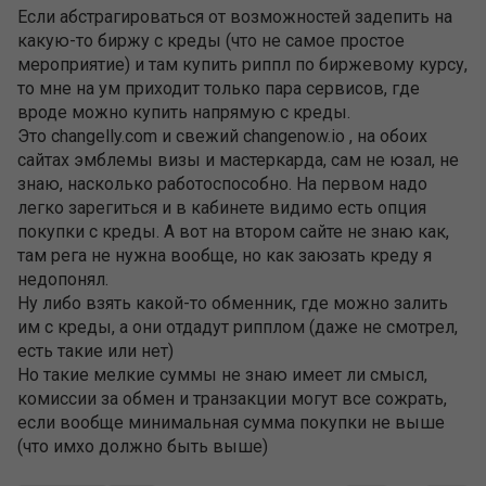
Если абстрагироваться от возможностей задепить на
какую-то биржу с креды (что не самое простое
мероприятие) и там купить риппл по биржевому курсу,
то мне на ум приходит только пара сервисов, где
вроде можно купить напрямую с креды.
Это changelly.com и свежий changenow.io , на обоих
сайтах эмблемы визы и мастеркарда, сам не юзал, не
знаю, насколько работоспособно. На первом надо
легко зарегиться и в кабинете видимо есть опция
покупки с креды. А вот на втором сайте не знаю как,
там рега не нужна вообще, но как заюзать креду я
недопонял.
Ну либо взять какой-то обменник, где можно залить
им с креды, а они отдадут рипплом (даже не смотрел,
есть такие или нет)
Но такие мелкие суммы не знаю имеет ли смысл,
комиссии за обмен и транзакции могут все сожрать,
если вообще минимальная сумма покупки не выше
(что имхо должно быть выше)