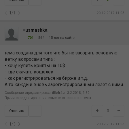
1
/
1
20.12.2017 11:05
usmashka
701
564
15 лет на сайте
тема создана для того что бы не засорять основную
ветку вопросами типа :
- хочу купить крипты на 10$
- где скачать кошелек
- как регистрироваться на бирже и т.д.
А то каждый вновь зарегистрированный лезет с ними.
Сообщение отредактировал
illlefr4u
- 3.2.2018, 5:39
Причина редактирования: изменено название темы
+
–
0
Ответить
1
/
3
20.12.2017 11:05