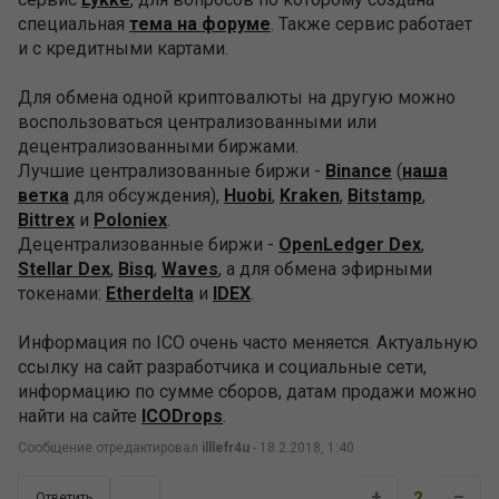
специальная
тема на форуме
. Также сервис работает
и с кредитными картами.
Для обмена одной криптовалюты на другую можно
воспользоваться централизованными или
децентрализованными биржами.
Лучшие централизованные биржи -
Binance
(
наша
ветка
для обсуждения),
Huobi
,
Kraken
,
Bitstamp
,
Bittrex
и
Poloniex
.
Децентрализованные биржи -
OpenLedger Dex
,
Stellar Dex
,
Bisq
,
Waves
, а для обмена эфирными
токенами:
Etherdelta
и
IDEX
.
Информация по ICO очень часто меняется. Актуальную
ссылку на сайт разработчика и социальные сети,
информацию по сумме сборов, датам продажи можно
найти на сайте
ICODrops
.
Сообщение отредактировал
illlefr4u
- 18.2.2018, 1:40
+
–
2
Ответить