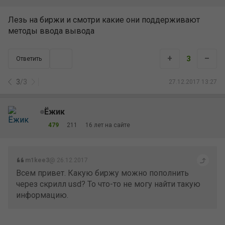
Лезь на биржи и смотри какие они поддерживают
методы ввода вывода
+
–
3
Ответить
3
/
3
27.12.2017 13:27
Ёжик
479
211
16 лет на сайте
m1kee3
@ 26.12.2017
Всем привет. Какую биржу можно пополнить
через скрилл usd? То что-то не могу найти такую
информацию.