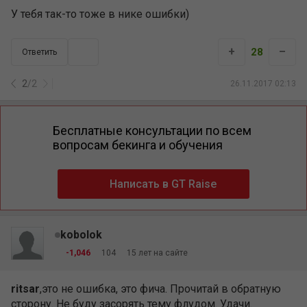
У тебя так-то тоже в нике ошибки)
+
–
28
Ответить
2
/
2
26.11.2017 02:13
Бесплатные консультации по всем
вопросам бекинга и обучения
Написать в GT Raise
kobolok
-1,046
104
15 лет на сайте
ritsar
,это не ошибка, это фича. Прочитай в обратную
сторону. Не буду засорять тему флудом. Удачи.