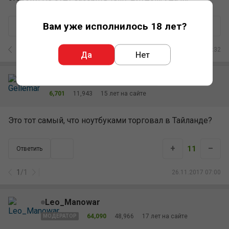
Вам уже исполнилось 18 лет?
+
–
15
Ответить
2
/
2
26.11.2017 02:32
Да
Нет
Gellemar
Билл Перкинс младший
6,701
11,943
15 лет на сайте
Это тот самый, что ноутбуками торговал в Тайланде?
+
–
11
Ответить
1
/
1
26.11.2017 07:00
Leo_Manowar
64,090
48,966
17 лет на сайте
МОДЕРАТОР