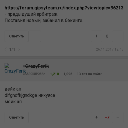
https://forum.gipsyteam.ru/index.php?viewtopic=96213
- предыдущий арбитраж.
Поставил новый, забанил в бекинге.
+
–
0
Ответить
1
/
1
26.11.2017 12:45
CrazyFerik
1,210
1,096
13 лет на сайте
ЗАБЛОКИРОВАН
вейк ап
dlfgndfkjgndkge нихуясе
мейк ап
+
–
-7
Ответить