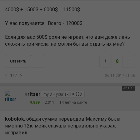
4000$ + 1500$ + 6000$ = 11500$
У вас получается : Всего - 12000$
Если для вас 500$ роли не играет, что вам даже лень
сложить три числа, не могли бы вы отдать их мне?
+
–
8
Ответить
1
/
2
26.11.2017 01:56
АВТОР
ritsar
my $ + your skill = $$$
9,899
2,311
14 лет на сайте
kobolok
, общая сумма переводов Максиму была
именно 12к, мейк сначала неправильно указал,
исправил.