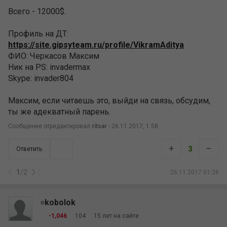
Всего - 12000$.
Профиль на ДТ:
https://site.gipsyteam.ru/profile/VikramAditya
ФИО: Черкасов Максим
Ник на PS: invadermax
Skype: invader804
Максим, если читаешь это, выйди на связь, обсудим,
ты же адекватный парень.
Сообщение отредактировал
ritsar
- 26.11.2017, 1:58
+
–
3
Ответить
1
/
2
26.11.2017 01:26
kobolok
-1,046
104
15 лет на сайте