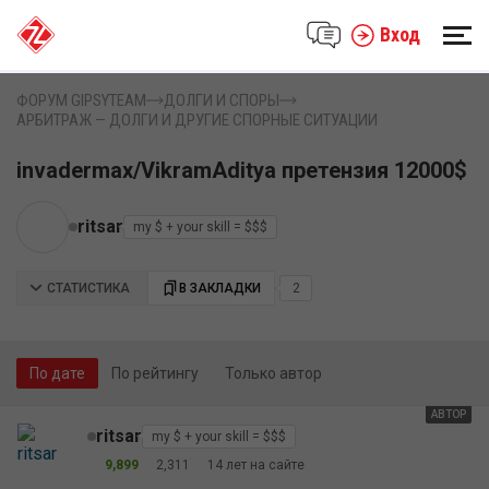
Вход
ФОРУМ GIPSYTEAM
ДОЛГИ И СПОРЫ
АРБИТРАЖ — ДОЛГИ И ДРУГИЕ СПОРНЫЕ СИТУАЦИИ
invadermax/VikramAditya претензия 12000$
ritsar
my $ + your skill = $$$
СТАТИСТИКА
В ЗАКЛАДКИ
2
По дате
По рейтингу
Только автор
АВТОР
ritsar
my $ + your skill = $$$
9,899
2,311
14 лет на сайте