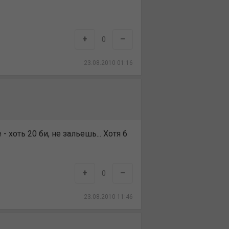
+
–
0
23.08.2010 01:16
хоть 20 би, не зальешь... Хотя 6
+
–
0
23.08.2010 11:46