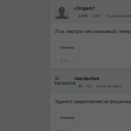
Origam1
2,875
4,997
16 лет на сайт
Лол, смотрю ник знакомый, глянул 
Ответить
1
/
13
bardachok
80
63
16 лет на сайте
Уданого закрепления на трешечках
Ответить