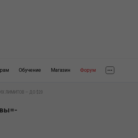
ярам
Обучение
Магазин
Форум
ИХ ЛИМИТОВ — ДО $20
овы=-