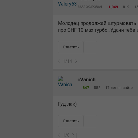
-1,049
819
15
ЗАБЛОКИРОВАН
Молодец продолжай штурмовать 3ки
про СНГ 10 мах турбо...Удачи тебе
Ответить
1
/
14
Vanich
847
552
17 лет на сайте
Гуд лак)
Ответить
1
/
6