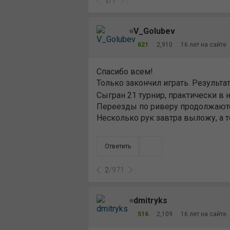
1
/
1
V_Golubev
621
2,910
16 лет на сайте
Спасибо всем!
Только закончил играть. Результа
Сыгран 21 турнир, практически в н
Переезды по риверу продолжаются
Несколько рук завтра выложу, а т
Ответить
2
/
971
dmitryks
516
2,109
16 лет на сайте