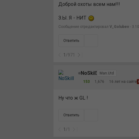
Доброй охоты всем нам!!!
З.Ы. Я - НИТ
Сообщение отредактировал
V_Golubev
- 3.1
Ответить
1
/
971
NoSkill
Man.Utd
153
1,676
16 лет на сайте
Ну что ж GL !
Ответить
1
/
1