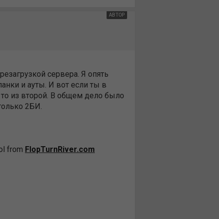
АВТОР
резагрузкой сервера. Я опять
ланки и ауты. И вот если ты в
- то из второй. В общем дело было
только 2БИ.
ol from
FlopTurnRiver.com