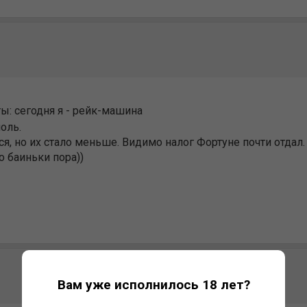
ты: сегодня я - рейк-машина
оль.
, но их стало меньше. Видимо налог Фортуне почти отдал.
о баиньки пора))
Вам уже исполнилось 18 лет?