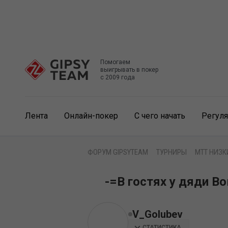
Помогаем
выигрывать в покер
с 2009 года
Лента
Онлайн-покер
С чего начать
Регул
ФОРУМ GIPSYTEAM
ТУРНИРЫ
MTT НИЗК
-=В гостях у дяди В
V_Golubev
СТАТИСТИКА