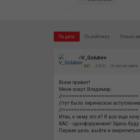
По дате
По рейтингу
Только а
V_Golubev
621
2,910
16 лет на сайте
Всем привет!
Меня зовут Владимир.
//===========================
//тут было лирическое вступление
//===========================
Итак, к чему это я? Я все еще хо
ВАС - однофорумчане! Здесь буду
Первая цель: выйти и закрепиться