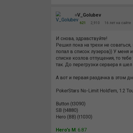
V_Golubev
621
2,910
16 лет на сайте
И снова, здравствуйте!
Решил пока на трехи не соваться,
попал в список лузеров)) У меня и
списке козлов отпущения, то тебе 
так. До перегрузки сервера я шел
А вот и первая раздачка в этом д
PokerStars No-Limit Hold'em, 1.2 To
Button (t3090)
SB (t4880)
Hero (BB) (t1030)
Hero's M
: 6.87