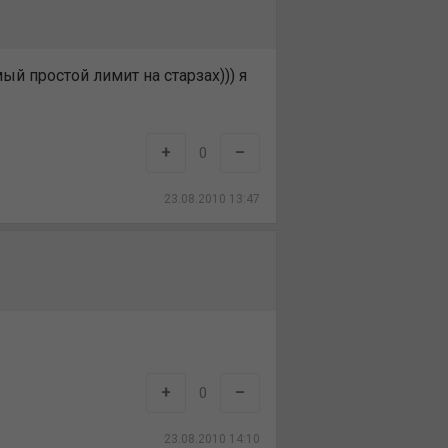
й простой лимит на старзах))) я
+
–
0
23.08.2010 13:47
+
–
0
23.08.2010 14:10