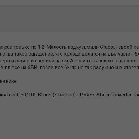
 играл только по 1,2. Малость подкузьмили Старзы своей пе
ногда такое ощущение, что колода делится на две части - б
терн и ривер из первой части. А если ты в списке лакеров 
 в плюсе на 6БИ, после все было не так радужно и в итоге 
невнике:
urnament, 50/100 Blinds (3 handed) -
Poker-Stars
Converter To