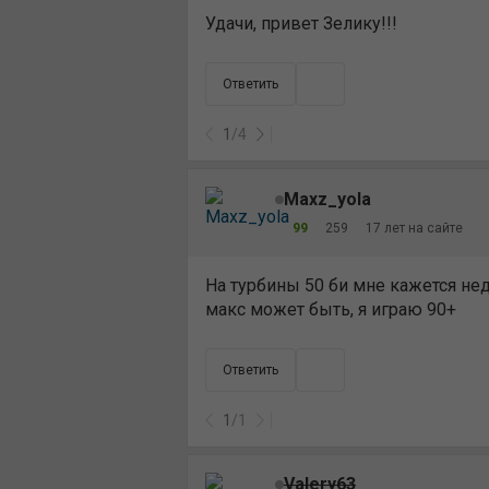
Удачи, привет Зелику!!!
Ответить
1
/
4
Maxz_yola
99
259
17 лет на сайте
На турбины 50 би мне кажется недо
макс может быть, я играю 90+
Ответить
1
/
1
Valery63