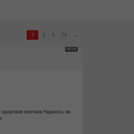
2
3
74
→
АВТОР
 и здоровая критика Надеюсь на
и.