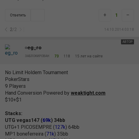
+
–
1
Ответить
2
/
2
14.10.2014 03:18
АВТОР
eg_ro
73
118
15 лет на сайте
ЗАБЛОКИРОВАН
No Limit Holdem Tournament
PokerStars
9 Players
Hand Conversion Powered by
weaktight.com
$10+$1
Stacks:
UTG vegas147 (
69k
) 34bb
UTG+1 PICOSEMPRE (
127k
) 64bb
MP1 boneferreira (
71k
) 35bb