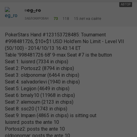
АВТОР
eg_ro
73
118
15 лет на сайте
ЗАБЛОКИРОВАН
PokerStars Hand #123153728485: Tournament
#998481726, $10+$1 USD Hold'em No Limit - Level VII
(50/100) - 2014/10/13 16:43:14 ET
Table '998481726 68' 9-max Seat #7 is the button
Seat 1: luisnrd (7334 in chips)
Seat 2: Portosz2 (8794 in chips)
Seat 3: oldponomar (6464 in chips)
Seat 4: salvadorlevi (1940 in chips)
Seat 5: Legijon (4649 in chips)
Seat 6: bmaly10 (11968 in chips)
Seat 7: alemoum (2123 in chips)
Seat 8: ssc20 (1743 in chips)
Seat 9: lmpæn (4865 in chips) is sitting out
luisnrd: posts the ante 10
Portosz2: posts the ante 10
oldponomar: posts the ante 10