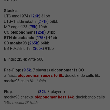
Stacks:
UTG amd1974 (
126k
) 31bb
UTG+1 Eldariukstis (
271k
) 68bb
MP coger123 (
75k
) 19bb
CO oldponomar (
125k
) 31bb
BTN deciobando (
175k
) 44bb
SB moaka93 (
265k
) 66bb
BB P0k3rBluff3r (
366k
) 91bb
Blinds:
2k/4k Ante 500
Pre-Flop:
(
9.5k
, 7 players)
oldponomar is CO
3 folds
,
oldponomar raises to 8k
, deciobando calls 8k,
moaka93 calls 6k,
1 fold
Flop:
(
32k
, 3 players)
moaka93 checks,
oldponomar bets 14k
, deciobando calls
14k,
moaka93 folds