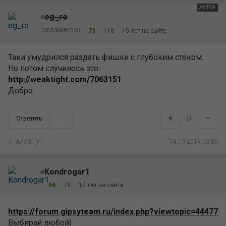
АВТОР
eg_ro
73
118
15 лет на сайте
ЗАБЛОКИРОВАН
Таки умудрился раздать фишки с глубоким стеком.
Но потом случилось это:
http://weaktight.com/7063151
Добро.
+
–
0
Ответить
6
/
73
14.10.2014 03:05
Kondrogar1
96
79
12 лет на сайте
https://forum.gipsyteam.ru/index.php?viewtopic=44477
Выбирай любой)