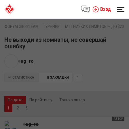
Вход
ФОРУМ GIPSYTEAM
ТУРНИРЫ
MTT НИЗКИХ ЛИМИТОВ — ДО $20
Не выходи из комнаты, не совершай
ошибку
eg_ro
СТАТИСТИКА
В ЗАКЛАДКИ
1
По дате
По рейтингу
Только автор
2
5
АВТОР
eg_ro