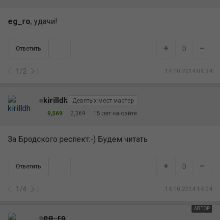
eg_ro
, удачи!
+
–
0
Ответить
1
/
2
14.10.2014 09:34
kirilldh
Девятых мест мастер
9,569
2,369
15 лет на сайте
За Бродского респект:-) Будем читать
+
–
0
Ответить
1
/
4
14.10.2014 14:04
АВТОР
eg_ro