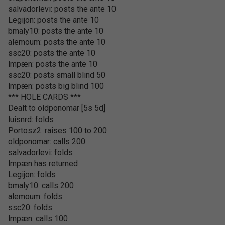
salvadorlevi: posts the ante 10
Legijon: posts the ante 10
bmaly10: posts the ante 10
alemoum: posts the ante 10
ssc20: posts the ante 10
lmpæn: posts the ante 10
ssc20: posts small blind 50
lmpæn: posts big blind 100
*** HOLE CARDS ***
Dealt to oldponomar [5s 5d]
luisnrd: folds
Portosz2: raises 100 to 200
oldponomar: calls 200
salvadorlevi: folds
lmpæn has returned
Legijon: folds
bmaly10: calls 200
alemoum: folds
ssc20: folds
lmpæn: calls 100