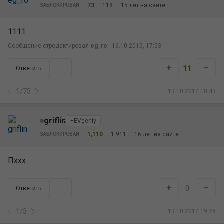
73
118
15 лет на сайте
ЗАБЛОКИРОВАН
1111
Сообщение отредактировал
eg_ro
- 16.10.2015, 17:53
+
–
11
Ответить
1
/
73
13.10.2014 18:43
griflin
+EVgeniy
1,110
1,911
16 лет на сайте
ЗАБЛОКИРОВАН
Пххх
+
–
0
Ответить
1
/
3
13.10.2014 19:28