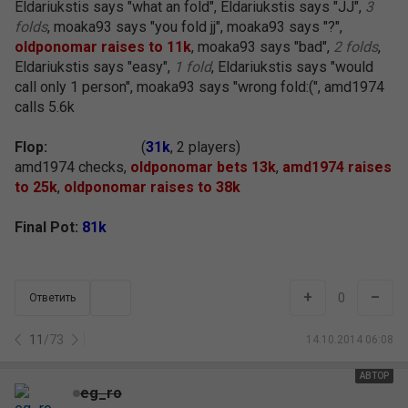
Eldariukstis says "what an fold", Eldariukstis says "JJ",
3
folds
, moaka93 says "you fold jj", moaka93 says "?",
oldponomar raises to 11k
, moaka93 says "bad",
2 folds
,
Eldariukstis says "easy",
1 fold
, Eldariukstis says "would
call only 1 person", moaka93 says "wrong fold:(", amd1974
calls 5.6k
Flop:
(
31k
, 2 players)
amd1974 checks,
oldponomar bets 13k
,
amd1974 raises
to 25k
,
oldponomar raises to 38k
Final Pot:
81k
+
–
0
Ответить
11
/
73
14.10.2014 06:08
АВТОР
eg_ro