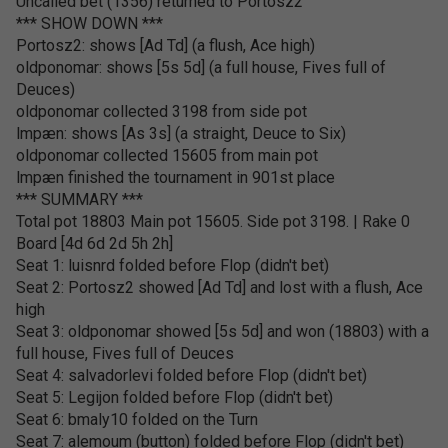
Uncalled bet (1356) returned to Portosz2
*** SHOW DOWN ***
Portosz2: shows [Ad Td] (a flush, Ace high)
oldponomar: shows [5s 5d] (a full house, Fives full of
Deuces)
oldponomar collected 3198 from side pot
lmpæn: shows [As 3s] (a straight, Deuce to Six)
oldponomar collected 15605 from main pot
lmpæn finished the tournament in 901st place
*** SUMMARY ***
Total pot 18803 Main pot 15605. Side pot 3198. | Rake 0
Board [4d 6d 2d 5h 2h]
Seat 1: luisnrd folded before Flop (didn't bet)
Seat 2: Portosz2 showed [Ad Td] and lost with a flush, Ace
high
Seat 3: oldponomar showed [5s 5d] and won (18803) with a
full house, Fives full of Deuces
Seat 4: salvadorlevi folded before Flop (didn't bet)
Seat 5: Legijon folded before Flop (didn't bet)
Seat 6: bmaly10 folded on the Turn
Seat 7: alemoum (button) folded before Flop (didn't bet)