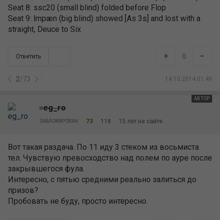
Seat 8: ssc20 (small blind) folded before Flop
Seat 9: lmpæn (big blind) showed [As 3s] and lost with a
straight, Deuce to Six
+
–
0
Ответить
2
/
73
14.10.2014 01:49
АВТОР
eg_ro
73
118
15 лет на сайте
ЗАБЛОКИРОВАН
Вот такая раздача. По 11 иду 3 стеком из восьмиста
тел. Чувствую превосходство над полем по ауре после
закрывшегося фула.
Интересно, с пятью средними реально залиться до
призов?
Пробовать не буду, просто интересно.