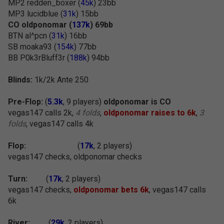
MP2 redden_boxer (
45k
) 23bb
MP3 lucidblue (
31k
) 15bb
CO oldponomar (
137k
) 69bb
BTN al^pcn (
31k
) 16bb
SB moaka93 (
154k
) 77bb
BB P0k3rBluff3r (
188k
) 94bb
Blinds:
1k/2k Ante 250
Pre-Flop:
(
5.3k
, 9 players)
oldponomar is CO
vegas147 calls 2k,
4 folds
,
oldponomar raises to 6k
,
3
folds
, vegas147 calls 4k
Flop:
(
17k
, 2 players)
vegas147 checks, oldponomar checks
Turn:
(
17k
, 2 players)
vegas147 checks,
oldponomar bets 6k
, vegas147 calls
6k
River:
(
29k
, 2 players)