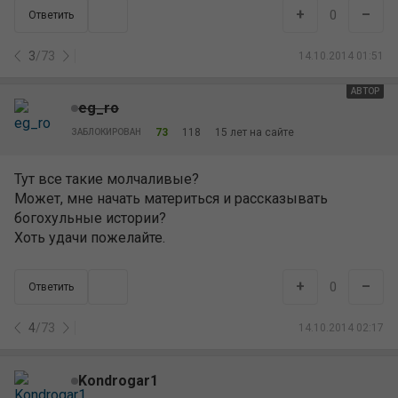
+
–
0
Ответить
3
/
73
14.10.2014 01:51
АВТОР
eg_ro
73
118
15 лет на сайте
ЗАБЛОКИРОВАН
Тут все такие молчаливые?
Может, мне начать материться и рассказывать
богохульные истории?
Хоть удачи пожелайте.
+
–
0
Ответить
4
/
73
14.10.2014 02:17
Kondrogar1