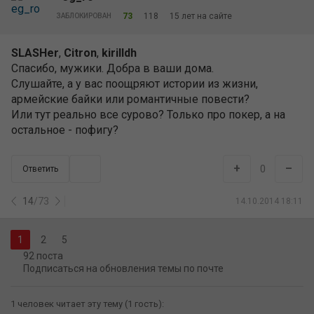
73
118
15 лет на сайте
ЗАБЛОКИРОВАН
SLASHer
,
Citron
,
kirilldh
Спасибо, мужики. Добра в ваши дома.
Слушайте, а у вас поощряют истории из жизни,
армейские байки или романтичные повести?
Или тут реально все сурово? Только про покер, а на
остальное - пофигу?
+
–
0
Ответить
14
/
73
14.10.2014 18:11
2
5
92 поста
Подписаться на обновления темы по почте
1 человек читает эту тему (1 гость):