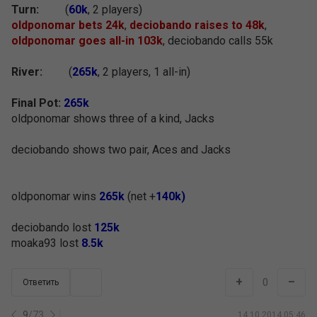
Turn:
(
60k
, 2 players)
oldponomar bets 24k
,
deciobando raises to 48k
,
oldponomar goes all-in 103k
, deciobando calls 55k
River:
(
265k
, 2 players, 1 all-in)
Final Pot:
265k
oldponomar shows three of a kind, Jacks
deciobando shows two pair, Aces and Jacks
oldponomar wins
265k
(net +
140k)
deciobando lost
125k
moaka93 lost
8.5k
+
–
0
Ответить
9
/
73
14.10.2014 05:46