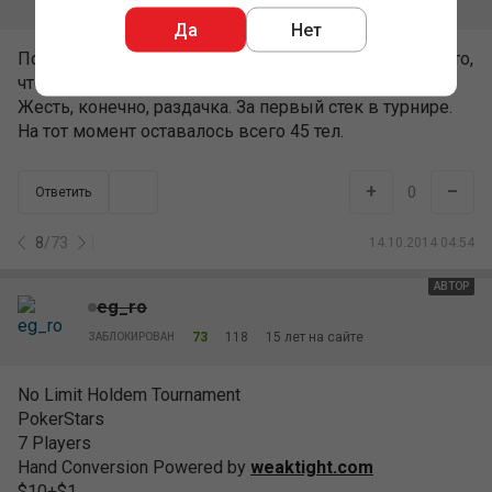
73
118
15 лет на сайте
ЗАБЛОКИРОВАН
Да
Нет
Походу рейз на ривере был лишний. Решил почему-то,
что добираю с двух пар.
Жесть, конечно, раздачка. За первый стек в турнире.
На тот момент оставалось всего 45 тел.
+
–
0
Ответить
8
/
73
14.10.2014 04:54
АВТОР
eg_ro
73
118
15 лет на сайте
ЗАБЛОКИРОВАН
No Limit Holdem Tournament
PokerStars
7 Players
Hand Conversion Powered by
weaktight.com
$10+$1