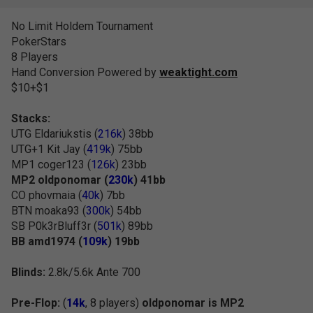
No Limit Holdem Tournament
PokerStars
8 Players
Hand Conversion Powered by
weaktight.com
$10+$1
Stacks:
UTG Eldariukstis (
216k
) 38bb
UTG+1 Kit Jay (
419k
) 75bb
MP1 coger123 (
126k
) 23bb
MP2 oldponomar (
230k
) 41bb
CO phovmaia (
40k
) 7bb
BTN moaka93 (
300k
) 54bb
SB P0k3rBluff3r (
501k
) 89bb
BB amd1974 (
109k
) 19bb
Blinds:
2.8k/5.6k Ante 700
Pre-Flop:
(
14k
, 8 players)
oldponomar is MP2