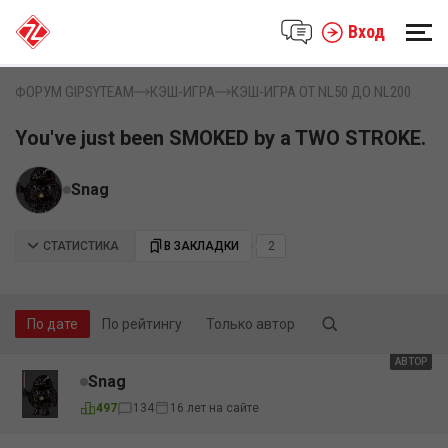
Вход
ФОРУМ GIPSYTEAM
КЭШ-ИГРА
КЭШ-ИГРА ОТ NL50 ДО NL200
You've just been SMOKED by a TWO STROKE.
Snag
СТАТИСТИКА
В ЗАКЛАДКИ
2
По дате
По рейтингу
Только автор
АВТОР
Snag
497
134
16 лет на сайте