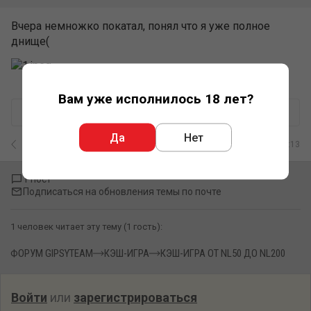
Вчера немножко покатал, понял что я уже полное
днище(
Вам уже исполнилось 18 лет?
+
–
0
Ответить
Да
Нет
2
/
2
22.07.2014 23:13
1 пост
Подписаться на обновления темы по почте
1 человек читает эту тему (1 гость):
ФОРУМ GIPSYTEAM
КЭШ-ИГРА
КЭШ-ИГРА ОТ NL50 ДО NL200
Войти
или
зарегистрироваться