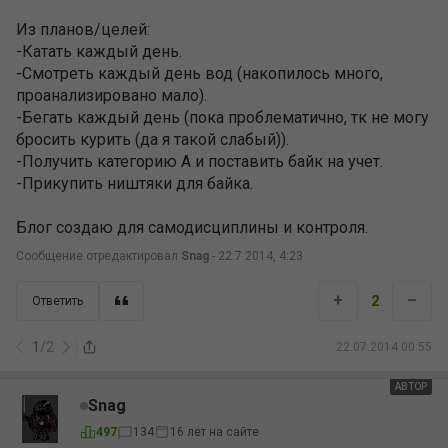
Из планов/целей:
-Катать каждый день.
-Смотреть каждый день вод (накопилось много,
проанализировано мало).
-Бегать каждый день (пока проблематично, тк не могу
бросить курить (да я такой слабый)).
-Получить категорию А и поставить байк на учет.
-Прикупить ништяки для байка.
Блог создаю для самодисциплины и контроля.
Сообщение отредактировал
Snag
- 22.7.2014, 4:23
+
–
2
Ответить
1
/
2
22.07.2014 00:55
АВТОР
Snag
497
134
16 лет на сайте