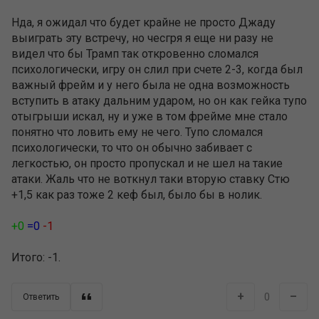
Нда, я ожидал что будет крайне не просто Джаду
выиграть эту встречу, но чесгря я еще ни разу не
видел что бы Трамп так откровенно сломался
психологически, игру он слил при счете 2-3, когда был
важный фрейм и у него была не одна возможность
вступить в атаку дальним ударом, но он как гейка тупо
отыгрыши искал, ну и уже в том фрейме мне стало
понятно что ловить ему не чего. Тупо сломался
психологически, то что он обычно забивает с
легкостью, он просто пропускал и не шел на такие
атаки. Жаль что не воткнул таки вторую ставку Стю
+1,5 как раз тоже 2 кеф был, было бы в нолик.
+0
=0
-1
Итого: -1.
+
–
0
Ответить