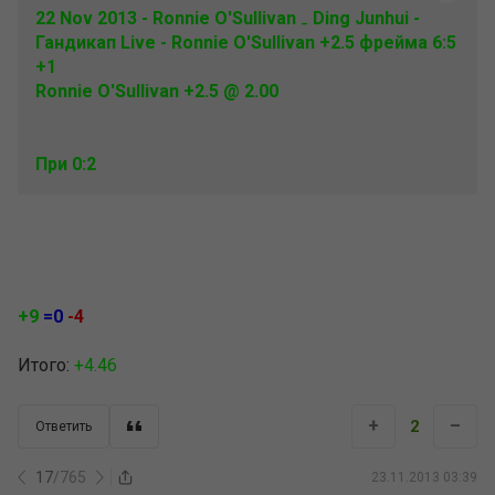
22 Nov 2013 - Ronnie O'Sullivan ₋ Ding Junhui -
Гандикап Live - Ronnie O'Sullivan +2.5 фрейма 6:5
+1
Ronnie O'Sullivan +2.5 @ 2.00
При 0:2
+9
=0
-4
Итого:
+4.46
+
–
2
Ответить
17
/
765
23.11.2013 03:39