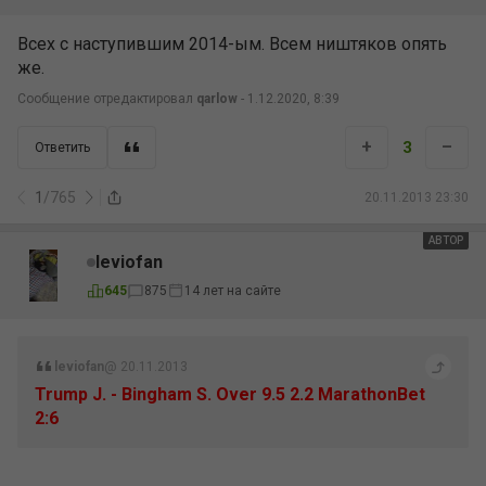
Всех с наступившим 2014-ым. Всем ништяков опять
же.
Сообщение отредактировал
qarlow
- 1.12.2020, 8:39
+
–
3
Ответить
1
/
765
20.11.2013 23:30
АВТОР
leviofan
645
875
14 лет на сайте
leviofan
@ 20.11.2013
Trump J. - Bingham S. Over 9.5 2.2 MarathonBet
2:6