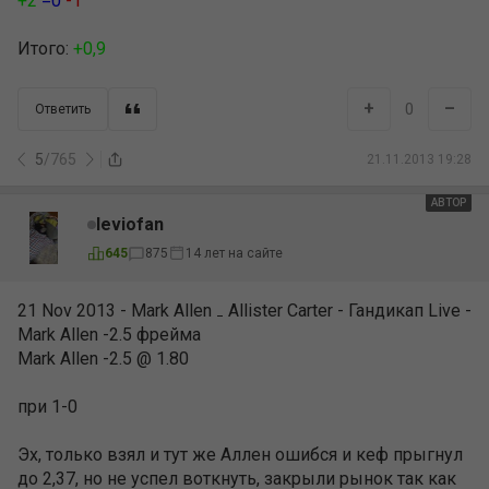
+2
=0
-1
Итого:
+0,9
+
–
0
Ответить
5
/
765
21.11.2013 19:28
АВТОР
leviofan
645
875
14 лет на сайте
21 Nov 2013 - Mark Allen ₋ Allister Carter - Гандикап Live -
Mark Allen -2.5 фрейма
Mark Allen -2.5 @ 1.80
при 1-0
Эх, только взял и тут же Аллен ошибся и кеф прыгнул
до 2,37, но не успел воткнуть, закрыли рынок так как