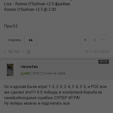
Live - Ronnie O'Sullivan +2.5 фрейма
Ronnie O'Sullivan +2.5 @ 2.00
При 0:2
+
–
0
Ответить
16
/
765
23.11.2013 00:56
АВТОР
leviofan
645
875
14 лет на сайте
Ох и адская была игра! 1-3, 2-3, 2-4, 3-4, 3-5, и РОС все
же сделал это!!!! 6:5 победа, в контровой борьба за
синий,обоюдные ошибки. СУПЕР ИГРА!
Ну теперь можно и подсчитать все: