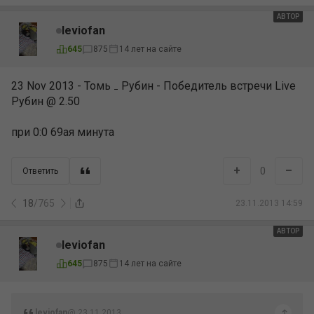
АВТОР
leviofan
645
875
14 лет на сайте
23 Nov 2013 - Томь ₋ Рубин - Победитель встречи Live
Рубин @ 2.50
при 0:0 69ая минута
+
–
0
Ответить
18
/
765
23.11.2013 14:59
АВТОР
leviofan
645
875
14 лет на сайте
leviofan
@ 23.11.2013