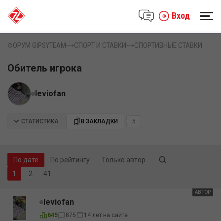
Вход
ФОРУМ GIPSYTEAM
СПОРТ И СТАВКИ
СПОРТИВНЫЕ СТАВКИ
Обитель игрока
leviofan
СТАТИСТИКА
В ЗАКЛАДКИ
5
По дате
По рейтингу
Только автор
2
41
АВТОР
leviofan
645
875
14 лет на сайте