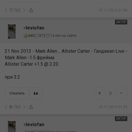
7
/
765
21.11.2013 21:30
АВТОР
leviofan
645
875
14 лет на сайте
21 Nov 2013 - Mark Allen ₋ Allister Carter - Гандикап Live -
Mark Allen -1.5 фрейма
Allister Carter +1.5 @ 2.20
при 3:2
+
–
0
Ответить
8
/
765
21.11.2013 21:59
АВТОР
leviofan