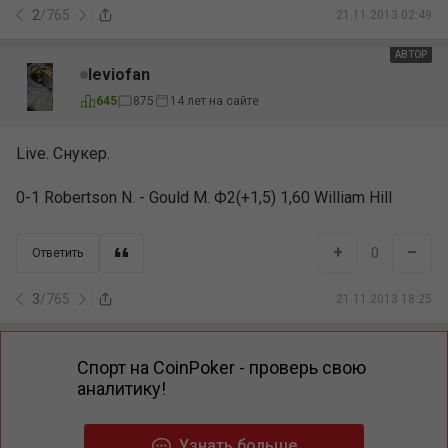
2
/
765
21.11.2013 02:49
АВТОР
leviofan
645
875
14 лет на сайте
Live. Снукер.
0-1 Robertson N. - Gould M. Ф2(+1,5) 1,60 William Hill
+
–
0
Ответить
3
/
765
21.11.2013 18:25
Спорт на CoinPoker - проверь свою
аналитику!
Узнать больше