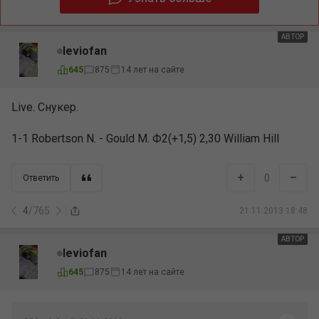
АВТОР
leviofan
645
875
14 лет на сайте
Live. Снукер.
1-1 Robertson N. - Gould M. Ф2(+1,5) 2,30 William Hill
+
–
0
Ответить
4
/
765
21.11.2013 18:48
АВТОР
leviofan
645
875
14 лет на сайте