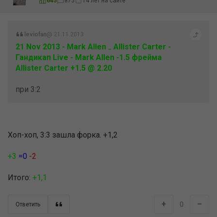
645
875
14 лет на сайте
leviofan
@ 21.11.2013
21 Nov 2013 - Mark Allen ₋ Allister Carter -
Гандикап Live - Mark Allen -1.5 фрейма
Allister Carter +1.5 @ 2.20
при 3:2
Хоп-хоп, 3:3 зашла форка. +1,2
+3
=0
-2
Итого:
+1,1
+
–
0
Ответить