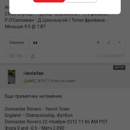
Итоговый коэффициент: 1.87
23:00 Снукер / Турнир чемпионов / 1/4 финала /
Р.О'Салливан - Д.Цзюньхуэй / Тотал фреймов -
Меньше 9.5 @ 1.87
+
–
0
Ответить
12
/
765
22.11.2013 22:51
АВТОР
leviofan
645
875
14 лет на сайте
Еще прематчек ногамячик.
Doncaster Rovers - Yeovil Town
England – Championship, Футбол
Doncaster Rovers 22-Ноября-2013 11:45 AM PST
Фора 0 and -0.5 - Матч 2.090