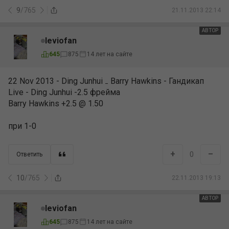
9
/
765
21.11.2013 22:14
АВТОР
leviofan
645
875
14 лет на сайте
22 Nov 2013 - Ding Junhui ₋ Barry Hawkins - Гандикап
Live - Ding Junhui -2.5 фрейма
Barry Hawkins +2.5 @ 1.50
при 1-0
+
–
0
Ответить
10
/
765
22.11.2013 19:13
АВТОР
leviofan
645
875
14 лет на сайте