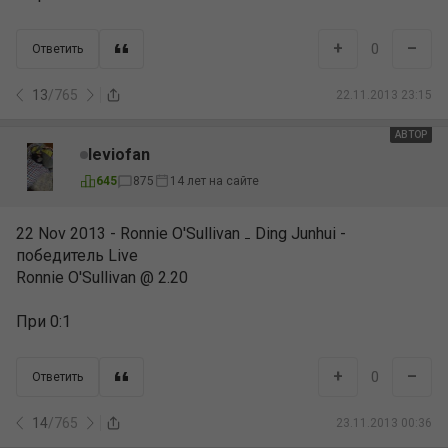
+
–
0
Ответить
13
/
765
22.11.2013 23:15
АВТОР
leviofan
645
875
14 лет на сайте
22 Nov 2013 - Ronnie O'Sullivan ₋ Ding Junhui -
победитель Live
Ronnie O'Sullivan @ 2.20
При 0:1
+
–
0
Ответить
14
/
765
23.11.2013 00:36