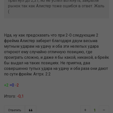
прыгнул до 2,37, но не успел воткнуть, закрыли
рынок так как Алистер тоже ошибся в ответ. Жаль
(
Нда, ну как предсказать что при 2-0 следующие 2
фрейма Алистер заберет благодаря двум весьма
мутным ударам на удачу и оба эти нелепых удара
откроют ему случайно отличную позицию, где
проиграть сложно, и даже я бы какой, никакой, а брейк
бы выдал на таких позициях. Не приятка, два
совершенно тупых удара на удачу и оба раза они дают
по сути фрейм. Аггрх. 2:2
+2
=0
-2
Итого:
-0,1
+
–
1
Ответить