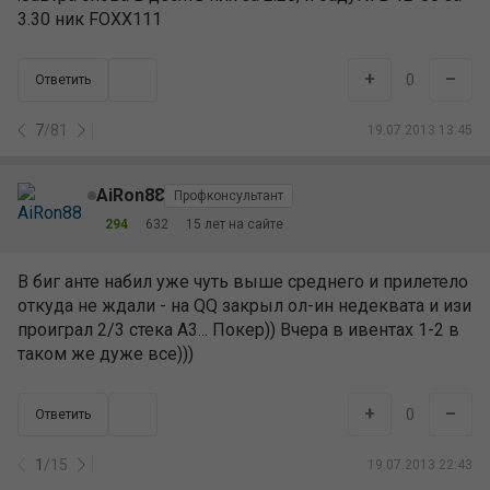
3.30 ник FOXX111
+
–
0
Ответить
7
/
81
19.07.2013 13:45
AiRon88
Профконсультант
294
632
15 лет на сайте
В биг анте набил уже чуть выше среднего и прилетело
откуда не ждали - на QQ закрыл ол-ин недеквата и изи
проиграл 2/3 стека А3... Покер)) Вчера в ивентах 1-2 в
таком же дуже все)))
+
–
0
Ответить
1
/
15
19.07.2013 22:43