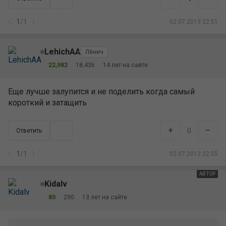
1
/
1
02.07.2013 22:51
LehichAA
Лёнич
22,982
18,436
14 лет на сайте
Еще лучше залупится и не поделить когда самый
короткий и затащить
+
–
0
Ответить
1
/
1
02.07.2013 22:55
АВТОР
Kidalv
80
290
13 лет на сайте