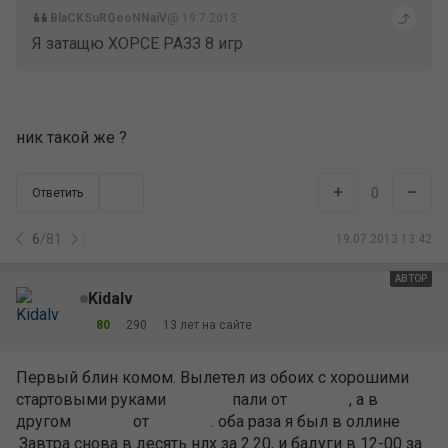
BlaCKSuRGeoNNaiV
@ 19.7.2013
Я затащю ХОРСЕ РАЗЗ 8 игр
ник такой же ?
+
–
0
Ответить
6
/
81
19.07.2013 13:42
АВТОР
Kidalv
80
290
13 лет на сайте
Первый блин комом. Вылетел из обоих с хорошими
стартовыми руками
пали от
, а в
другом
от
. оба раза я был в оллине
.Завтра снова в десять нлх за 2.20, и бадуги в 12-00 за