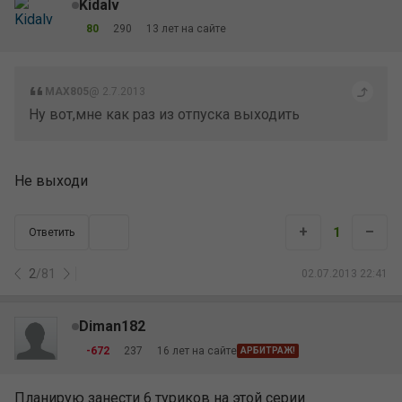
Kidalv
80
290
13 лет на сайте
MAX805
@ 2.7.2013
Ну вот,мне как раз из отпуска выходить
Не выходи
+
–
1
Ответить
2
/
81
02.07.2013 22:41
Diman182
-672
237
16 лет на сайте
АРБИТРАЖ!
Планирую занести 6 туриков на этой серии