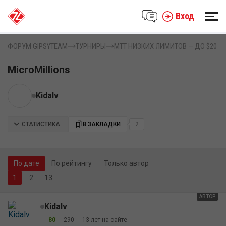
Вход
ФОРУМ GIPSYTEAM
ТУРНИРЫ
MTT НИЗКИХ ЛИМИТОВ — ДО $20
MicroMillions
Kidalv
СТАТИСТИКА
В ЗАКЛАДКИ
2
По дате
По рейтингу
Только автор
2
13
АВТОР
Kidalv
80
290
13 лет на сайте