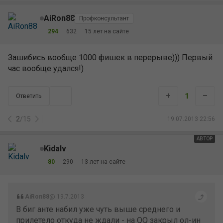
AiRon88
Профконсультант
294
632
15 лет на сайте
Зашибись вообще 1000 фишек в перерыве))) Первый
час вообще удался!)
+
–
1
Ответить
2
/
15
19.07.2013 22:56
АВТОР
Kidalv
80
290
13 лет на сайте
AiRon88
@ 19.7.2013
В биг анте набил уже чуть выше среднего и
прилетело откуда не ждали - на QQ закрыл ол-ин