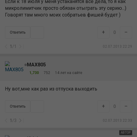
Если к 18 июля у меня устаканятся все дела, то я как
микролимитчик просто обязан отыграть эту серию...)
Говорят там много моих собратьев фишей будет )
+
–
0
Ответить
1
/
1
02.07.2013 22:29
MAX805
1,730
752
14 лет на сайте
Ну вот,мне как раз из отпуска выходить
+
–
0
Ответить
1
/
3
02.07.2013 22:33
АВТОР