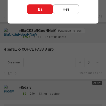
+
–
0
Ответить
Да
Нет
5
/
81
19.07.2013 12:11
BlaCKSuRGeoNNaiV
Рукописи не горят
6,977
5,781
14 лет на сайте
Я затащю ХОРСЕ РАЗЗ 8 игр
+
–
0
Ответить
1
/
1
19.07.2013 12:30
АВТОР
Kidalv
80
290
13 лет на сайте