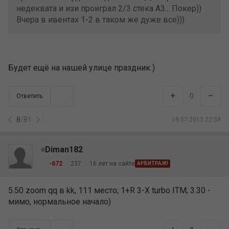
недеквата и изи проиграл 2/3 стека А3... Покер))
Вчера в ивентах 1-2 в таком же дуже все)))
Будет ещё на нашей улице праздник )
+
–
0
Ответить
8
/
81
19.07.2013 22:58
Diman182
-672
237
16 лет на сайте
АРБИТРАЖ!
5.50 zoom qq в kk, 111 место; 1+R 3-X turbo ITM; 3.30 -
мимо, нормальное начало)