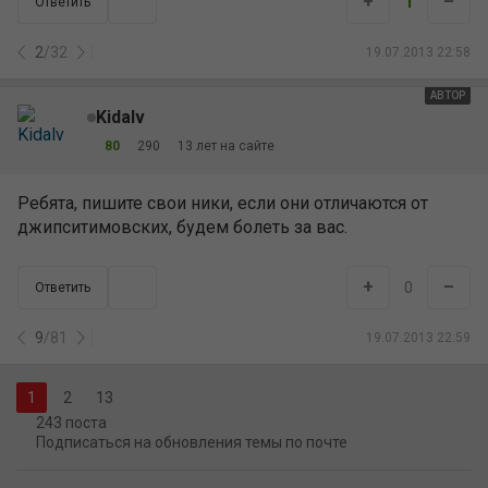
+
–
1
Ответить
2
/
32
19.07.2013 22:58
АВТОР
Kidalv
80
290
13 лет на сайте
Ребята, пишите свои ники, если они отличаются от
джипситимовских, будем болеть за вас.
+
–
0
Ответить
9
/
81
19.07.2013 22:59
2
13
243 поста
Подписаться на обновления темы по почте