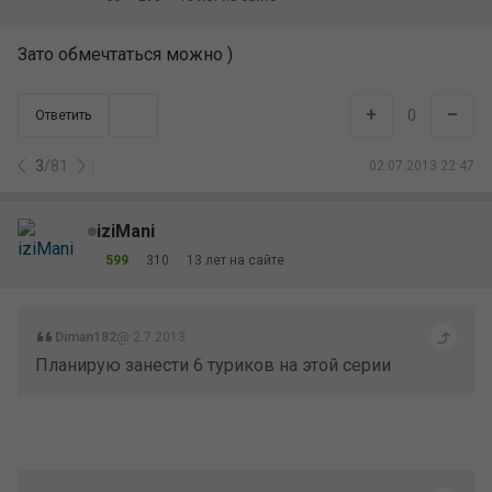
Зато обмечтаться можно )
+
–
0
Ответить
3
/
81
02.07.2013 22:47
iziMani
599
310
13 лет на сайте
Diman182
@ 2.7.2013
Планирую занести 6 туриков на этой серии