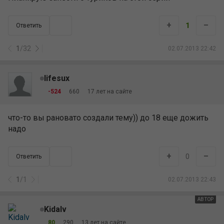
+
–
1
Ответить
1
/
32
02.07.2013 22:42
lifesux
-524
660
17 лет на сайте
что-то вы рановато создали тему)) до 18 еще дожить
надо
+
–
0
Ответить
1
/
1
02.07.2013 22:43
АВТОР
Kidalv
80
290
13 лет на сайте