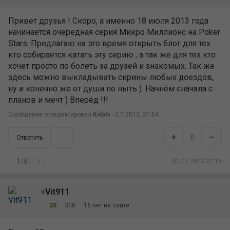
Привет друзья ! Скоро, а именно 18 июля 2013 года
начинается очередная серия Микро Миллионс на Poker
Stars. Предлагаю на это время открыть блог для тех
кто собирается катать эту серию , а так же для тех кто
хочет просто по болеть за друзей и знакомых. Так же
здесь можно выкладывать скрины любых доездов,
ну и конечно же от души по ныть ). Начнём сначала с
планов и мечт ) Вперёд !!!
Сообщение отредактировал
Kidalv
- 2.7.2013, 21:54
+
–
0
Ответить
1
/
81
02.07.2013 22:18
Vit911
20
308
16 лет на сайте