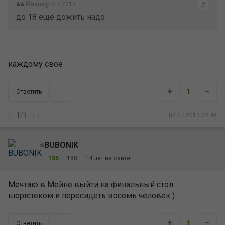
lifesux
@ 2.7.2013
до 18 еще дожить надо
каждому свое
+
–
1
Ответить
1
/
1
02.07.2013 22:48
BUBONIK
155
188
14 лет на сайте
Мечтаю в Мейне выйти на финальный стол
шортстеком и пересидеть восемь человек )
+
–
1
Ответить