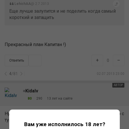
LehichAA
@ 2.7.2013
Еще лучше залупится и не поделить когда самый
короткий и затащить
Прекрасный план Капитан !)
+
–
0
Ответить
4
/
81
02.07.2013 23:00
АВТОР
Kidalv
80
290
13 лет на сайте
Ну вы как хотите, а я начал свой путь к восхождению с
турниров 19 июля в 10-00 за 5.50 и в 12-00 за 4.40.
Вам уже исполнилось 18 лет?