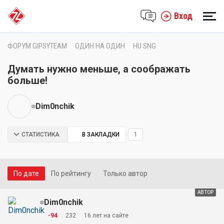
Вход
ФОРУМ GIPSYTEAM
ОДИН НА ОДИН
HU SNG
Думать нужно меньше, а соображать
больше!
Dim0nchik
СТАТИСТИКА
В ЗАКЛАДКИ
1
По дате
По рейтингу
Только автор
АВТОР
Dim0nchik
-94
232
16 лет на сайте