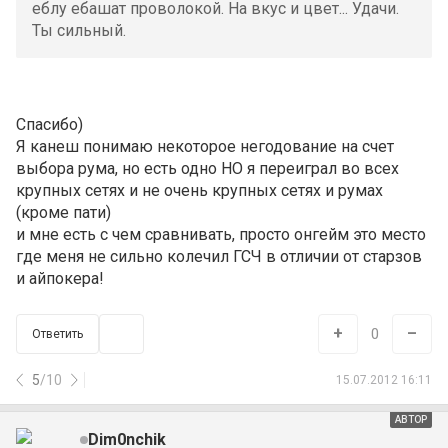
еблу ебашат проволокой. На вкус и цвет... Удачи.
Ты сильный.
Спасибо)
Я канеш понимаю некоторое негодование на счет
выбора рума, но есть одно НО я переиграл во всех
крупных сетях и не очень крупных сетях и румах
(кроме пати)
и мне есть с чем сравнивать, просто онгейм это место
где меня не сильно колечил ГСЧ в отличии от старзов
и айпокера!
+
–
0
Ответить
5
/
10
15.07.2012 16:11
АВТОР
Dim0nchik