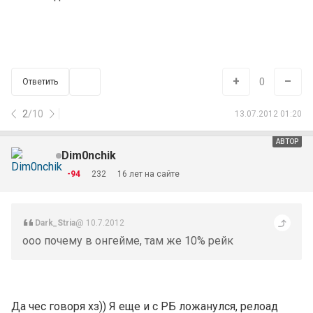
+
–
0
Ответить
2
/
10
13.07.2012 01:20
АВТОР
Dim0nchik
-94
232
16 лет на сайте
Dark_Stria
@ 10.7.2012
ооо почему в онгейме, там же 10% рейк
Да чес говоря хз)) Я еще и с РБ ложанулся, релоад