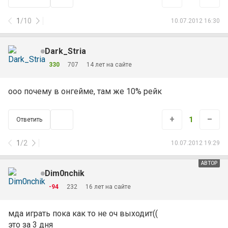
1
/
10
10.07.2012 16:30
Dark_Stria
330
707
14 лет на сайте
ооо почему в онгейме, там же 10% рейк
+
–
1
Ответить
1
/
2
10.07.2012 19:29
АВТОР
Dim0nchik
-94
232
16 лет на сайте
мда играть пока как то не оч выходит((
это за 3 дня