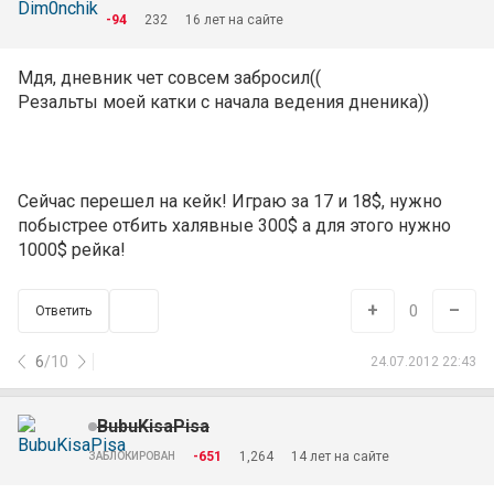
-94
232
16 лет на сайте
Мдя, дневник чет совсем забросил((
Резальты моей катки с начала ведения дненика))
Сейчас перешел на кейк! Играю за 17 и 18$, нужно
побыстрее отбить халявные 300$ а для этого нужно
1000$ рейка!
+
–
0
Ответить
6
/
10
24.07.2012 22:43
BubuKisaPisa
-651
1,264
14 лет на сайте
ЗАБЛОКИРОВАН