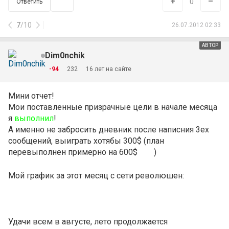
+
–
0
Ответить
7
/
10
26.07.2012 02:33
АВТОР
Dim0nchik
-94
232
16 лет на сайте
Мини отчет!
Мои поставленные призрачные цели в начале месяца
я
выполнил
!
А именно не забросить дневник после написния 3ех
сообщений, выиграть хотябы 300$ (план
перевыполнен примерно на 600$
)
Мой график за этот месяц с сети революшен:
Удачи всем в августе, лето продолжается