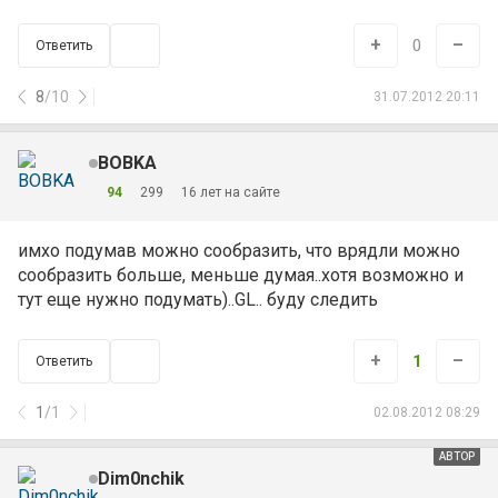
+
–
0
Ответить
8
/
10
31.07.2012 20:11
BOBKA
94
299
16 лет на сайте
имхо подумав можно сообразить, что врядли можно
сообразить больше, меньше думая..хотя возможно и
тут еще нужно подумать)..GL.. буду следить
+
–
1
Ответить
1
/
1
02.08.2012 08:29
АВТОР
Dim0nchik