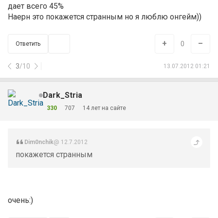
дает всего 45%
Наерн это покажется странным но я люблю онгейм))
+
–
0
Ответить
3
/
10
13.07.2012 01:21
Dark_Stria
330
707
14 лет на сайте
Dim0nchik
@ 12.7.2012
покажется странным
очень:)