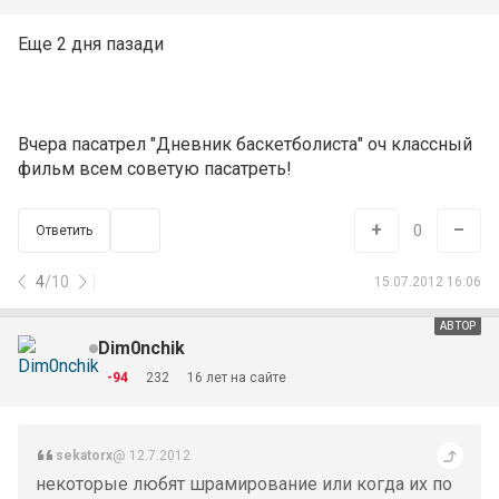
Еще 2 дня пазади
Вчера пасатрел "Дневник баскетболиста" оч классный
фильм всем советую пасатреть!
+
–
0
Ответить
4
/
10
15.07.2012 16:06
АВТОР
Dim0nchik
-94
232
16 лет на сайте
sekatorx
@ 12.7.2012
некоторые любят шрамирование или когда их по