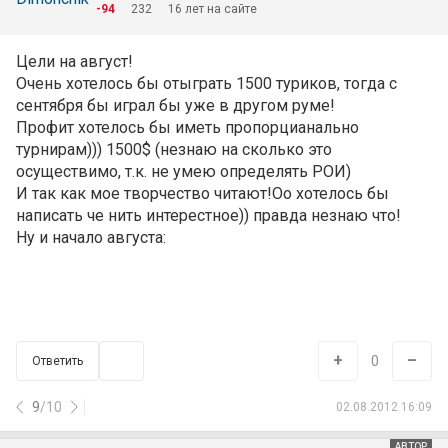
-94
232
16 лет на сайте
Цели на август!
Очень хотелось бы отыграть 1500 туриков, тогда с
сентября бы играл бы уже в другом руме!
Профит хотелось бы иметь пропорцианально
турнирам))) 1500$ (незнаю на сколько это
осуществимо, т.к. не умею определять РОИ)
И так как мое творчество читают!Оо хотелось бы
написать че нить интерестное)) правда незнаю что!
Ну и начало августа:
+
–
0
Ответить
9
/
10
02.08.2012 16:09
АВТОР