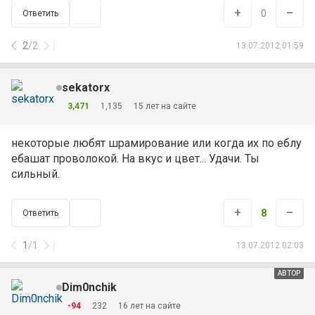
+
–
0
Ответить
2
/
2
13.07.2012 01:59
sekatorx
3,471
1,135
15 лет на сайте
некоторые любят шрамирование или когда их по еблу
ебашат проволокой. На вкус и цвет... Удачи. Ты
сильный.
+
–
8
Ответить
1
/
1
13.07.2012 02:03
АВТОР
Dim0nchik
-94
232
16 лет на сайте