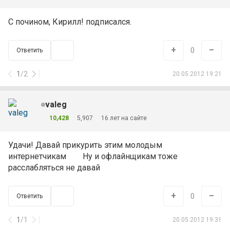
С почином, Кирилл! подписался.
+
–
0
Ответить
1
/
2
20.05.2012 19:21
valeg
10,428
5,907
16 лет на сайте
Удачи! Давай прикурить этим молодым
интернетчикам
Ну и офлайнщикам тоже
расслабляться не давай
+
–
0
Ответить
1
/
1
20.05.2012 19:31