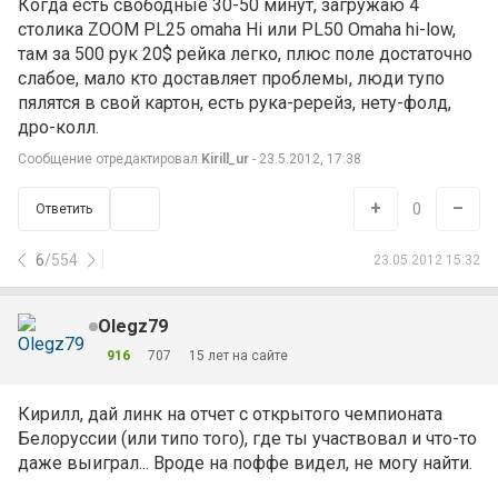
Когда есть свободные 30-50 минут, загружаю 4
столика ZOOM PL25 omaha Hi или PL50 Omaha hi-low,
там за 500 рук 20$ рейка легко, плюс поле достаточно
слабое, мало кто доставляет проблемы, люди тупо
пялятся в свой картон, есть рука-ререйз, нету-фолд,
дро-колл.
Сообщение отредактировал
Kirill_ur
- 23.5.2012, 17:38
+
–
0
Ответить
6
/
554
23.05.2012 15:32
Olegz79
916
707
15 лет на сайте
Кирилл, дай линк на отчет с открытого чемпионата
Белоруссии (или типо того), где ты участвовал и что-то
даже выиграл... Вроде на поффе видел, не могу найти.