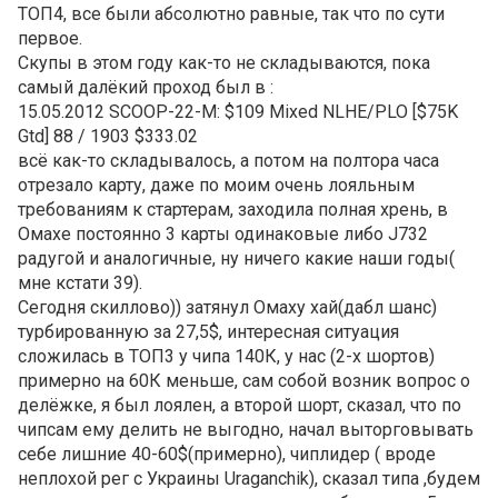
ТОП4, все были абсолютно равные, так что по сути
первое.
Скупы в этом году как-то не складываются, пока
самый далёкий проход был в :
15.05.2012 SCOOP-22-M: $109 Mixed NLHE/PLO [$75K
Gtd] 88 / 1903 $333.02
всё как-то складывалось, а потом на полтора часа
отрезало карту, даже по моим очень лояльным
требованиям к стартерам, заходила полная хрень, в
Омахе постоянно 3 карты одинаковые либо J732
радугой и аналогичные, ну ничего какие наши годы(
мне кстати 39).
Сегодня скиллово)) затянул Омаху хай(дабл шанс)
турбированную за 27,5$, интересная ситуация
сложилась в ТОП3 у чипа 140К, у нас (2-х шортов)
примерно на 60К меньше, сам собой возник вопрос о
делёжке, я был лоялен, а второй шорт, сказал, что по
чипсам ему делить не выгодно, начал выторговывать
себе лишние 40-60$(примерно), чиплидер ( вроде
неплохой рег с Украины Uraganchik), сказал типа ,будем