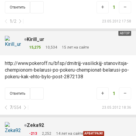
+
–
1
Ответить
1
/
2
23.05.2012 17:58
АВТОР
Kirill_ur
15,275
10,534
15 лет на сайте
http://www.pokeroff.ru/bfsp/dmitrijj-vasilickijj-stanovitsja-
chempionom-belarusi-po-pokeru-chempionat-belarusi-po-
pokeru-kak-ehto-bylo-post-2872138
+
–
1
Ответить
7
/
554
23.05.2012 18:36
Zeka92
-213
2,252
14 лет на сайте
АРБИТРАЖ!