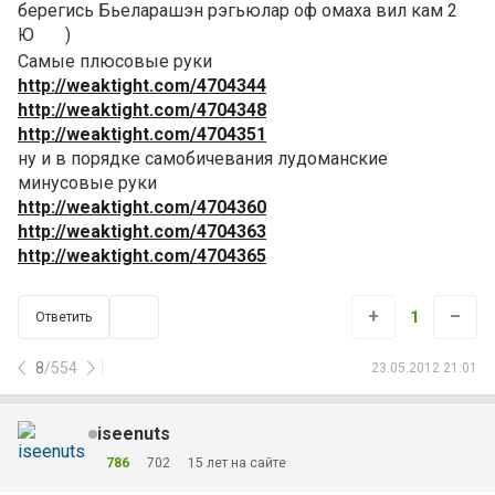
берегись Бьеларашэн рэгьюлар оф омаха вил кам 2
Ю
)
Самые плюсовые руки
http://weaktight.com/4704344
http://weaktight.com/4704348
http://weaktight.com/4704351
ну и в порядке самобичевания лудоманские
минусовые руки
http://weaktight.com/4704360
http://weaktight.com/4704363
http://weaktight.com/4704365
+
–
1
Ответить
8
/
554
23.05.2012 21:01
iseenuts
786
702
15 лет на сайте