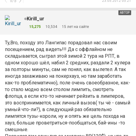
1
/
5
23.05.2012 05:21
АВТОР
Kirill_ur
15,275
10,534
15 лет на сайте
Ty,Bro, походу это Лангипас порадовал нас своим
посещением, рад видеть!!! Да с оффлайном не
складывается, сыграл этой зимой 2 тура на РПТ, в
одном хорошо шёл, набил 2 средних, раздали 2 кулера
за полторы минуты, сам не понял, как вылетел. А так
иногда захаживаю на покерхауз, но там заработать
как-то проблематично), поле очень своеобразное, как-
то стало модно всем столом лимпить, смотреть
флопца, а если кто-то начинает рейзить в лимперов,
это воспринимается, как личный вызов( ты чё - самый
умный что-ли?), в следующий раз обязательно
лимпятся тузы-короли, ну и опять же цель похода на
хауз, больше проветриться-пообщаться, бай-ины -то
смешные.