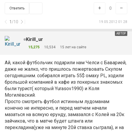
+
–
0
Ответить
1
/
10
19.05.2012 01:28
АВТОР
Kirill_ur
15,275
10,534
15 лет на сайте
Ай, какой футбольчик подарили нам Челси с Баварией,
даже не жалко, что пришлось пожертвовать Скупом
сегодняшним. собирался играть 55$ омаху PL, ходили
брольшой компанией в кафе из покерных знакомых
были турист( который Yurasov1990) и Коля
Могилёвский.
Просто смотреть футбол истинным лудоманам
конечно не интересно, и перед матчем начали
мазаться на всякую ерунду, замазался с Колей на 20к
зайчиков, что в матче будет штанга или
перекладина(уже на минуте 20й ставка сыграла), и на