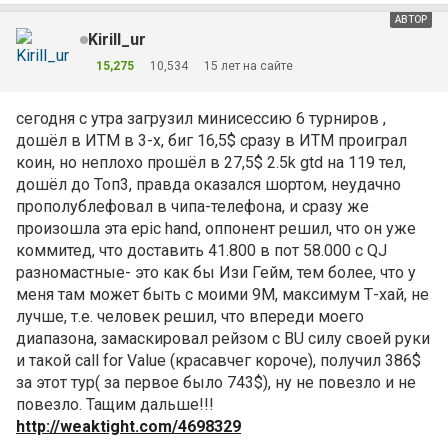
АВТОР
Kirill_ur
15,275
10,534
15 лет на сайте
сегодня с утра загрузил минисессию 6 турниров ,
дошёл в ИТМ в 3-х, биг 16,5$ сразу в ИТМ проиграл
коин, но неплохо прошёл в 27,5$ 2.5k gtd на 119 тел,
дошёл до Топ3, правда оказался шортом, неудачно
прополублефовал в чипа-телефона, и сразу же
произошла эта epic hand, оппонент решил, что он уже
коммитед, что доставить 41.800 в пот 58.000 с QJ
разномастные- это как бы Изи Гейм, тем более, что у
меня там может быть с моими 9М, максимум Т-хай, не
лучше, т.е. человек решил, что впереди моего
диапазона, замаскировал рейзом с BU силу своей руки
и такой call for Value (красавчег короче), получил 386$
за этот тур( за первое было 743$), ну не повезло и не
повезло. Тащим дальше!!!
http://weaktight.com/4698329