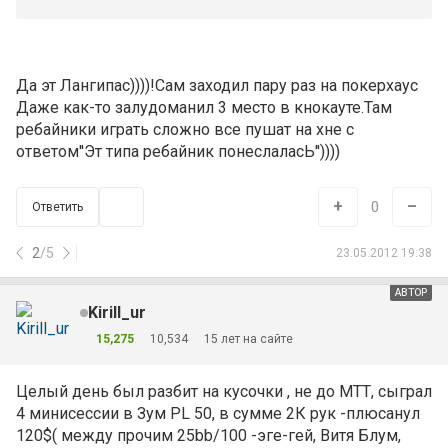
Да эт Лангипас))))!Сам заходил пару раз на покерхаус
Даже как-то залудоманил 3 место в кнокауте.Там
ребайники играть сложно все пушат на хне с
ответом''Эт типа ребайник понеслаласЬ''))))
+
–
0
Ответить
2
/
5
23.05.2012 19:38
АВТОР
Kirill_ur
15,275
10,534
15 лет на сайте
Целый день был разбит на кусочки , не до МТТ, сыграл
4 минисессии в Зум PL 50, в сумме 2К рук -плюсанул
120$( между прочим 25bb/100 -эге-гей, Витя Блум,