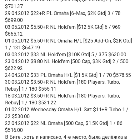
$701.37
29.04.2012 $22+R PL Omaha [6-Max, $2K Gtd] 3 / 78
$699.00
03.05.2012 $5.50+R NL Hold'em [$12.5K Gtd] 6 / 969
$665.12
01.05.2012 $5.50+R NL Omaha H/L [$25 Add-On, $2K Gtd]
1 / 131 $647.19
03.03.2012 $33 NL Hold'em [$10K Gtd] 5 / 375 $630.00
23.04.2012 $8.80 NL Hold'em [500 Cap, $3K Gtd] 2 / 500
$622.92
24.04.2012 $33 PL Omaha H/L [$1.5K Gtd] 1 / 70 $578.55
30.03.2012 $3.50+R NL Hold'em [180 Players, Turbo,
Rebuy] 1 / 180 $555.11
18.03.2012 $3.50+R NL Hold'em [180 Players, Turbo,
Rebuy] 1 / 180 $531.22
01.02.2012 Wednesday Omaha H/L Sat: $11+R Turbo 1 /
32 $530.00
22.04.2012 $22 NL Omaha [500 Cap, $1.5K Gtd] 1 / 86
$516.00
В Биге , хоть и написано, 4-е место, была делёжка в