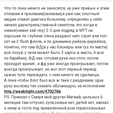
Что-то пока ничего не заносится, ну уже привык к этим
отливам и приливам(заливам),я уже как опытный
медик ставит диагноз больному, определяю у себя
начало даунстрика,главный симптом, это когда в
омахе(омахе хай-лоу) 2-3 дня подряд в МТТ на
хорошие по глубине стеки раздают натс стрит или топ-
сет на 2-flush флопе, и по динамике рейзов-ререйзов,
понятно, что там ФД(а у нас блокеры или туз по масти)
всё похуй, у чела может быть 3 карты в масть, 4-всё
по барабану, ФД как готовая рука нон стоп, потом
проходит время , и фд уже иногда проигрывает, потом
всегда проигрывает, но вот этот первый период
нужно тупо переждать. с ним ничего не сделаешь.
А пока чтобы блог был всё ж таки с раздачами, одну
руку выложу так сказать обучающую, на исполнение
http://weaktight.com/4702766
P.S. Приехал с Самуи мой друган Магвай, цельных 6
месяцев там оттусил, хуле,семьи нет, детей нет, заехал
к нему в гости под привезённый ром порассказывал