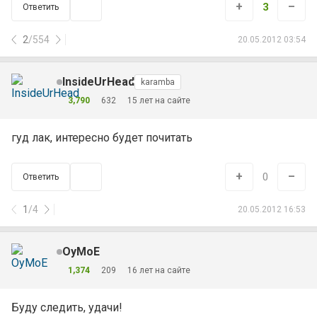
+
–
3
Ответить
2
/
554
20.05.2012 03:54
InsideUrHead
karamba
3,790
632
15 лет на сайте
гуд лак, интересно будет почитать
+
–
0
Ответить
1
/
4
20.05.2012 16:53
OyMoE
1,374
209
16 лет на сайте
Буду следить, удачи!