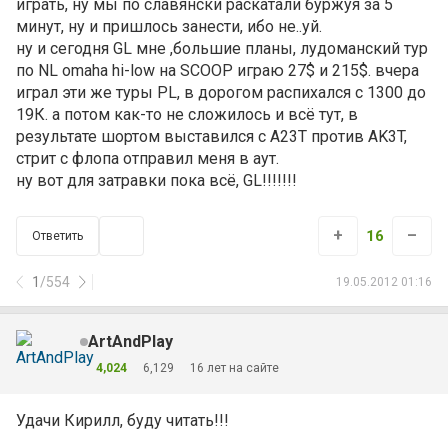
играть, ну мы по славянски раскатали буржуя за 5
минут, ну и пришлось занести, ибо не..уй.
ну и сегодня GL мне ,большие планы, лудоманский тур
по NL omaha hi-low на SCOOP играю 27$ и 215$. вчера
играл эти же туры PL, в дорогом распихался с 1300 до
19К. а потом как-то не сложилось и всё тут, в
результате шортом выставился с A23T против AK3T,
стрит с флопа отправил меня в аут.
ну вот для затравки пока всё, GL!!!!!!!
+
–
16
Ответить
1
/
554
19.05.2012 01:16
ArtAndPlay
4,024
6,129
16 лет на сайте
Удачи Кирилл, буду читать!!!