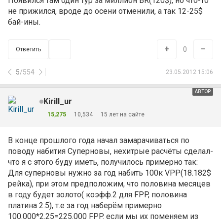
Появился там один тур за миллион BR(120$), но что-то
не прижился, вроде до осени отменили, а так 12-25$
бай-ины.
+
–
0
Ответить
5
/
554
23.05.2012 15:06
АВТОР
Kirill_ur
15,275
10,534
15 лет на сайте
В конце прошлого года начал замарачиваться по
поводу набития Суперновы, нехитрые расчёты сделал-
что я с этого буду иметь, получилось примерно так:
Для суперновы нужно за год набить 100к VPP(18.182$
рейка), при этом предположим, что половина месяцев
в году будет золото( коэфф.2 для FPP, половина
платина 2.5), т.е за год наберём примерно
100.000*2.25=225.000 FPP. если мы их поменяем из