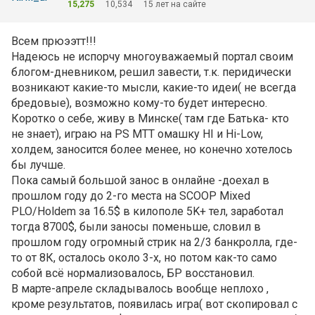
15,275
10,534
15 лет на сайте
Всем прюээтт!!!
Надеюсь не испорчу многоуважаемый портал своим
блогом-дневником, решил завести, т.к. перидически
возникают какие-то мысли, какие-то идеи( не всегда
бредовые), возможно кому-то будет интересно.
Коротко о себе, живу в Минске( там где Батька- кто
не знает), играю на PS МТТ омашку HI и Hi-Low,
холдем, заносится более менее, но конечно хотелось
бы лучше.
Пока самый большой занос в онлайне -доехал в
прошлом году до 2-го места на SCOOP Mixed
PLO/Holdem за 16.5$ в килополе 5K+ тел, заработал
тогда 8700$, были заносы поменьше, словил в
прошлом году огромный стрик на 2/3 банкролла, где-
то от 8К, осталось около 3-х, но потом как-то само
собой всё нормализовалось, БР восстановил.
В марте-апреле складывалось вообще неплохо ,
кроме результатов, появилась игра( вот скопировал с