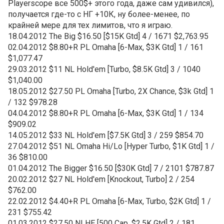
Playerscope все 500$+ этого года, даже сам удивился),
получается где-то с НГ +10К, ну более-менее, по
крайней мере для тех лимитов, что я играю.
18.04.2012 The Big $16.50 [$15K Gtd] 4 / 1671 $2,763.95
02.04.2012 $8.80+R PL Omaha [6-Max, $3K Gtd] 1 / 161
$1,077.47
29.03.2012 $11 NL Hold'em [Turbo, $8.5K Gtd] 3 / 1040
$1,040.00
18.05.2012 $27.50 PL Omaha [Turbo, 2X Chance, $3k Gtd] 1
/ 132 $978.28
04.04.2012 $8.80+R PL Omaha [6-Max, $3K Gtd] 1 / 134
$909.02
14.05.2012 $33 NL Hold'em [$7.5K Gtd] 3 / 259 $854.70
27.04.2012 $51 NL Omaha Hi/Lo [Hyper Turbo, $1K Gtd] 1 /
36 $810.00
01.04.2012 The Bigger $16.50 [$30K Gtd] 7 / 2101 $787.87
20.02.2012 $27 NL Hold'em [Knockout, Turbo] 2 / 254
$762.00
22.02.2012 $4.40+R PL Omaha [6-Max, Turbo, $2K Gtd] 1 /
231 $755.42
01.03.2012 $27.50 NLHE [500 Cap, $2.5K Gtd] 2 / 181