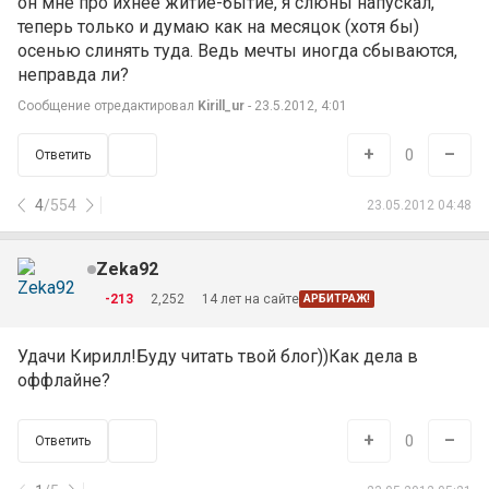
он мне про ихнее житие-бытие, я слюны напускал,
теперь только и думаю как на месяцок (хотя бы)
осенью слинять туда. Ведь мечты иногда сбываются,
неправда ли?
Сообщение отредактировал
Kirill_ur
- 23.5.2012, 4:01
+
–
0
Ответить
4
/
554
23.05.2012 04:48
Zeka92
-213
2,252
14 лет на сайте
АРБИТРАЖ!
Удачи Кирилл!Буду читать твой блог))Как дела в
оффлайне?
+
–
0
Ответить