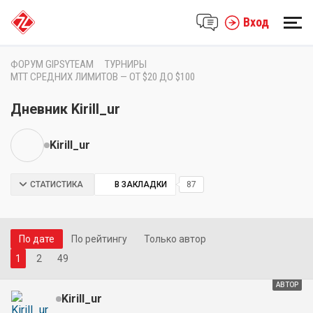
Вход
ФОРУМ GIPSYTEAM
ТУРНИРЫ
MTT СРЕДНИХ ЛИМИТОВ — ОТ $20 ДО $100
Дневник Kirill_ur
Kirill_ur
СТАТИСТИКА
В ЗАКЛАДКИ
87
По дате
По рейтингу
Только автор
1
2
49
АВТОР
Kirill_ur