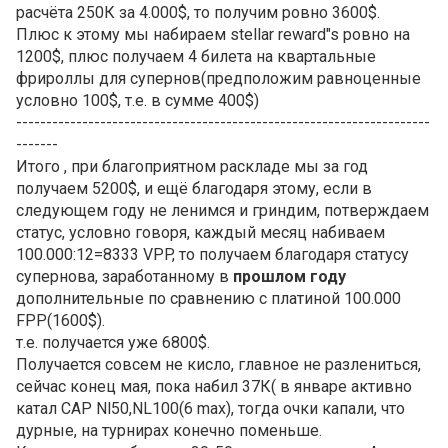
расчёта 250К за 4.000$, то получим ровно 3600$.
Плюс к этому мы набираем stellar reward"s ровно на
1200$, плюс получаем 4 билета на квартальные
фрироллы для супернов(предположим равноценные
условно 100$, т.е. в сумме 400$)
---------------------------------------------------------------------
-------
Итого , при благоприятном раскладе мы за год
получаем 5200$, и ещё благодаря этому, если в
следующем году не ленимся и гриндим, потверждаем
статус, условно говоря, каждый месяц набиваем
100.000:12=8333 VPP, то получаем благодаря статусу
супернова, заработанному в
прошлом году
дополнительные по сравнению с платиной 100.000
FPP(1600$).
т.е. получается уже 6800$.
Получается совсем не кисло, главное не разлениться,
сейчас конец мая, пока набил 37К( в январе активно
катал CAP Nl50,NL100(6 max), тогда очки капали, что
дурные, на турнирах конечно поменьше.