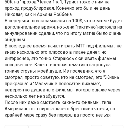
50К на "проход"Челси 1 к 1, Турист тоже с ним на
проход продублировал. Конечно это был не день
Николая, как и Арьена Роббена.
В перерыве почти замазали на 100$, что в матче будет
дополнительное время, но жена "тактично"настояла на
аннулировании сделки, что по итогу матча было очень
обидным.
В последнее время начал играть МТТ под фильмы , не
знаю насколько это плюсово в плане денег, но
интереснее, это точно. Стараюсь скачивать фильмы
посерьёзнее. Как-то военная тематика затронула
тонкие струны моей души. Из последних, что я
смотрел, просто советую, кто не смотрел, это "Жизнь
прекрасна" и "Мальчик в полосатой пижаме",
невероятно душевные фильмы, которые даже через
несколько лет не забудутся.
После них даже смотреть какие-то фильмы, типа
Американского пирога, как-то брезгливо что-ли, по
крайней мере сразу без перерыва просто нельзя.