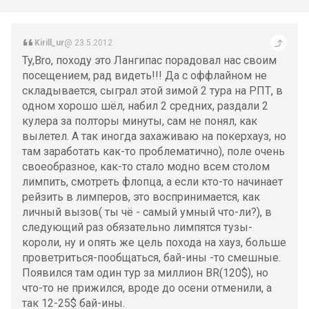
Kirill_ur
@ 23.5.2012
Ty,Bro, походу это Лангипас порадовал нас своим
посещением, рад видеть!!! Да с оффлайном не
складывается, сыграл этой зимой 2 тура на РПТ, в
одном хорошо шёл, набил 2 средних, раздали 2
кулера за полторы минуты, сам не понял, как
вылетел. А так иногда захаживаю на покерхауз, но
там заработать как-то проблематично), поле очень
своеобразное, как-то стало модно всем столом
лимпить, смотреть флопца, а если кто-то начинает
рейзить в лимперов, это воспринимается, как
личный вызов( ты чё - самый умный что-ли?), в
следующий раз обязательно лимпятся тузы-
короли, ну и опять же цель похода на хауз, больше
проветриться-пообщаться, бай-ины -то смешные.
Появился там один тур за миллион BR(120$), но
что-то не прижился, вроде до осени отменили, а
так 12-25$ бай-ины.