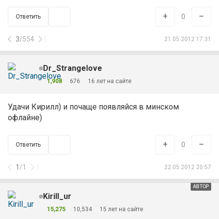
+
–
0
Ответить
3
/
554
21.05.2012 17:31
Dr_Strangelove
1,908
676
16 лет на сайте
Удачи Кирилл) и почаще появляйся в минском
офлайне)
+
–
0
Ответить
1
/
1
22.05.2012 20:57
АВТОР
Kirill_ur
15,275
10,534
15 лет на сайте