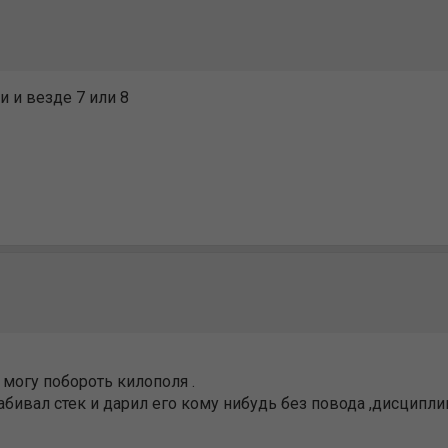
и и везде 7 или 8
е могу побороть килополя .
абивал стек и дарил его кому нибудь без повода ,дисциплин