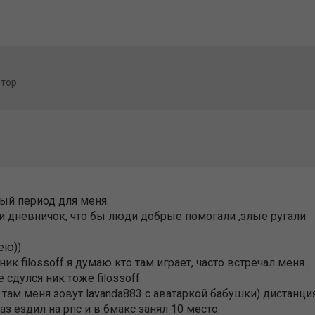
втор
лый период для меня.
ти дневничок, что бы люди добрые помогали ,злые ругали
ею))
ик filossoff я думаю кто там играет, часто встречал меня .
е сдулся ник тоже filossoff
 там меня зовут lavanda883 с аватаркой бабушки) дистанци
з ездил на рпс и в 6макс занял 10 место.