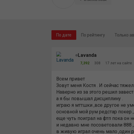
По дате
По рейтингу
Только а
Lavanda
7,392
308
17 лет на сайте
Всем привет
Зовут меня Костя . И сейчас тяже
Наверно из за этого решил завес
а я бы повышал дисциплину .
играю я мттшки ,все другое не ум
основной мой рум редстар покер ,н
еще чуть поиграл на фтп пока он н
и недавно мне посоветовали 888 ,
в живую играл очень мало ,один ра