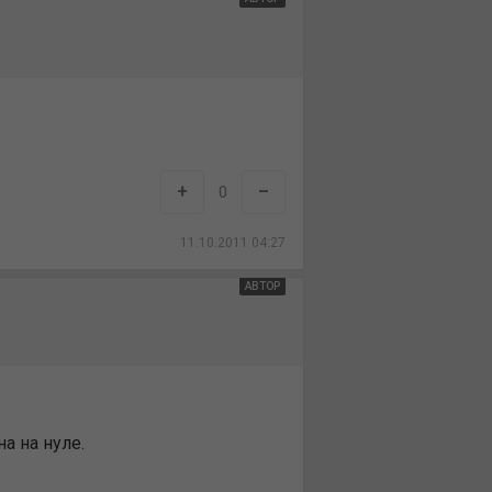
+
–
0
11.10.2011 04:27
АВТОР
а на нуле.