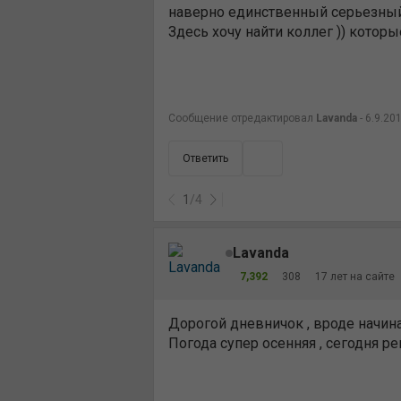
наверно единственный серьезный 
Здесь хочу найти коллег )) котор
Сообщение отредактировал
Lavanda
- 6.9.201
Ответить
1
/
4
Lavanda
7,392
308
17 лет на сайте
Дорогой дневничок , вроде начина
Погода супер осенняя , сегодня 