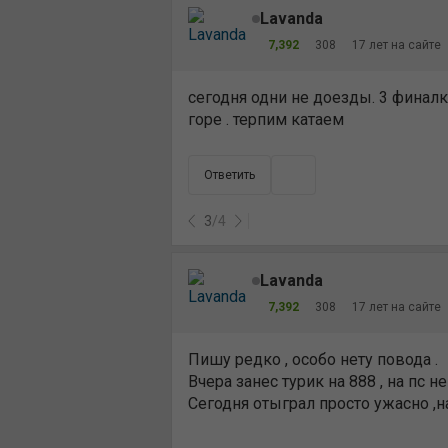
Lavanda
7,392
308
17 лет на сайте
сегодня одни не доезды. 3 финалк
горе . терпим катаем
Ответить
3
/
4
Lavanda
7,392
308
17 лет на сайте
Пишу редко , особо нету повода .
Вчера занес турик на 888 , на пс н
Сегодня отыграл просто ужасно ,н