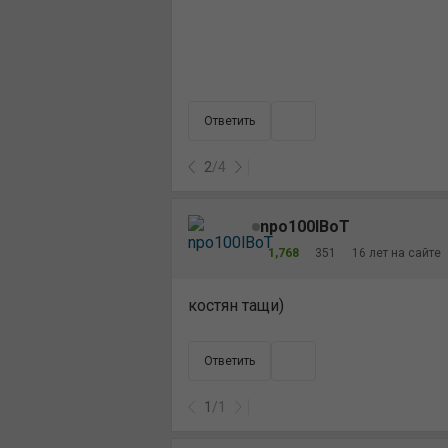
Ответить
2
/
4
npo100lBoT
1,768
351
16 лет на сайте
костян тащи)
Ответить
1
/
1