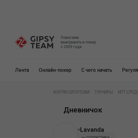
Помогаем
выигрывать в покер
с 2009 года
Лента
Онлайн-покер
С чего начать
Регул
ФОРУМ GIPSYTEAM
ТУРНИРЫ
MTT СРЕД
Дневничок
Lavanda
СТАТИСТИКА