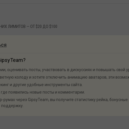
НИХ ЛИМИТОВ — ОТ $20 ДО $100
ься
GipsyTeam?
и, оценивать посты, участвовать в дискуссиях и повышать свой у
ветную колоду и хотите отключить анимацию аватаров, эти возмож
екинг и другие удобные инструменты сайта.
 где появились новые посты и комментарии.
-румах через GipsyTeam, вы получите статистику рейка, бонусные 
 поддержку.