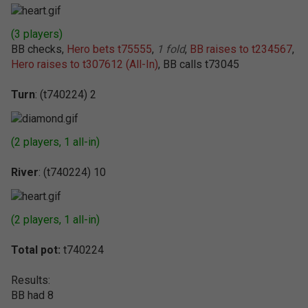
(3 players)
BB checks,
Hero bets t75555
,
1 fold
,
BB raises to t234567
,
Hero raises to t307612 (All-In)
, BB calls t73045
Turn
: (t740224) 2
(2 players, 1 all-in)
River
: (t740224) 10
(2 players, 1 all-in)
Total pot:
t740224
Results:
BB had 8