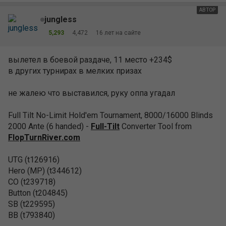
АВТОР
jungless
5,293
4,472
16 лет на сайте
вылетел в боевой раздаче, 11 место +234$
в других турнирах в мелких призах
не жалею что выставился, руку оппа угадал
Full Tilt No-Limit Hold'em Tournament, 8000/16000 Blinds
2000 Ante (6 handed) -
Full-Tilt
Converter Tool from
FlopTurnRiver.com
UTG (t126916)
Hero (MP) (t344612)
CO (t239718)
Button (t204845)
SB (t229595)
BB (t793840)