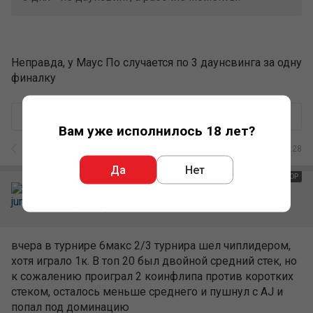
Неправда, у Маус По случается по 3 даунсвинга за одну
финалку
+
–
0
Ответить
Вам уже исполнилось 18 лет?
1
/
10
14.01.2010 02:28
Да
Нет
АВТОР
jungless
5,293
4,472
16 лет на сайте
вчера в турнире 6макс 2/3 турнира шел чиплидером,
хотя играло 1к. В топ 20 был двойной средний стек, но
к сожалению проиграл 2 коинфлипа против коротких
стеком, осталось меньше среднего и пушнул с AJ и
попал под доминацию