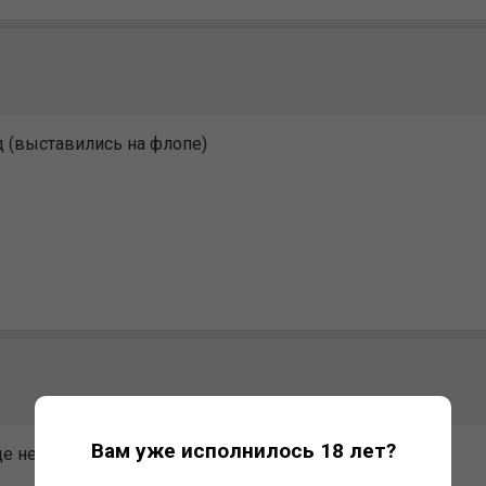
 (выставились на флопе)
Вам уже исполнилось 18 лет?
е не моё