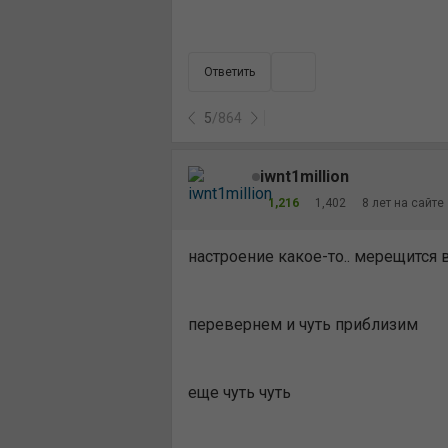
Ответить
5
/
864
iwnt1million
1,216
1,402
8 лет на сайте
настроение какое-то.. мерещится 
перевернем и чуть приблизим
еще чуть чуть