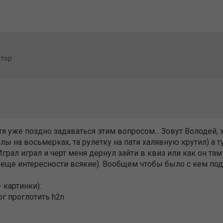
втор
тя уже поздно задаваться этим вопросом... Зовут Володей, 
ы на восьмерках, та рулетку на пати халявную крутил) а т
 Играл играл и черт меня дернул зайти в квиз или как он т
и еще интересности всякие). Вообщем чтобы было с кем поде
 картинки):
ог проглотить h2n