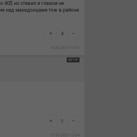
о 40$ но ставил и глазом не
трии над македонцами тож в районе
+
–
3
16.06.2021 17:55
АВТОР
+
–
0
17.06.2021 15:34