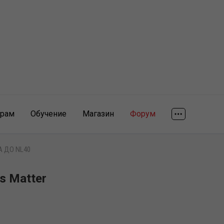
ярам
Обучение
Магазин
Форум
А ДО NL40
s Matter