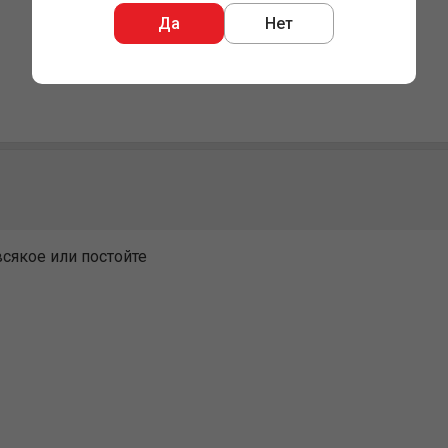
Да
Нет
всякое или постойте