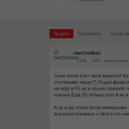
По дате
По рейтингу
Только а
iwnt1million
1,216
1,402
8 лет на сайте
Тоже чтоле блог свой завести? Хо
ступлениях пишут?) Лудил фриролл
на игру в FF, ну и пошло-поехало.
оценки B да D)) только стил А ну 
А ну и да, чтобы было интереснее -
все руки скачаные с пати и что см