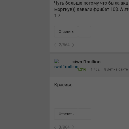
Чуть больше потому что была акци
моргнув)) давали фрибет 10$. А э
1.7
Ответить
2
/
864
iwnt1million
1,216
1,402
8 лет на сайте
Красиво
Ответить
3
/
864