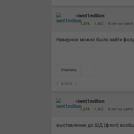
iwnt1million
1,216
1,402
8 лет на сайте
Наверное можно было найти фолд
Ответить
4
/
864
iwnt1million
1,216
1,402
8 лет на сайте
выставление до ШД (флоп) вообщ