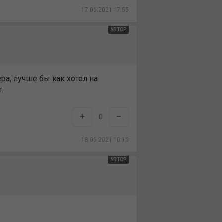
17.06.2021 17:55
АВТОР
ера, лучше бы как хотел на
.
+
–
0
18.06.2021 10:10
АВТОР