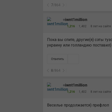
7
/
864
iwnt1million
1,216
1,402
8 лет на сайте
Пока вы спите, другие(я) сэты туз
украину или голландию поставил) 
Ответить
8
/
864
iwnt1million
1,216
1,402
8 лет на сайте
Веселье продолжается) префлоп