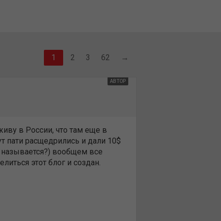
2
3
62
→
АВТОР
живу в России, что там еще в
ут пати расщедрились и дали 10$
ам называется?) вообщем все
литься этот блог и создан.