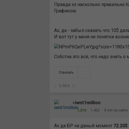
Правда хз насколько правильно h2
Графиком:
Ах, да - забыл сказать что 10$ дал
И вот тут у меня не понятки возник
Собстна это всё, что надо знать о 
Ответить
1
/
864
iwnt1million
1,216
1,402
8 лет на сайте
Ах да БР на даный момент
72.20$