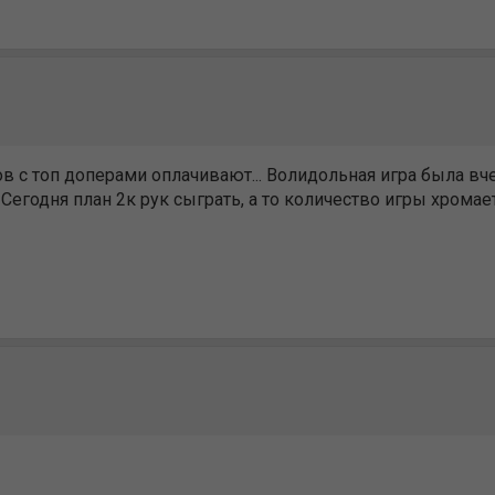
ов с топ доперами оплачивают... Волидольная игра была вч
Сегодня план 2к рук сыграть, а то количество игры хромает