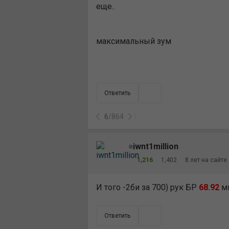
еще..
максимальный зум
Ответить
6
/
864
iwnt1million
1,216
1,402
8 лет на сайте
И того -2би за 700) рук БР
68.92
ми
Ответить