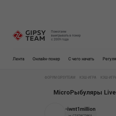
Помогаем
выигрывать в покер
с 2009 года
Лента
Онлайн-покер
С чего начать
Регул
ФОРУМ GIPSYTEAM
КЭШ-ИГРА
КЭШ-ИГР
MicroРыбуляры Live
iwnt1million
СТАТИСТИКА