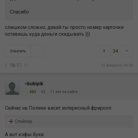
Спасибо
слишком сложно, давай ты просто номер карточки
оставишь куда деньги скидывать )))
+
–
34
Ответить
18
/
37
12 февраля, 06:38
bubipik
682
92
11 лет на сайте
Сейчас на Полике висит интересный фриролл
Спойлер
А вот кэфы бука: