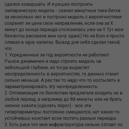
сделок совершать. И я решил построить
эмпирическую модель - скачал минутные тики битка
за несколько лет и построил модель с вероятностями
сохранит ли цена свое направление, если она за X
минут до конца периода отклонилась уже на Y. Тут мои
бектесты рисовали мне кучу эджа:) Но на бою я просто
сливал в одну калитку. Вывод для себя сделал такой,
что:
1. Усредненные за год вероятности не работают.
Рынок динамичен и надо строить модель на
небольшой глубине, но тогда вырастет
неопределенность в вероятностях, тк данных станет
сильно меньше. А раз так то надо что-то костылить и
параметризировать эту неопределенность.
2. Оптимизация по бектестам предлагала входить не в
любой период, а например до 8й минуты или не брать
низкое эквити (сделать порог) - все эти
гиперпараметры постоянно смещаются, нет каких-то
устойчивых констант если тестить разные периоды.
3. Есть риск что моя инфраструктура сильно отстает по