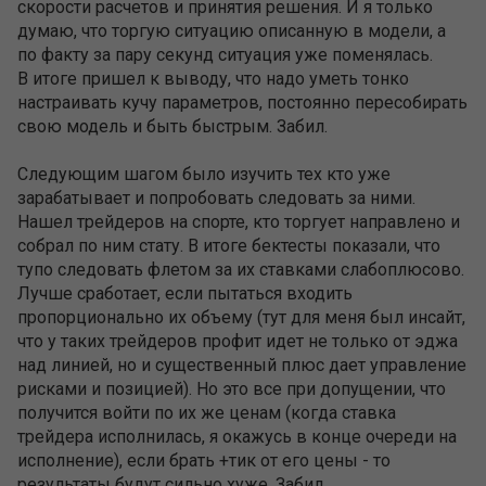
скорости расчетов и принятия решения. И я только
думаю, что торгую ситуацию описанную в модели, а
по факту за пару секунд ситуация уже поменялась.
В итоге пришел к выводу, что надо уметь тонко
настраивать кучу параметров, постоянно пересобирать
свою модель и быть быстрым. Забил.
Следующим шагом было изучить тех кто уже
зарабатывает и попробовать следовать за ними.
Нашел трейдеров на спорте, кто торгует направлено и
собрал по ним стату. В итоге бектесты показали, что
тупо следовать флетом за их ставками слабоплюсово.
Лучше сработает, если пытаться входить
пропорционально их объему (тут для меня был инсайт,
что у таких трейдеров профит идет не только от эджа
над линией, но и существенный плюс дает управление
рисками и позицией). Но это все при допущении, что
получится войти по их же ценам (когда ставка
трейдера исполнилась, я окажусь в конце очереди на
исполнение), если брать +тик от его цены - то
результаты будут сильно хуже. Забил.