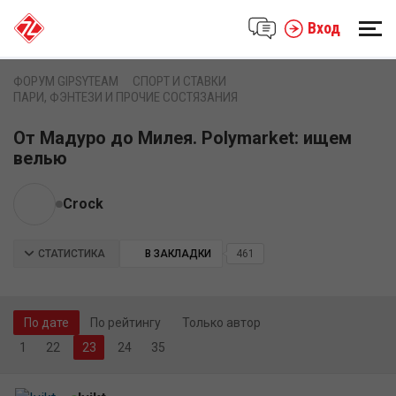
Вход
ФОРУМ GIPSYTEAM
СПОРТ И СТАВКИ
ПАРИ, ФЭНТЕЗИ И ПРОЧИЕ СОСТЯЗАНИЯ
От Мадуро до Милея. Polymarket: ищем
велью
Crock
СТАТИСТИКА
В ЗАКЛАДКИ
461
По дате
По рейтингу
Только автор
1
22
24
35