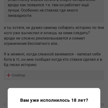
вроде как появился. т.е. там он работает ещё
лучше. Особенно на ставках где много
ликвидности.
а ты кстати, не думал самому собирать историю по тем
кого уже вычислил и хочешь за ними следить?
вроде не сложно реализовывается и снимет
ограничения бесплатного апи...
Я в момент, когда слежкой занимался - написал себе
бота в тг, он мне сообщал когда кто ставки сделал и в
бд писал историю.
Спойлер
+
–
0
Ответить
Вам уже исполнилось 18 лет?
13
/
21
10 февраля, 18:35