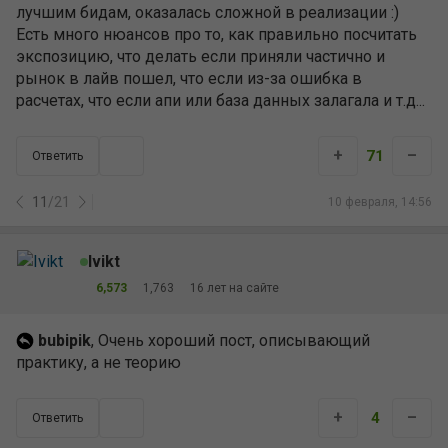
лучшим бидам, оказалась сложной в реализации :)
Есть много нюансов про то, как правильно посчитать
экспозицию, что делать если приняли частично и
рынок в лайв пошел, что если из-за ошибка в
расчетах, что если апи или база данных залагала и т.д...
+
–
71
Ответить
11
/
21
10 февраля, 14:56
Ivikt
6,573
1,763
16 лет на сайте
bubipik
, Очень хороший пост, описывающий
практику, а не теорию
+
–
4
Ответить