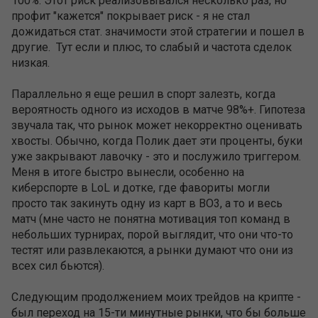
100%. Этот риск реализовывался несколько раз, но
профит "кажется" покрывает риск - я не стал
дожидаться стат. значимости этой стратегии и пошел в
другие. Тут если и плюс, то слабый и частота сделок
низкая.
Параллельно я еще решил в спорт залезть, когда
вероятность одного из исходов в матче 98%+. Гипотеза
звучала так, что рынок может некорректно оценивать
хвосты. Обычно, когда Полик дает эти проценты, буки
уже закрывают лавочку - это и послужило триггером.
Меня в итоге быстро вынесли, особенно на
киберспорте в LoL и дотке, где фавориты могли
просто так закинуть одну из карт в BO3, а то и весь
матч (мне часто не понятна мотивация топ команд в
небольших турнирах, порой выглядит, что они что-то
тестят или развлекаются, а рынки думают что они из
всех сил бьются).
Следующим продолжением моих трейдов на крипте -
был переход на 15-ти минутные рынки, что бы больше