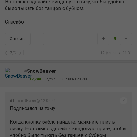
Но только сделайте виндовую прилу, чтобы удобно
было тыкать без танцев с бубном.
Спасибо
+
–
8
Ответить
2
/
2
12 февраля, 01:31
SnowBeaver
12,789
2,237
10 лет на сайте
InsertName
@ 12.02.26
Подписался на тему.
Когда кнопку бабло найдете, маякните плиз в
личку. Но только сделайте виндовую прилу, чтобы
удобно было тыкать без танцев с бубном.