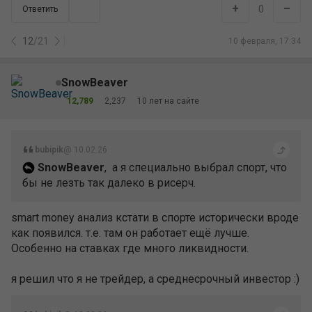
+
–
0
Ответить
12
/
21
10 февраля, 17:34
SnowBeaver
12,789
2,237
10 лет на сайте
bubipik
@ 10.02.26
SnowBeaver
, а я специально выбрал спорт, что
бы не лезть так далеко в рисерч.
smart money анализ кстати в спорте исторически вроде
как появился. т.е. там он работает ещё лучше.
Особенно на ставках где много ликвидности.
я решил что я не трейдер, а среднесрочный инвестор :)