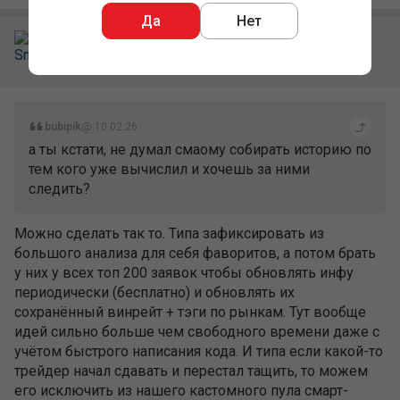
Да
Нет
SnowBeaver
12,789
2,237
10 лет на сайте
bubipik
@ 10.02.26
а ты кстати, не думал смаому собирать историю по
тем кого уже вычислил и хочешь за ними
следить?
Можно сделать так то. Типа зафиксировать из
большого анализа для себя фаворитов, а потом брать
у них у всех топ 200 заявок чтобы обновлять инфу
периодически (бесплатно) и обновлять их
сохранённый винрейт + тэги по рынкам. Тут вообще
идей сильно больше чем свободного времени даже с
учётом быстрого написания кода. И типа если какой-то
трейдер начал сдавать и перестал тащить, то можем
его исключить из нашего кастомного пула смарт-