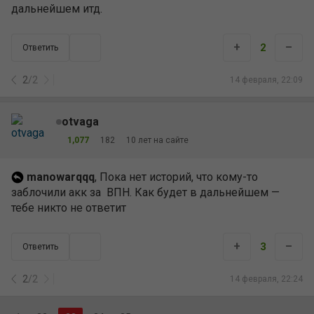
дальнейшем итд.
+
–
2
Ответить
2
/
2
14 февраля, 22:09
otvaga
1,077
182
10 лет на сайте
manowarqqq
, Пока нет историй, что кому-то
заблочили акк за ВПН. Как будет в дальнейшем —
тебе никто не ответит
+
–
3
Ответить
2
/
2
14 февраля, 22:24