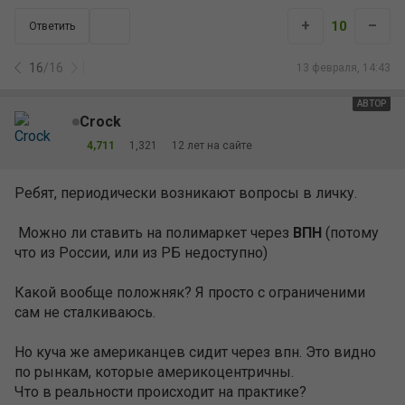
+
–
10
Ответить
16
/
16
13 февраля, 14:43
АВТОР
Crock
4,711
1,321
12 лет на сайте
Ребят, периодически возникают вопросы в личку.
Можно ли ставить на полимаркет через
ВПН
(потому
что из России, или из РБ недоступно)
Какой вообще положняк? Я просто с ограниченими
сам не сталкиваюсь.
Но куча же американцев сидит через впн. Это видно
по рынкам, которые америкоцентричны.
Что в реальности происходит на практике?