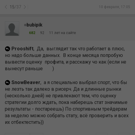
15
/
37
10 февраля, 17:05
bubipik
682
92
11 лет на сайте
Prooshift
, Да, выглядит так что работает в плюс,
но надо больше данных. В конце месяца попробую
вывести оценку профита, и расскажу чо как (если не
вынесут раньше
)
SnowBeaver
, а я специально выбрал спорт, что бы
не лезть так далеко в рисерч. Да и длинные рынки
(несколько дней) не привлекают тем, что оценку
стратегии долго ждать, пока наберешь стат значимые
результаты - постареешь) По спортивным трейдерам
за неделю можно собрать стату, всё проверить и всех
их отбектестить))