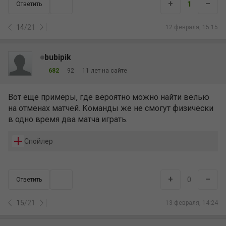
+
–
1
Ответить
14
/
21
12 февраля, 15:15
bubipik
682
92
11 лет на сайте
Вот еще примеры, где вероятно можно найти велью
на отменах матчей. Команды же не смогут физически
в одно время два матча играть.
Спойлер
+
–
0
Ответить
15
/
21
13 февраля, 14:24