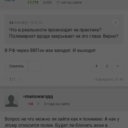
17,775
3,030
11 лет на сайте
Crock
@ 14.02.26
Что в реальности происходит на практике?
Полимаркет вроде закрывает на это глаза. Верно?
В РФ через ВВПэн изи заходит. И выходит.
+
–
0
Ответить
1
/
1
14 февраля, 21:49
manowarqqq
-14
7
3 года на сайте
Вопрос не что можно ли зайти как я понимаю. А как у
этому относится полик. Будет ли блочить акки в