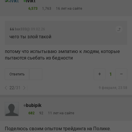
Ivikt
6,573
1,763
16 лет на сайте
bax333
@ 09.02.26
чего ты злой такой
потому что испытываю эмпатию к людям, которые
пытаются сьебать из бедности
+
–
1
Ответить
22
/
31
9 февраля, 23:58
bubipik
682
92
11 лет на сайте
Поделюсь своим опытом трейдинга на Полике.