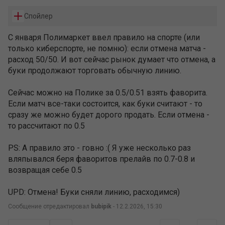
Спойлер
С января Полимаркет ввел правило на спорте (или
только киберспорте, не помню): если отмена матча -
расход 50/50. И вот сейчас рынок думает что отмена, а
буки продолжают торговать обычную линию.
Сейчас можно на Полике за 0.5/0.51 взять фаворита.
Если матч все-таки состоится, как буки считают - то
сразу же можно будет дорого продать. Если отмена -
то рассчитают по 0.5
PS: А правило это - говно :( Я уже несколько раз
вляпывался беря фаворитов прелайв по 0.7-0.8 и
возвращая себе 0.5
UPD: Отмена! Буки сняли линию, расходимся)
Сообщение отредактировал
bubipik
- 12.2.2026, 15:30