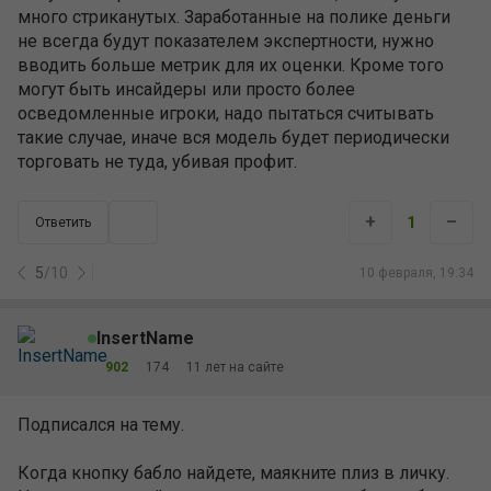
много стриканутых. Заработанные на полике деньги
не всегда будут показателем экспертности, нужно
вводить больше метрик для их оценки. Кроме того
могут быть инсайдеры или просто более
осведомленные игроки, надо пытаться считывать
такие случае, иначе вся модель будет периодически
торговать не туда, убивая профит.
+
–
1
Ответить
5
/
10
10 февраля, 19:34
InsertName
902
174
11 лет на сайте
Подписался на тему.
Когда кнопку бабло найдете, маякните плиз в личку.