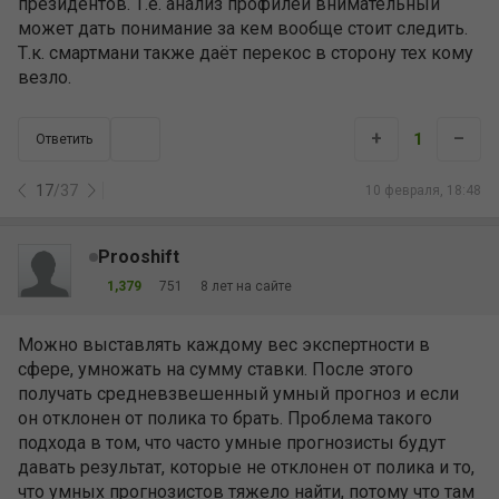
президентов. Т.е. анализ профилей внимательный
может дать понимание за кем вообще стоит следить.
Т.к. смартмани также даёт перекос в сторону тех кому
везло.
+
–
1
Ответить
17
/
37
10 февраля, 18:48
Prooshift
1,379
751
8 лет на сайте
Можно выставлять каждому вес экспертности в
сфере, умножать на сумму ставки. После этого
получать средневзвешенный умный прогноз и если
он отклонен от полика то брать. Проблема такого
подхода в том, что часто умные прогнозисты будут
давать результат, которые не отклонен от полика и то,
что умных прогнозистов тяжело найти, потому что там