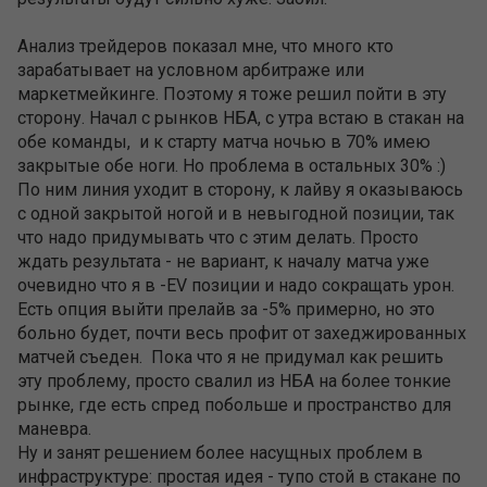
Анализ трейдеров показал мне, что много кто
зарабатывает на условном арбитраже или
маркетмейкинге. Поэтому я тоже решил пойти в эту
сторону. Начал с рынков НБА, с утра встаю в стакан на
обе команды, и к старту матча ночью в 70% имею
закрытые обе ноги. Но проблема в остальных 30% :)
По ним линия уходит в сторону, к лайву я оказываюсь
с одной закрытой ногой и в невыгодной позиции, так
что надо придумывать что с этим делать. Просто
ждать результата - не вариант, к началу матча уже
очевидно что я в -EV позиции и надо сокращать урон.
Есть опция выйти прелайв за -5% примерно, но это
больно будет, почти весь профит от захеджированных
матчей съеден. Пока что я не придумал как решить
эту проблему, просто свалил из НБА на более тонкие
рынке, где есть спред побольше и пространство для
маневра.
Ну и занят решением более насущных проблем в
инфраструктуре: простая идея - тупо стой в стакане по