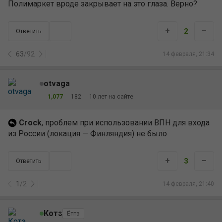
Полимаркет вроде закрывает на это глаза. Верно?
+
–
2
Ответить
63
/
92
14 февраля, 21:34
otvaga
1,077
182
10 лет на сайте
Crock
, проблем при использовании ВПН для входа
из России (локация — Финляндия) не было
+
–
3
Ответить
1
/
2
14 февраля, 21:40
Котэ
Ёптэ