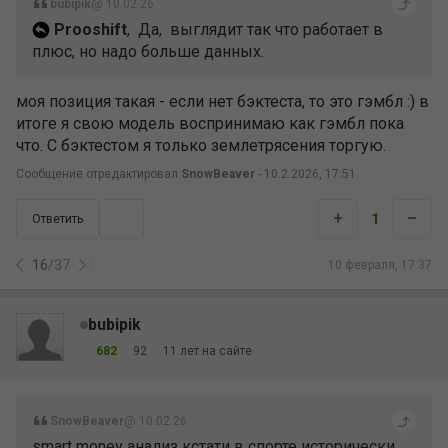
bubipik
@ 10.02.26
Prooshift
, Да, выглядит так что работает в
плюс, но надо больше данных.
моя позиция такая - если нет бэктеста, то это гэмбл :) в
итоге я свою модель воспринимаю как гэмбл пока
что. С бэктестом я только землетрясения торгую.
Сообщение отредактировал
SnowBeaver
- 10.2.2026, 17:51
+
–
1
Ответить
16
/
37
10 февраля, 17:37
bubipik
682
92
11 лет на сайте
SnowBeaver
@ 10.02.26
smart money анализ кстати в спорте исторически