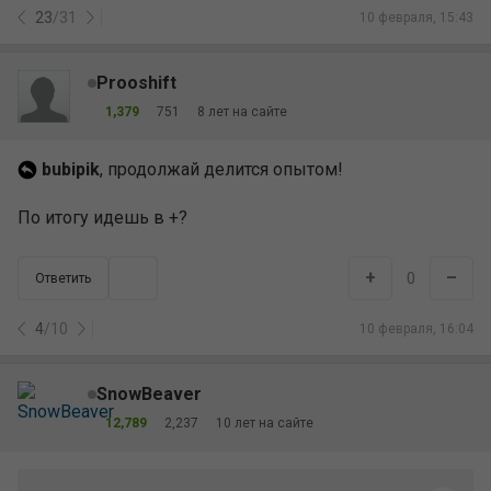
23
/
31
10 февраля, 15:43
Prooshift
1,379
751
8 лет на сайте
bubipik
, продолжай делится опытом!
По итогу идешь в +?
+
–
0
Ответить
4
/
10
10 февраля, 16:04
SnowBeaver
12,789
2,237
10 лет на сайте