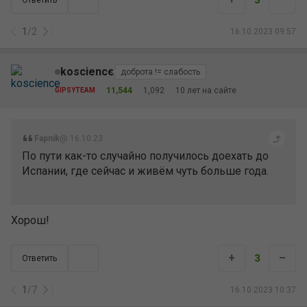
3
Ответить
1
/
2
16.10.2023 09:57
koscience
доброта != слабость
11,544
1,092
10 лет на сайте
GIPSYTEAM
Fapnik
@ 16.10.23
По пути как-то случайно получилось доехать до
Испании, где сейчас и живём чуть больше года.
Хорош!
+
–
3
Ответить
1
/
7
16.10.2023 10:37