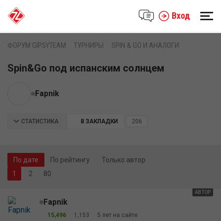
Вход
ФОРУМ GIPSYTEAM
ТУРНИРЫ
SPIN & GO И АНАЛОГИ
Spin&Go под испанским солнцем
Fapnik
СТАТИСТИКА
В ЗАКЛАДКИ
206
По дате
По рейтингу
Только автор
2
80
АВТОР
Fapnik
15,496
1,153
5 лет на сайте