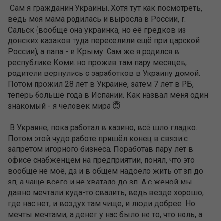
Сам я гражданин Украины. Хотя тут как посмотреть,
ведь моя мама родилась и выросла в России, г.
Сальск (вообще она украинка, но её предков из
донских казаков туда переселили ещё при царской
России), а папа - в Крыму. Сам же я родился в
республике Коми, но прожив там пару месяцев,
родители вернулись с заработков в Украину домой.
Потом прожил 28 лет в Украине, затем 7 лет в РБ,
теперь больше года в Испании. Как назвал меня один
знакомый - я человек мира 😇
В Украине, пока работал в казино, всё шло гладко.
Потом этой чудо работе пришёл конец в связи с
запретом игорного бизнеса. Поработав пару лет в
офисе снабженцем на предприятии, понял, что это
вообще не моё, да и в общем надоело жить от зп до
зп, а чаще всего и не хватало до зп. А с женой мы
давно мечтали куда-то свалить, ведь везде хорошо,
где нас нет, и воздух там чище, и люди добрее Но
мечты мечтами, а денег у нас было не то, что ноль, а