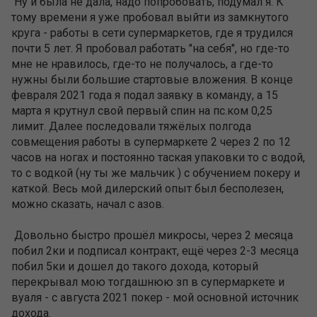
Ну и была не дала, надо попробовать, подумал я. К
тому времени я уже пробовал выйти из замкнутого
круга - работы в сети супермаркетов, где я трудился
почти 5 лет. Я пробовал работать "на себя", но где-то
мне не нравилось, где-то не получалось, а где-то
нужны были большие стартовые вложения. В конце
февраля 2021 года я подал заявку в команду, а 15
марта я крутнул свой первый спин на пс.ком 0,25
лимит. Далее последовали тяжёлых полгода
совмещения работы в супермаркете 2 через 2 по 12
часов на ногах и постоянно таская упаковки то с водой,
то с водкой (ну ты же мальчик ) с обучением покеру и
каткой. Весь мой дилерский опыт был бесполезен,
можно сказать, начал с азов.
Довольно быстро прошёл микросы, через 2 месяца
побил 2ки и подписал контракт, ещё через 2-3 месяца
побил 5ки и дошел до такого дохода, который
перекрывал мою тогдашнюю зп в супермаркете и
вуаля - с августа 2021 покер - мой основной источник
дохода.