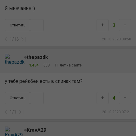
Я минчанин :)
+
–
3
Ответить
1
/
16
20.10.2023 00:58
thepazdk
1,434
588
11 лет на сайте
у тебя рейкбек есть в спинах там?
+
–
4
Ответить
1
/
1
20.10.2023 07:21
KravA29