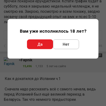
прочей покерной ерундистикой. Кстати график будет в
субботу, пока я закрываю недельный челлендж, я не
смотрю ев. Закрою, посмотрю и всем покажу, заодно
засвечу свой предыдущий опыт на вмх и пс.ес 5-10
лимиты.
Вам уже исполнилось 18 лет?
+
–
16
Ответить
Да
Нет
6
/
845
19.10.2023 08:05
АВТОР
Fapnik
15,496
1,153
5 лет на сайте
Как я докатился до Испании ч.1
Сначала надо рассказать всё с самого начала, ведь
перед Испанией был ещё великий переезд в
Беларусь. Так что немного предыстории.