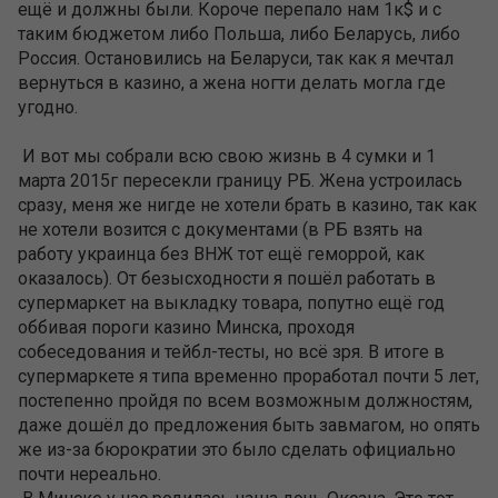
ещё и должны были. Короче перепало нам 1к$ и с
таким бюджетом либо Польша, либо Беларусь, либо
Россия. Остановились на Беларуси, так как я мечтал
вернуться в казино, а жена ногти делать могла где
угодно.
И вот мы собрали всю свою жизнь в 4 сумки и 1
марта 2015г пересекли границу РБ. Жена устроилась
сразу, меня же нигде не хотели брать в казино, так как
не хотели возится с документами (в РБ взять на
работу украинца без ВНЖ тот ещё геморрой, как
оказалось). От безысходности я пошёл работать в
супермаркет на выкладку товара, попутно ещё год
оббивая пороги казино Минска, проходя
собеседования и тейбл-тесты, но всё зря. В итоге в
супермаркете я типа временно проработал почти 5 лет,
постепенно пройдя по всем возможным должностям,
даже дошёл до предложения быть завмагом, но опять
же из-за бюрократии это было сделать официально
почти нереально.