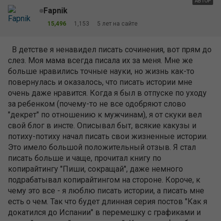
АВТОР
Fapnik
15,496
1,153
5 лет на сайте
В детстве я ненавидел писать сочинения, вот прям до
слез. Моя мама всегда писала их за меня. Мне же
больше нравились точные науки, но жизнь как-то
повернулась и оказалось, что писать истории мне
очень даже нравится. Когда я был в отпуске по уходу
за ребенком (почему-то не все одобряют слово
"декрет" по отношению к мужчинам), я от скуки вел
свой блог в инсте. Описывал быт, всякие какузы и
потиху-потиху начал писать свои жизненные истории.
Это имело большой положительный отзыв. Я стал
писать больше и чаще, прочитал книгу по
копирайтингу "Пиши, сокращай", даже немного
подрабатывал копирайтингом на стороне. Короче, к
чему это все - я люблю писать истории, а писать мне
есть о чем. Так что будет длинная серия постов "Как я
докатился до Испании" в перемешку с графиками и