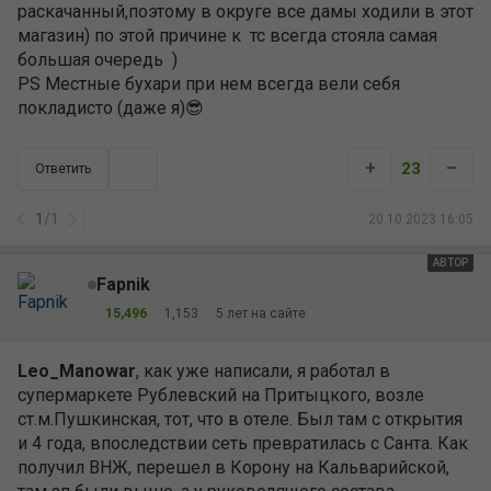
раскачанный,поэтому в округе все дамы ходили в этот
магазин) по этой причине к тс всегда стояла самая
большая очередь )
PS Местные бухари при нем всегда вели себя
покладисто (даже я)😎
+
–
23
Ответить
1
/
1
20.10.2023 16:05
АВТОР
Fapnik
15,496
1,153
5 лет на сайте
Leo_Manowar
, как уже написали, я работал в
супермаркете Рублевский на Притыцкого, возле
ст.м.Пушкинская, тот, что в отеле. Был там с открытия
и 4 года, впоследствии сеть превратилась с Санта. Как
получил ВНЖ, перешел в Корону на Кальварийской,