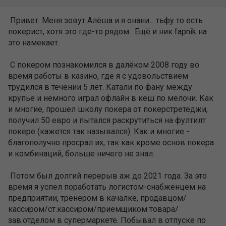
Привет. Меня зовут Алёша и я онани... тьфу то есть
покерист, хотя это где-то рядом . Ещё и ник fapnik на
это намекает.
С покером познакомился в далёком 2008 году во
время работы в казино, где я с удовольствием
трудился в течении 5 лет. Катали по фану между
крупье и немного играл офлайн в кеш по мелочи. Как
и многие, прошел школу покера от покерстретеджи,
получил 50 евро и пытался раскрутиться на фултилт
покере (кажется так назывался). Как и многие -
благополучно просрал их, так как кроме основ покера
и комбинаций, больше ничего не знал.
Потом был долгий перерыв аж до 2021 года. За это
время я успел поработать логистом-снабженцем на
предприятии, тренером в качалке, продавцом/
кассиром/ст.кассиром/приемщиком товара/
зав.отделом в супермаркете. Побывал в отпуске по