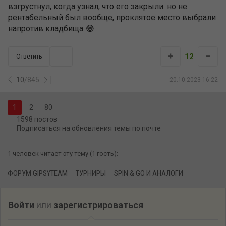
взгрустнул, когда узнал, что его закрыли. но не
рентабельный был вообще, проклятое место выбрали
напротив кладбища 😂
+
–
12
Ответить
10
/
845
20.10.2023 16:22
2
80
1598 постов
Подписаться на обновления темы по почте
1 человек читает эту тему (1 гость):
ФОРУМ GIPSYTEAM
ТУРНИРЫ
SPIN & GO И АНАЛОГИ
Войти
или
зарегистрироваться