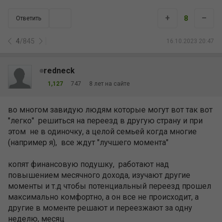
+
–
8
Ответить
4
/
845
16.10.2023 20:47
redneck
1,127
747
8 лет на сайте
во многом завидую людям которые могут вот так вот
"легко" решиться на переезд в другую страну и при
этом не в одиночку, а целой семьей когда многие
(например я), все ждут "лучшего момента"
копят финансовую подушку, работают над
повышением месячного дохода, изучают другие
моменты и т.д чтобы потенциальный переезд прошел
максимально комфортно, а он все не происходит, а
другие в моменте решают и переезжают за одну
неделю, месяц