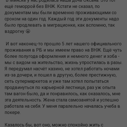
В Минске у нас родилась наша дочь Оксана. Это тот
ещё геморрой без ВНЖ. Кстати не сказал, по
документам мы были временно проживающими со
сроком на один год. Каждый год эти документы надо
было продлевать в миграционке, как вспомню, так
вздрогну 😬
И вот наконец-то прошло 5 лет нашего официального
проживания в РБ и мы имеем право на ВНЖ. Ещё чуть
более полугода оформления и немного денег и хоба -
мы с видом на жительство, жизнь упростилась в разы.
Я передумал насчёт казино, не хотел работать ночами
из-за дочери, и пошел в другую, более престижную,
сеть супермаркетов и уже там хотел попытаться
продвинуться по карьерной лестнице, раз уж опыта
там вагон было, да и понравилось, как оказалось, мне
эта деятельность. Жена стала самозанятой и успешно
работала на себя. У меня паралельно началась учеба в
покере.
Казалось бы, вот оно, можно спокойно жить с