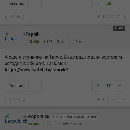
+
–
59
Ответить
7
/
845
19.10.2023 08:18
АВТОР
Fapnik
15,496
1,153
5 лет на сайте
А еще я стримлю на Твиче. Буду рад новым зрителям,
сегодня в эфире в 13:00мск
https://www.twitch.tv/fapnik0
+
–
10
Ответить
8
/
845
19.10.2023 08:30
Leopoldick
Ройте рвы и дождь придёт!
24,085
2,256
11 лет на сайте