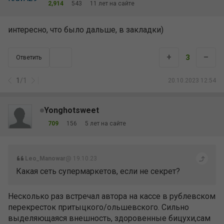
2,914
543
11 лет на сайте
интересно, что было дальше, в закладки)
+
–
3
Ответить
1
/
1
20.10.2023 12:54
Yonghotsweet
709
156
5 лет на сайте
Leo_Manowar
@ 19.10.23
Какая сеть супермаркетов, если не секрет?
Несколько раз встречал автора на кассе в рублевском
перекресток притыцкого/ольшевского. Сильно
выделяющаяся внешность, здоровенные бицухи,сам