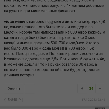
redneck
, если честно, оглядываясь назад, я сам в
шоке, что мы такое провернули с 4х летним ребенком
на руках и при минимальных финансах.
victorwinner
, наверно подумал о авто или квартире? )))
не, самое ценное - это были телек и кондер и по
мелочи, короче там напродавали на 800 евро кажись. а
катал я тогда 5ки (25ки начал играть только 3 мес
назад) и имел в среднем 500-700 евро/мес. Итого у
нас было 800 евро + одна моя зп в 700 евро, 1,5к
всего. Плюс, находясь в Польше и решив все-таки за
Испанию, я одолжил еще 2,5к. Вот и весь бюджет в 4к,
в моменте дошли, что на руках осталось 30 евро, а
потом все пошло вверх, но об этом будет отдельная
длинная история
+
–
34
Ответить
5
/
845
17.10.2023 22:49