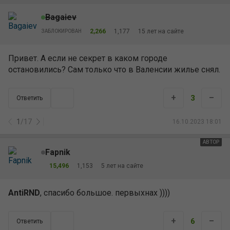
Bagaiev
2,266
1,177
15 лет на сайте
ЗАБЛОКИРОВАН
Привет. А если не секрет в каком городе
остановились? Сам только что в Валенсии жилье снял.
+
–
3
Ответить
1
/
17
16.10.2023 18:01
АВТОР
Fapnik
15,496
1,153
5 лет на сайте
AntiRND
, спасибо большое. первыхнах ))))
+
–
6
Ответить