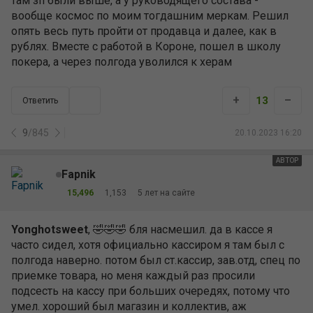
там зп были выше, а у руководящего состава -
вообще космос по моим тогдашним меркам. Решил
опять весь путь пройти от продавца и далее, как в
рублях. Вместе с работой в Короне, пошел в школу
покера, а через полгода уволился к херам
+
–
13
Ответить
9
/
845
20.10.2023 16:20
АВТОР
Fapnik
15,496
1,153
5 лет на сайте
Yonghotsweet
, 🤣🤣🤣 бля насмешил. да в кассе я
часто сидел, хотя официально кассиром я там был с
полгода наверно. потом был ст.кассир, зав.отд, спец по
приемке товара, но меня каждый раз просили
подсесть на кассу при больших очередях, потому что
умел. хороший был магазин и коллектив, аж