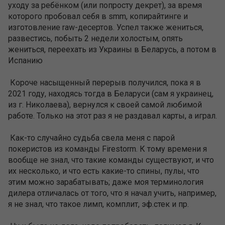
уходу за ребёнком (или попросту декрет), за время
которого пробовал себя в smm, копирайтинге и
изготовление raw-десертов. Успел также жениться,
развестись, побыть 2 недели холостым, опять
жениться, переехать из Украины в Беларусь, а потом в
Испанию
Короче насыщенный перерыв получился, пока я в
2021 году, находясь тогда в Беларуси (сам я украинец,
из г. Николаева), вернулся к своей самой любимой
работе. Только на этот раз я не раздавал карты, а играл.
Как-то случайно судьба свела меня с парой
покеристов из команды Firestorm. К тому времени я
вообще не знал, что такие команды существуют, и что
их несколько, и что есть какие-то спины, пулы, что
этим можно зарабатывать; даже моя терминология
дилера отличалась от того, что я начал учить, например,
я не знал, что такое лимп, комплит, эф.стек и пр.