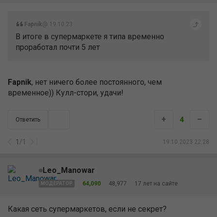
Fapnik
@ 19.10.23
В итоге в супермаркете я типа временно
проработал почти 5 лет
Fapnik
, нет ничего более постоянного, чем
временное)) Кулл-стори, удачи!
+
–
4
Ответить
1
/
1
19.10.2023 22:28
Leo_Manowar
64,090
48,977
17 лет на сайте
МОДЕРАТОР
Какая сеть супермаркетов, если не секрет?