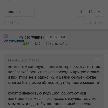
+
–
12
Ответить
1
/
4
17.10.2023 07:44
victorwinner
ВЕРЮ В СЕБЯ
2,591
2,101
11 лет на сайте
redneck
@ 17.10.23
во многом завидую людям которые могут вот так
вот "легко" решиться на переезд в другую страну
и при этом не в одиночку, а целой семьей когда
многие (например я), все ждут "лучшего момента"
копят финансовую подушку, работают над
повышением месячного дохода, изучают другие
моменты и т.д чтобы потенциальный переезд