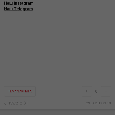
+
–
0
ТЕМА ЗАКРЫТА
159
/
212
29.04.2019 21:13
ShaolinFond
Shaolin Team
2,449
244
8 лет на сайте
Скоро воскресенье, а это значит, что пришло время
очередного
стрима от фонда Шаолинь
. В этот раз мы
сменим тему и перейдем от финансов к нейронауке,
биохимии и фарме. Это не значит, что мы говорим
Julio
до свидания, мы говорим ему до скорой встречи.
В эти выходные у микрофона
Михаил Podarok_N1
,
который занимается
консультациями в сфере