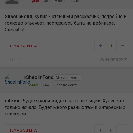
-1,845
384
9 лет на сайте
ShaolinFond
, Хулио - отличный рассказчик, подробно и
толково отвечает, постараюсь быть на вебинаре.
Спасибо!
+
–
1
ТЕМА ЗАКРЫТА
1
/
1
26.04.2019 22:21
ShaolinFond
Shaolin Team
2,449
244
8 лет на сайте
odirom
, будем рады видеть на трансляции. Хулио это
только начало. Будет много разных тем и интересных
спикеров.
+
–
0
ТЕМА ЗАКРЫТА