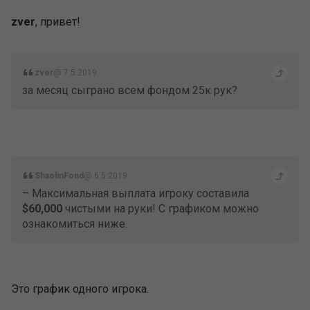
– Максимальная выплата игроку составила
$60,000
чистыми на руки! С графиком можно
ознакомиться ниже.
Это график одного игрока.
+
–
0
ТЕМА ЗАКРЫТА
57
/
70
07.05.2019 11:05
1
17
19
22
427 постов
Подписаться на обновления темы по почте
1 человек читает эту тему (1 гость):