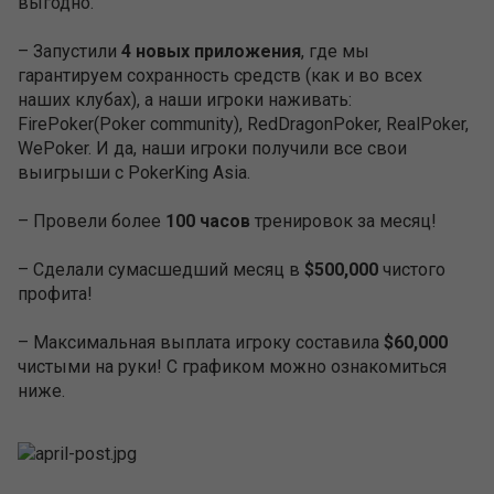
профита!
– Максимальная выплата игроку составила
$60,000
чистыми на руки! С графиком можно ознакомиться
ниже.
Стань Юаневым миллионером
+
–
7
ТЕМА ЗАКРЫТА
162
/
212
06.05.2019 16:05
Silencer
48
179
11 лет на сайте