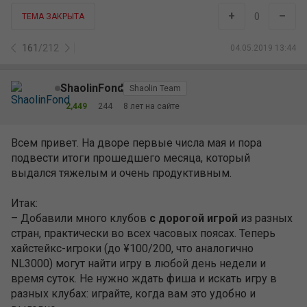
Итак:
– Добавили много клубов
с дорогой игрой
из разных
стран, практически во всех часовых поясах. Теперь
хайстейкс-игроки (до ¥100/200, что аналогично
NL3000) могут найти игру в любой день недели и
время суток. Не нужно ждать фиша и искать игру в
разных клубах: играйте, когда вам это удобно и
выгодно.
– Запустили
4 новых приложения
, где мы
гарантируем сохранность средств (как и во всех
наших клубах), а наши игроки наживать:
FirePoker(Poker community), RedDragonPoker, RealPoker,
WePoker. И да, наши игроки получили все свои
выигрыши с PokerKing Asia.
– Провели более
100 часов
тренировок за месяц!
– Сделали сумасшедший месяц в
$500,000
чистого