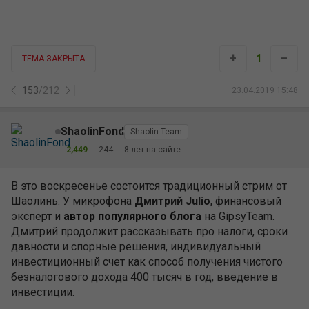
+
–
1
ТЕМА ЗАКРЫТА
153
/
212
23.04.2019 15:48
ShaolinFond
Shaolin Team
2,449
244
8 лет на сайте
В это воскресенье состоится традиционный стрим от
Шаолинь. У микрофона
Дмитрий Julio
, финансовый
эксперт и
автор популярного блога
на GipsyTeam.
Дмитрий продолжит рассказывать про налоги, сроки
давности и спорные решения, индивидуальный
инвестиционный счет как способ получения чистого
безналогового дохода 400 тысяч в год, введение в
инвестиции.