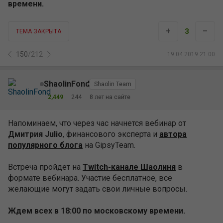
времени.
+
–
3
ТЕМА ЗАКРЫТА
150
/
212
19.04.2019 21:00
ShaolinFond
Shaolin Team
2,449
244
8 лет на сайте
Напоминаем, что через час начнется вебинар от
Дмитрия Julio
, финансового эксперта и
автора
популярного блога
на GipsyTeam.
Встреча пройдет на
Twitch-канале Шаолиня
в
формате вебинара. Участие бесплатное, все
желающие могут задать свои личные вопросы.
Ждем всех в 18:00 по московскому времени.