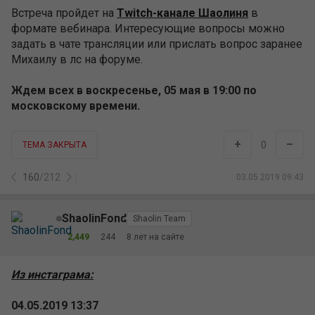
ShaolinFond
Shaolin Team
2,449
244
8 лет на сайте
Из инстаграма:
04.05.2019 13:37
В эти выходные на стриме фонда - Михаил
Podarok_N1. Михаил занимается консультациями в
сфере нейропсихологии и нейрофизиологии. О чем
нам предстоит узнать:
1. Нервная система как самый важный ресурс и как
поддерживать его в оптимальном состоянии (сон,
питание, спорт, препараты);
2. Введение в чекап ( с чего начинать исследование
своего организма и как правильно подготовиться к
сдаче анализов). .
Ссылка на Twitch-канал Шаолинь и социальные сети в