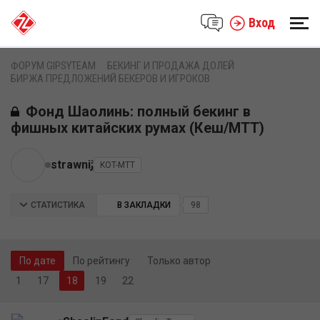
Вход
ФОРУМ GIPSYTEAM
БЕКИНГ И ПРОДАЖА ДОЛЕЙ
БИРЖА ПРЕДЛОЖЕНИЙ БЕКЕРОВ И ИГРОКОВ
Фонд Шаолинь: полный бекинг в
фишных китайских румах (Кеш/МТТ)
strawnij
KOT-MTT
СТАТИСТИКА
В ЗАКЛАДКИ
98
По дате
По рейтингу
Только автор
1
17
19
22