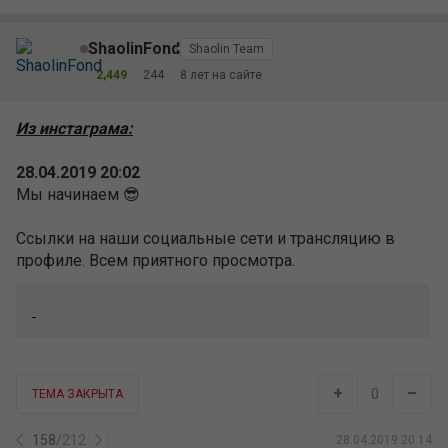
профиле. Всем приятного просмотра.
+
–
0
ТЕМА ЗАКРЫТА
158
/
212
28.04.2019 20:14
ShaolinFond
Shaolin Team
2,449
244
8 лет на сайте
28 апреля
прошел второй вебинар от финансового
эксперта
Дмитрия Julio
. Дмитрий продолжил
разговор про налоговую инспекцию, рассказал об
индивидуальных инвестиционных счетах и способе с
их помощью официально не платить налоги, немного
об инвестициях и последние 30 минут посвятил