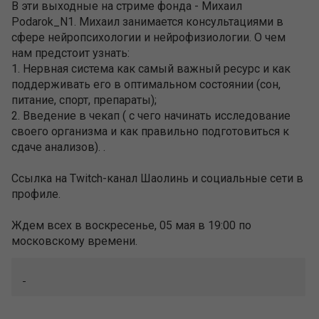
профиле.
Ждем всех в воскресенье, 05 мая в 19:00 по
московскому времени.
+
–
0
ТЕМА ЗАКРЫТА
161
/
212
04.05.2019 13:44
ShaolinFond
Shaolin Team
2,449
244
8 лет на сайте
Всем привет. На дворе первые числа мая и пора
подвести итоги прошедшего месяца, который
выдался тяжелым и очень продуктивным.