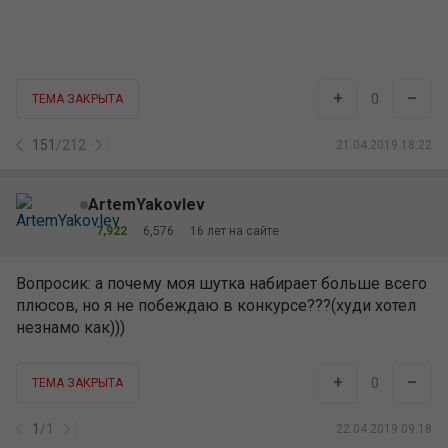
+
–
0
ТЕМА ЗАКРЫТА
151
/
212
21.04.2019 18:22
ArtemYakovlev
7,922
6,576
16 лет на сайте
Вопросик: а почему моя шутка набирает больше всего
плюсов, но я не побеждаю в конкурсе???(худи хотел
незнамо как)))
+
–
0
ТЕМА ЗАКРЫТА
1
/
1
22.04.2019 09:18