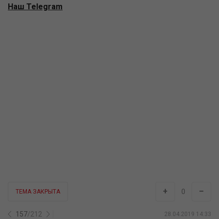
Наш Telegram
+
–
0
ТЕМА ЗАКРЫТА
157
/
212
28.04.2019 14:33
ShaolinFond
Shaolin Team
2,449
244
8 лет на сайте
Из инстаграма:
28.04.2019 20:02
Мы начинаем 😎
Ссылки на наши социальные сети и трансляцию в