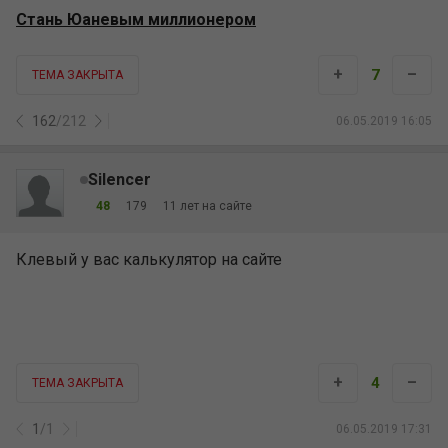
Клевый у вас калькулятор на сайте
+
–
4
ТЕМА ЗАКРЫТА
1
/
1
06.05.2019 17:31
ryba_pila
3,290
550
14 лет на сайте
впечатляющие результаты! а какова доля ха и мтт в
этом графике?
+
–
1
ТЕМА ЗАКРЫТА
1
/
1
06.05.2019 17:40