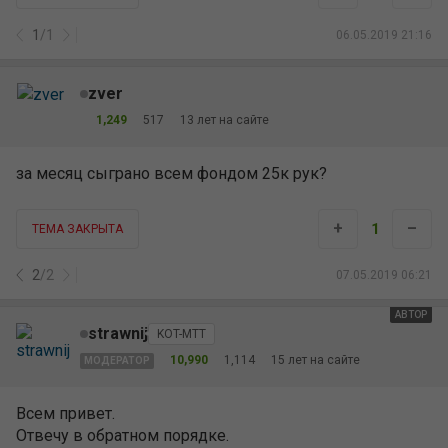
2
/
2
07.05.2019 06:21
АВТОР
strawnij
KOT-MTT
10,990
1,114
15 лет на сайте
МОДЕРАТОР
Всем привет.
Отвечу в обратном порядке.
zver
, привет!
zver
@ 7.5.2019
за месяц сыграно всем фондом 25к рук?
ShaolinFond
@ 6.5.2019