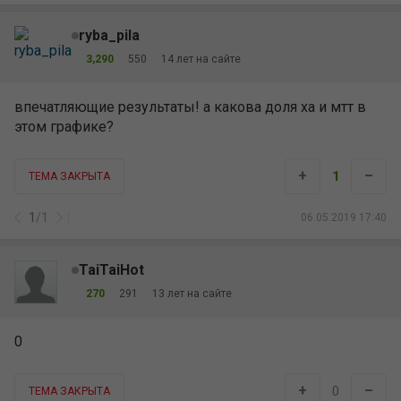
TaiTaiHot
270
291
13 лет на сайте
0
+
–
0
ТЕМА ЗАКРЫТА
1
/
1
06.05.2019 21:16
zver
1,249
517
13 лет на сайте
за месяц сыграно всем фондом 25к рук?
+
–
1
ТЕМА ЗАКРЫТА