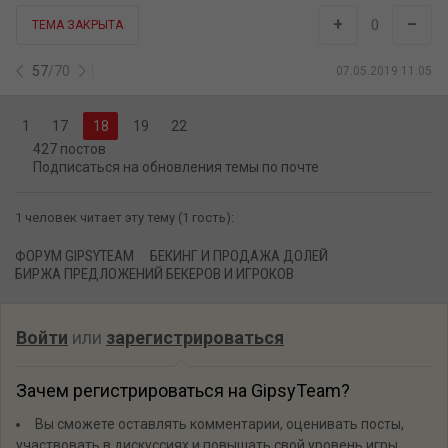
ФОРУМ GIPSYTEAM
БЕКИНГ И ПРОДАЖА ДОЛЕЙ
БИРЖА ПРЕДЛОЖЕНИЙ БЕКЕРОВ И ИГРОКОВ
Войти
или
зарегистрироваться
Зачем регистрироваться на GipsyTeam?
Вы сможете оставлять комментарии, оценивать посты,
участвовать в дискуссиях и повышать свой уровень игры.
Если вы предпочитаете четырехцветную колоду и хотите
отключить анимацию аватаров, эти возможности будут в
настройках профиля.
Вам станут доступны закладки, бекинг и другие удобные
инструменты сайта.
На каждой странице будет видно, где появились новые
посты и комментарии.
Если вы зарегистрированы в покер-румах через GipsyTeam,
вы получите статистику рейка, бонусные очки для покупок в
магазине, эксклюзивные акции и расширенную поддержку.