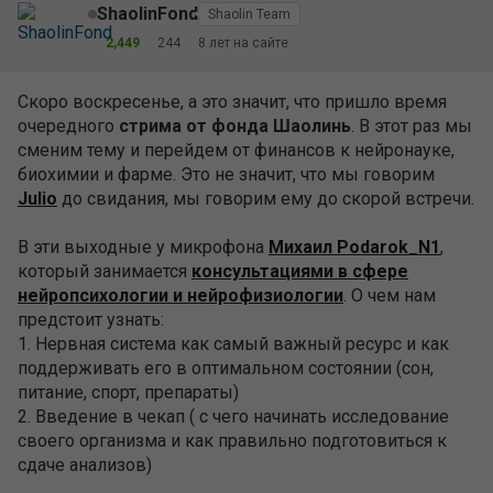
нейропсихологии и нейрофизиологии
. О чем нам
предстоит узнать:
1. Нервная система как самый важный ресурс и как
поддерживать его в оптимальном состоянии (сон,
питание, спорт, препараты)
2. Введение в чекап ( с чего начинать исследование
своего организма и как правильно подготовиться к
сдаче анализов)
Встреча пройдет на
Twitch-канале Шаолиня
в
формате вебинара. Интересующие вопросы можно
задать в чате трансляции или прислать вопрос заранее
Михаилу в лс на форуме.
Ждем всех в воскресенье, 05 мая в 19:00 по
московскому времени.
+
–
0
ТЕМА ЗАКРЫТА
160
/
212
03.05.2019 09:43