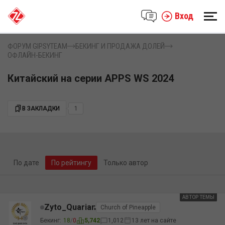
Вход
ФОРУМ GIPSYTEAM
БЕКИНГ И ПРОДАЖА ДОЛЕЙ
ОФЛАЙН-БЕКИНГ
Китайский на серии APPS WS 2024
В ЗАКЛАДКИ
1
По дате
По рейтингу
Только автор
АВТОР ТЕМЫ
АВТОР
Zyto_Quarian
Church of Pineapple
Бекинг:
18
/
0
5,742
1,012
13 лет на сайте