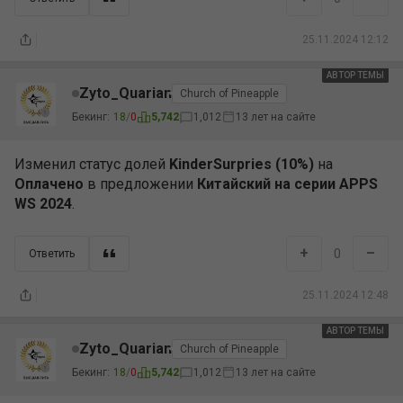
25.11.2024 12:12
АВТОР ТЕМЫ
АВТОР
Zyto_Quarian
Church of Pineapple
Бекинг:
18
/
0
5,742
1,012
13 лет на сайте
Изменил статус долей
KinderSurpries (10%)
на
Оплачено
в предложении
Китайский на серии APPS
WS 2024
.
+
–
0
Ответить
25.11.2024 12:48
АВТОР ТЕМЫ
АВТОР
Zyto_Quarian
Church of Pineapple
Бекинг:
18
/
0
5,742
1,012
13 лет на сайте