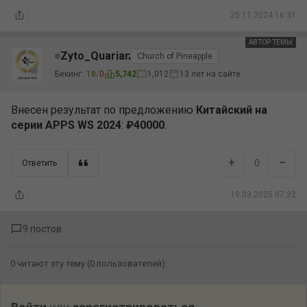
25.11.2024 16:31
АВТОР ТЕМЫ
АВТОР
Zyto_Quarian
Church of Pineapple
Бекинг:
18
/
0
5,742
1,012
13 лет на сайте
Внесен результат по предложению
Китайский на
серии APPS WS 2024
:
₽40000
.
+
–
0
Ответить
19.03.2025 07:32
9 постов
0 читают эту тему (0 пользователей):