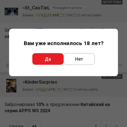
АВТОР ТЕМЫ
St_CasTieL
Pineapple-machine
Бекинг:
15
/
0
17,958
1,794
12 лет на сайте
Забронировал
25%
в предложении
Китайский на
серии APPS WS 2024
.
Вам уже исполнилось 18 лет?
+
–
0
Ответить
Да
Нет
23.11.2024 22:43
АВТОР ТЕМЫ
KinderSurpries
Бекинг:
4
/
0
1,475
1,195
15 лет на сайте
Забронировал
10%
в предложении
Китайский на
серии APPS WS 2024
.
+
–
0
Ответить