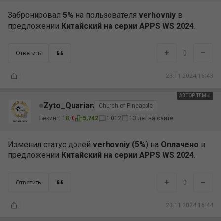
Забронировал
5%
на пользователя
verhovniy
в
предложении
Китайский на серии APPS WS 2024
.
+
–
0
Ответить
23.11.2024 16:43
АВТОР ТЕМЫ
АВТОР
Zyto_Quarian
Church of Pineapple
Бекинг:
18
/
0
5,742
1,012
13 лет на сайте
Изменил статус долей
verhovniy (5%)
на
Оплачено
в
предложении
Китайский на серии APPS WS 2024
.
+
–
0
Ответить
23.11.2024 16:44