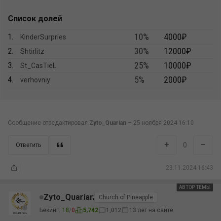
Список долей
10%
4000₽
1.
KinderSurpries
30%
12000₽
2.
Shtirlitz
25%
10000₽
3.
St_CasTieL
5%
2000₽
4.
verhovniy
Сообщение отредактировал
Zyto_Quarian
–
25 ноября 2024 16:10
+
–
0
Ответить
23.11.2024 16:43
АВТОР ТЕМЫ
АВТОР
Zyto_Quarian
Church of Pineapple
Бекинг:
18
/
0
5,742
1,012
13 лет на сайте